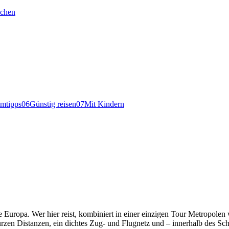
chen
mtipps
06
Günstig reisen
07
Mit Kindern
 Europa. Wer hier reist, kombiniert in einer einzigen Tour Metropolen
kurzen Distanzen, ein dichtes Zug- und Flugnetz und – innerhalb des