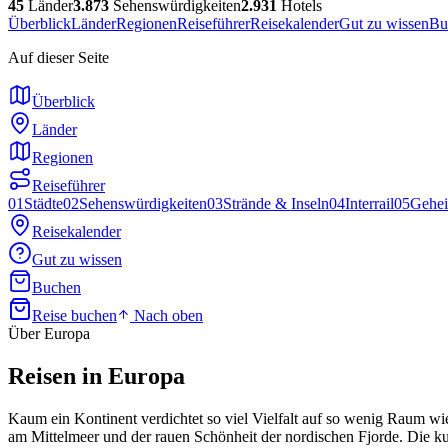
45
Länder
3.873
Sehenswürdigkeiten
2.931
Hotels
Überblick
Länder
Regionen
Reiseführer
Reisekalender
Gut zu wissen
Bu
Auf dieser Seite
Überblick
Länder
Regionen
Reiseführer
01
Städte
02
Sehenswürdigkeiten
03
Strände & Inseln
04
Interrail
05
Gehei
Reisekalender
Gut zu wissen
Buchen
Reise buchen
Nach oben
Über Europa
Reisen in
Europa
Kaum ein Kontinent verdichtet so viel Vielfalt auf so wenig Raum wie
am Mittelmeer und der rauen Schönheit der nordischen Fjorde. Die 