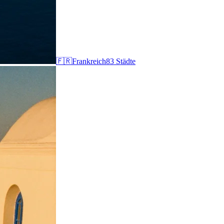
🇫🇷
Frankreich
83
Städte