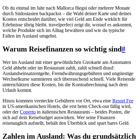
Ob du einmal im Jahr nach Mallorca fliegst oder mehrere Monate
durch Südostasien backpackst – die Wahl deiner Karte und deines
Kontos entscheidet darüber, wie viel Geld am Ende wirklich für
Erlebnisse übrig bleibt. travelperfect zeigt dir, worauf es ankommt,
welche Produkte sich im Alltag bewähren und wie du typische
Fallen im Ausland umgehst.
Warum Reisefinanzen so wichtig sind
#
Wer im Ausland mit einer gewöhnlichen Girokarte am Automaten
Geld abhebt oder im Restaurant zahlt, zahlt schnell drauf:
Auslandseinsatzentgelte, Fremdwährungsgebühren und ungünstige
Wechselkurse summieren sich überraschend schnell. Viele Reisende
unterschätzen diese Kosten, bis die Kontoabrechnung nach dem
Urlaub kommt.
Hinzu kommen versteckte Gebühren vor Ort, etwa eine
Resort Fee
in US-amerikanischen Hotels, die erst beim Check-out fällig wird,
oder der
Coperto
in italienischen Restaurants – beides Posten, die
sich auf dein Reisebudget auswirken. Wer seine Finanzen
reisetauglich aufstellt, behält den Überblick und spart bares Geld.
Zahlen im Ausland: Was du grundsätzlich