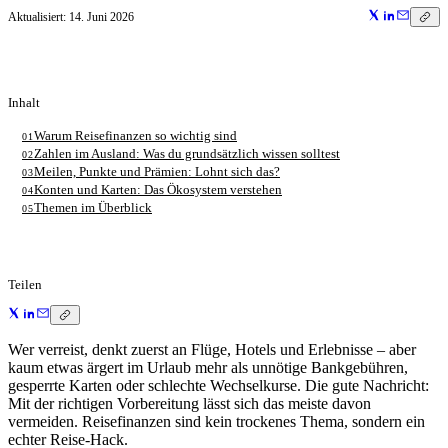
Aktualisiert:
14. Juni 2026
Inhalt
Warum Reisefinanzen so wichtig sind
01
Zahlen im Ausland: Was du grundsätzlich wissen solltest
02
Meilen, Punkte und Prämien: Lohnt sich das?
03
Konten und Karten: Das Ökosystem verstehen
04
Themen im Überblick
05
Teilen
Wer verreist, denkt zuerst an Flüge, Hotels und Erlebnisse – aber
kaum etwas ärgert im Urlaub mehr als unnötige Bankgebühren,
gesperrte Karten oder schlechte Wechselkurse. Die gute Nachricht:
Mit der richtigen Vorbereitung lässt sich das meiste davon
vermeiden. Reisefinanzen sind kein trockenes Thema, sondern ein
echter Reise-Hack.