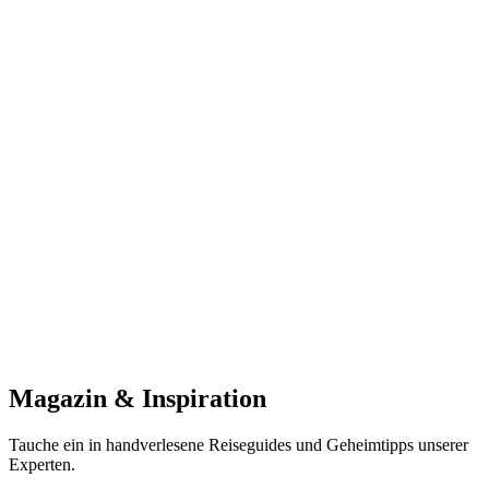
Nur noch 47 Plätze im Early Adopter Programm verfügbar!
Was beinhaltet der Newsletter?
Wie wird das VIP-Reiseplanungspaket funktionieren?
Wann wird das VIP-Paket verfügbar sein?
Magazin &
Inspiration
Tauche ein in handverlesene Reiseguides und Geheimtipps unserer
Experten.