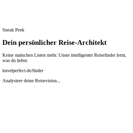
Personalisierte Empfehlungen anstatt überwältigender Optionen
Sneak Peek
Reiseplanung starten
Dein persönlicher Reise-Architekt
Keine statischen Listen mehr. Unser intelligenter Reisefinder lernt,
was du liebst.
travelperfect.de/finder
Analysiere deine Reisevision...