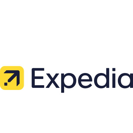
Exklusive Insider-Tipps & Geheimtipps
150€
Gesamtwert
900€+
Warteliste: VIP-Paket
Sichere dir **exklusive Early-Adopter-Vorteile** und sei der Erste,
der Zugang zur revolutionären Reiseplanung erhält.
Werde als Erstes informiert
Erhalte eine exklusive Einladung, sobald unser VIP-Paket verfügbar
ist
Exklusive Vorteile sichern
Early Adopter erhalten Sonderkonditionen und zusätzliche
Funktionen