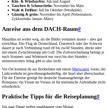
Kite- & Windsurfen:
Juli und August
Tauchen & Schnorcheln:
November bis März
Wale & Delfine:
Juli bis Oktober (Westküste)
Günstig & grün:
November bis April (Nebensaison,
Zyklonrisiko Januar–März)
Anreise aus dem DACH-Raum
#
Mauritius ist weiter weg, als die Bilder vermuten lassen – aber gut
erreichbar. Der Flug ab Deutschland, Österreich oder der Schweiz
dauert je nach Verbindung rund elf bis zwölf Stunden, direkt oder
mit einem Zwischenstopp am Golf. Die Zeitverschiebung beträgt je
nach Sommer- und Winterzeit nur zwei bis drei Stunden –
nennenswerten Jetlag gibt es also nicht.
Vor Ort kommst du am flexibelsten mit einem
Mietwagen
voran; der
Linksverkehr ist gewöhnungsbedürftig, die Insel aber überschaubar.
Für die Einreise genügt für deutsche Staatsangehörige der
Reisepass; ein Visum im Voraus ist für touristische Aufenthalte nicht
erforderlich.
Praktische Tipps für die Reiseplanung
#
Ein paar Dinge helfen unabhängig vom Monat: