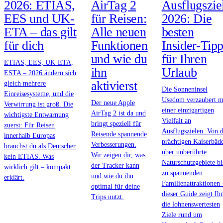
2026: ETIAS,
AirTag 2
Ausflugszie
EES und UK-
für Reisen:
2026: Die
ETA – das gilt
Alle neuen
besten
für dich
Funktionen
Insider-Tip
und wie du
für Ihren
ETIAS, EES, UK-ETA,
ihn
Urlaub
ESTA – 2026 ändern sich
aktivierst
gleich mehrere
Die Sonneninsel
Einreisesysteme, und die
Usedom verzaubert m
Der neue Apple
Verwirrung ist groß. Die
einer einzigartigen
AirTag 2 ist da und
wichtigste Entwarnung
Vielfalt an
bringt speziell für
zuerst: Für Reisen
Ausflugszielen. Von 
Reisende spannende
innerhalb Europas
prächtigen Kaiserbäd
Verbesserungen.
brauchst du als Deutscher
über unberührte
Wir zeigen dir, was
kein ETIAS. Was
Naturschutzgebiete bi
der Tracker kann
wirklich gilt – kompakt
zu spannenden
und wie du ihn
erklärt.
Familienattraktionen 
optimal für deine
dieser Guide zeigt Ih
Trips nutzt.
die lohnenswertesten
Ziele rund um