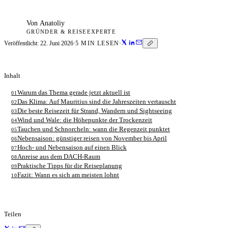
Von
Anatoliy
GRÜNDER & REISEEXPERTE
Veröffentlicht:
22. Juni 2026
·
5
MIN LESEN
·
Inhalt
Warum das Thema gerade jetzt aktuell ist
01
Das Klima: Auf Mauritius sind die Jahreszeiten vertauscht
02
Die beste Reisezeit für Strand, Wandern und Sightseeing
03
Wind und Wale: die Höhepunkte der Trockenzeit
04
Tauchen und Schnorcheln: wann die Regenzeit punktet
05
Nebensaison: günstiger reisen von November bis April
06
Hoch- und Nebensaison auf einen Blick
07
Anreise aus dem DACH-Raum
08
Praktische Tipps für die Reiseplanung
09
Fazit: Wann es sich am meisten lohnt
10
Teilen