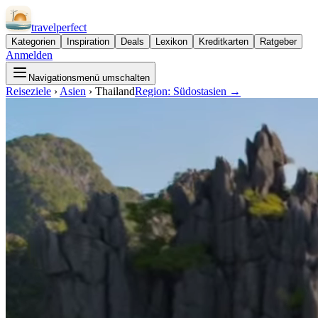
travel
perfect
Kategorien
Inspiration
Deals
Lexikon
Kreditkarten
Ratgeber
Anmelden
Navigationsmenü umschalten
Reiseziele
›
Asien
›
Thailand
Region:
Südostasien
→