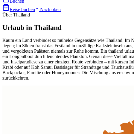
Buchen
Reise buchen
Nach oben
Über Thailand
Urlaub in
Thailand
Kaum ein Land verbindet so mühelos Gegensätze wie Thailand. Im No
liegen; im Süden franst das Festland in unzählige Kalksteininseln a
und vergoldeten Palästen niemals zur Ruhe kommt. Ein thailand url
ein Longtailboot durch leuchtendes Plankton. Genau diese Vielfalt m
und Inselparadiese zu einer einzigen Route verbinden – mit kurzen Inl
Krabi oder auf Koh Samui Basislager für Strandtage und Tauchausflü
Backpacker, Familie oder Honeymooner: Die Mischung aus erschwing
zurückkehren.