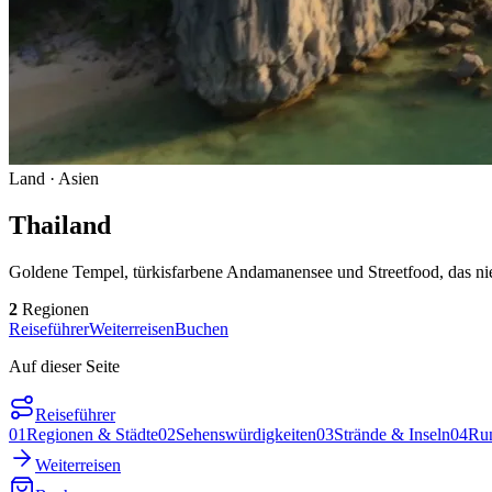
Land
· Asien
Thailand
Goldene Tempel, türkisfarbene Andamanensee und Streetfood, das nie s
2
Regionen
Reiseführer
Weiterreisen
Buchen
Auf dieser Seite
Reiseführer
01
Regionen & Städte
02
Sehenswürdigkeiten
03
Strände & Inseln
04
Run
Weiterreisen