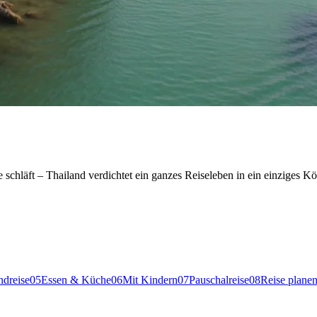
chläft – Thailand verdichtet ein ganzes Reiseleben in ein einziges Kö
dreise
05
Essen & Küche
06
Mit Kindern
07
Pauschalreise
08
Reise plane