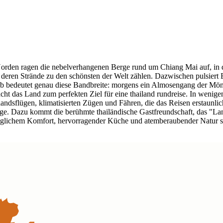
rden ragen die nebelverhangenen Berge rund um Chiang Mai auf, in d
us, deren Strände zu den schönsten der Welt zählen. Dazwischen pulsie
aub bedeutet genau diese Bandbreite: morgens ein Almosengang der Mö
acht das Land zum perfekten Ziel für eine thailand rundreise. In weni
andsflügen, klimatisierten Zügen und Fähren, die das Reisen erstaunlic
ge. Dazu kommt die berühmte thailändische Gastfreundschaft, das "La
lichem Komfort, hervorragender Küche und atemberaubender Natur sor