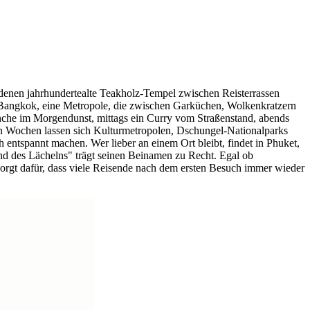
enen jahrhundertealte Teakholz-Tempel zwischen Reisterrassen
rt Bangkok, eine Metropole, die zwischen Garküchen, Wolkenkratzern
nche im Morgendunst, mittags ein Curry vom Straßenstand, abends
gen Wochen lassen sich Kulturmetropolen, Dschungel-Nationalparks
h entspannt machen. Wer lieber an einem Ort bleibt, findet in Phuket,
nd des Lächelns" trägt seinen Beinamen zu Recht. Egal ob
gt dafür, dass viele Reisende nach dem ersten Besuch immer wieder