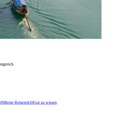
nigreich.
n
09
Beste Reisezeit
10
Gut zu wissen