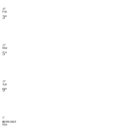
-6
°
Feb
3
°
-5
°
Mär
5
°
-3
°
Apr
9
°
1
°
BESTE ZEIT
Mai