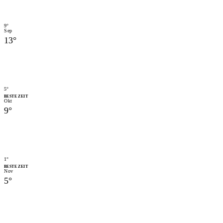
9
°
Sep
13
°
5
°
BESTE ZEIT
Okt
9
°
1
°
BESTE ZEIT
Nov
5
°