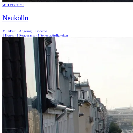
MULTIKULTI
Neukölln
Multikulti · Angesagt · Bohème
1 Hotels · 1 Restaurants · 1 Sehenswürdigkeiten
→