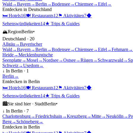
Wald
→
Bayern
→
Berlin
→
Bodensee
→
Chiemsee
→
Eifel
→
Entdecken in
Deutschland
🛏
Hotels
16
🍽
Restaurants
12
⚑
Aktivitäten
7
◆
Sehenswürdigkeiten
14
★
Trips & Guides
🏔
Region
Berlin
▾
Deutschland
·
20
Allgäu
→
Bayerischer
Wald
→
Bayern
→
Berlin
→
Bodensee
→
Chiemsee
→
Eifel
→
Fehmarn
→
Heide
→
Mecklenburgische
Seenplatte
→
Mosel
→
Nordsee
→
Ostsee
→
Rügen
→
Schwarzwald
→
Sp
Schweiz
→
Usedom
→
↓ In
Berlin
·
1
Berlin
→
Entdecken in
Berlin
🛏
Hotels
16
🍽
Restaurants
12
⚑
Aktivitäten
7
◆
Sehenswürdigkeiten
14
★
Trips & Guides
🏙
Sie sind hier ·
Stadt
Berlin
▾
↓ In
Berlin
·
7
Charlottenburg
→
Friedrichshain
→
Kreuzberg
→
Mitte
→
Neukölln
→
Pr
Berg
→
Schöneberg
→
Entdecken in
Berlin