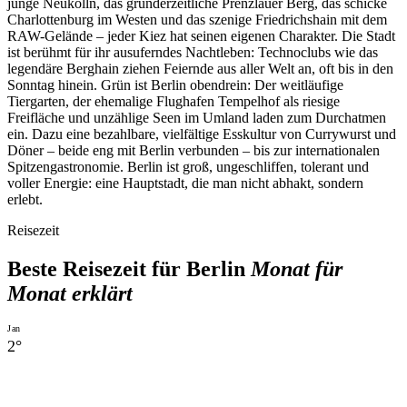
junge Neukölln, das gründerzeitliche Prenzlauer Berg, das schicke
Charlottenburg im Westen und das szenige Friedrichshain mit dem
RAW-Gelände – jeder Kiez hat seinen eigenen Charakter. Die Stadt
ist berühmt für ihr ausuferndes Nachtleben: Technoclubs wie das
legendäre Berghain ziehen Feiernde aus aller Welt an, oft bis in den
Sonntag hinein. Grün ist Berlin obendrein: Der weitläufige
Tiergarten, der ehemalige Flughafen Tempelhof als riesige
Freifläche und unzählige Seen im Umland laden zum Durchatmen
ein. Dazu eine bezahlbare, vielfältige Esskultur von Currywurst und
Döner – beide eng mit Berlin verbunden – bis zur internationalen
Spitzengastronomie. Berlin ist groß, ungeschliffen, tolerant und
voller Energie: eine Hauptstadt, die man nicht abhakt, sondern
erlebt.
Reisezeit
Beste Reisezeit für Berlin
Monat für
Monat erklärt
Jan
2
°