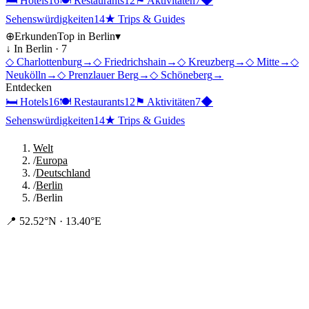
🛏
Hotels
16
🍽
Restaurants
12
⚑
Aktivitäten
7
◆
Sehenswürdigkeiten
14
★
Trips & Guides
⊕
Erkunden
Top in
Berlin
▾
↓ In
Berlin
·
7
◇
Charlottenburg
→
◇
Friedrichshain
→
◇
Kreuzberg
→
◇
Mitte
→
◇
Neukölln
→
◇
Prenzlauer Berg
→
◇
Schöneberg
→
Entdecken
🛏
Hotels
16
🍽
Restaurants
12
⚑
Aktivitäten
7
◆
Sehenswürdigkeiten
14
★
Trips & Guides
Welt
/
Europa
/
Deutschland
/
Berlin
/
Berlin
📍
52.52°N · 13.40°E