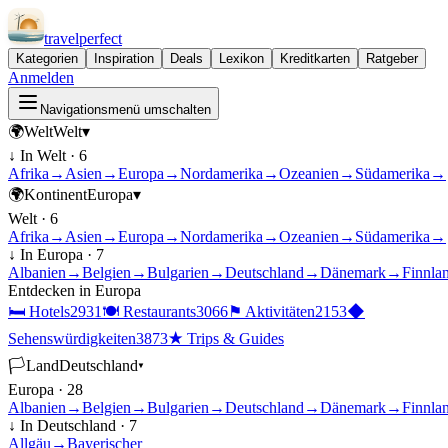
travel
perfect
Kategorien
Inspiration
Deals
Lexikon
Kreditkarten
Ratgeber
Anmelden
Navigationsmenü umschalten
🌍
Welt
Welt
▾
↓ In
Welt
·
6
Afrika
→
Asien
→
Europa
→
Nordamerika
→
Ozeanien
→
Südamerika
→
🌍
Kontinent
Europa
▾
Welt
·
6
Afrika
→
Asien
→
Europa
→
Nordamerika
→
Ozeanien
→
Südamerika
→
↓ In
Europa
·
7
Albanien
→
Belgien
→
Bulgarien
→
Deutschland
→
Dänemark
→
Finnla
Entdecken in
Europa
🛏
Hotels
2931
🍽
Restaurants
3066
⚑
Aktivitäten
2153
◆
Sehenswürdigkeiten
3873
★
Trips & Guides
🏳
Land
Deutschland
▾
Europa
·
28
Albanien
→
Belgien
→
Bulgarien
→
Deutschland
→
Dänemark
→
Finnla
↓ In
Deutschland
·
7
Allgäu
→
Bayerischer