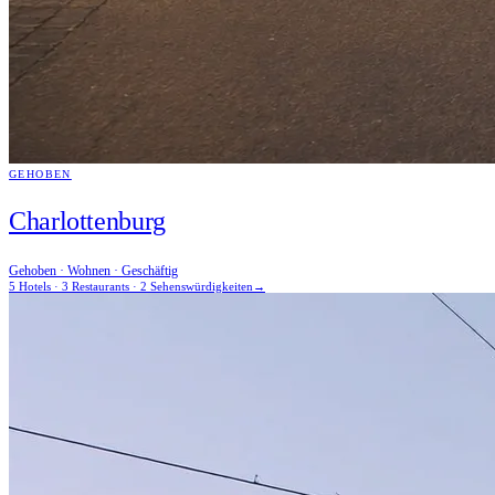
GEHOBEN
Charlottenburg
Gehoben · Wohnen · Geschäftig
5 Hotels · 3 Restaurants · 2 Sehenswürdigkeiten
→