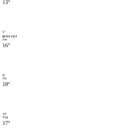
13
°
5
°
BESTE ZEIT
Jun
16
°
8
°
Jul
18
°
10
°
Aug
17
°