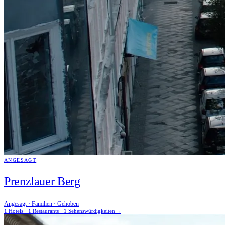
ANGESAGT
Prenzlauer Berg
Angesagt · Familien · Gehoben
1 Hotels · 1 Restaurants · 1 Sehenswürdigkeiten
→