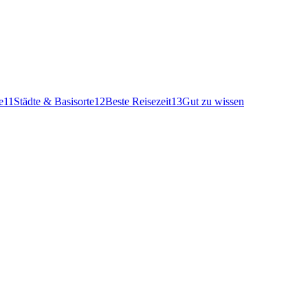
e
11
Städte & Basisorte
12
Beste Reisezeit
13
Gut zu wissen