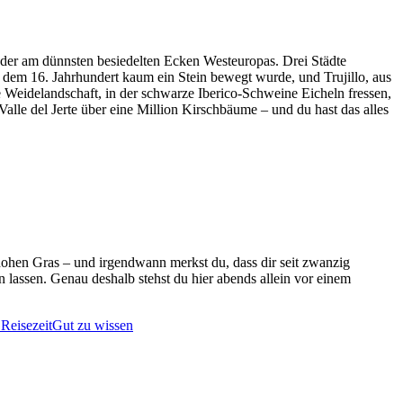
 der am dünnsten besiedelten Ecken Westeuropas. Drei Städte
it dem 16. Jahrhundert kaum ein Stein bewegt wurde, und Trujillo, aus
 Weidelandschaft, in der schwarze Iberico-Schweine Eicheln fressen,
le del Jerte über eine Million Kirschbäume – und du hast das alles
thohen Gras – und irgendwann merkst du, dass dir seit zwanzig
n lassen. Genau deshalb stehst du hier abends allein vor einem
 Reisezeit
Gut zu wissen