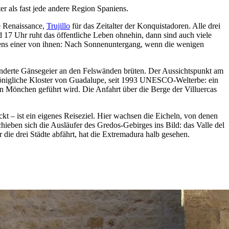
r als fast jede andere Region Spaniens.
ie Renaissance,
Trujillo
für das Zeitalter der Konquistadoren. Alle drei
d 17 Uhr ruht das öffentliche Leben ohnehin, dann sind auch viele
stens einer von ihnen: Nach Sonnenuntergang, wenn die wenigen
underte Gänsegeier an den Felswänden brüten. Der Aussichtspunkt am
as Königliche Kloster von Guadalupe, seit 1993 UNESCO-Welterbe: ein
n Mönchen geführt wird. Die Anfahrt über die Berge der Villuercas
kt – ist ein eigenes Reiseziel. Hier wachsen die Eicheln, von denen
ieben sich die Ausläufer des Gredos-Gebirges ins Bild: das Valle del
die drei Städte abfährt, hat die Extremadura halb gesehen.