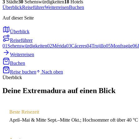
3
Städte
30
Sehenswürdigkeiten
18
Hotels
Überblick
Reiseführer
Weiterreisen
Buchen
Auf dieser Seite
Überblick
Reiseführer
01
Sehenswürdigkeiten
02
Mérida
03
Cáceres
04
Trujillo
05
Monfragüe
06
Weiterreisen
Buchen
Reise buchen
Nach oben
Überblick
Deine
Extremadura
auf einen Blick
Beste Reisezeit
April–Mai & Mitte Sept.–Mitte Okt.; Hochsommer oft über 40 °C