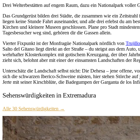
Drei Welterbestätten auf engem Raum, dazu ein Nationalpark voller G
Das Grundgerüst bilden drei Städte, die zusammen wie ein Zeitstrahl 
liegen keine Stunde Fahrt auseinander, und alle drei erlebst du am b
Kirchen und kleinere Museen geschlossen. Plane pro Stadt mindesten
Tagesbesucher weg sind, gehören dir die Gassen allein.
Vierter Fixpunkt ist der Monfragüe Nationalpark nördlich von
Trujillo
Salto del Gitano liegt direkt an der Straße – du steigst aus dem Aut
wehrhafter Klosterkomplex mit gotischem Kreuzgang, der über Jahrhun
zieht sich, belohnt aber mit einer der einsamsten Landschaften der Re
Unterschätz die Landschaft selbst nicht: Die Dehesa – jene offene, v
sich die schwarzen Iberico-Schweine mästen, hier stehen Störche auf
Jerte mit seiner Kirschblüte, die Badegumpen der Garganta de los Inf
Sehenswürdigkeiten in Extremadura
Alle 30 Sehenswürdigkeiten
→