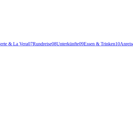
Jerte & La Vera
07
Rundreise
08
Unterkünfte
09
Essen & Trinken
10
Anreis