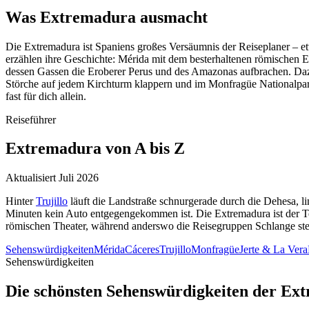
Was
Extremadura
ausmacht
Die Extremadura ist Spaniens großes Versäumnis der Reiseplaner – et
erzählen ihre Geschichte: Mérida mit dem besterhaltenen römischen En
dessen Gassen die Eroberer Perus und des Amazonas aufbrachen. Dazwi
Störche auf jedem Kirchturm klappern und im Monfragüe Nationalpark 
fast für dich allein.
Reiseführer
Extremadura
von A bis Z
Aktualisiert Juli 2026
Hinter
Trujillo
läuft die Landstraße schnurgerade durch die Dehesa, li
Minuten kein Auto entgegengekommen ist. Die Extremadura ist der T
römischen Theater, während anderswo die Reisegruppen Schlange st
Sehenswürdigkeiten
Mérida
Cáceres
Trujillo
Monfragüe
Jerte & La Vera
Sehenswürdigkeiten
Die schönsten Sehenswürdigkeiten der Ex