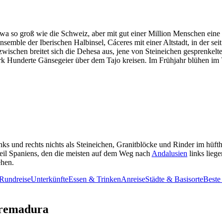
wa so groß wie die Schweiz, aber mit gut einer Million Menschen eine
semble der Iberischen Halbinsel, Cáceres mit einer Altstadt, in der se
schen breitet sich die Dehesa aus, jene von Steineichen gesprenkelte
Hunderte Gänsegeier über dem Tajo kreisen. Im Frühjahr blühen im Val
nks und rechts nichts als Steineichen, Granitblöcke und Rinder im hüf
eil Spaniens, den die meisten auf dem Weg nach
Andalusien
links liege
ehen.
Rundreise
Unterkünfte
Essen & Trinken
Anreise
Städte & Basisorte
Beste
tremadura