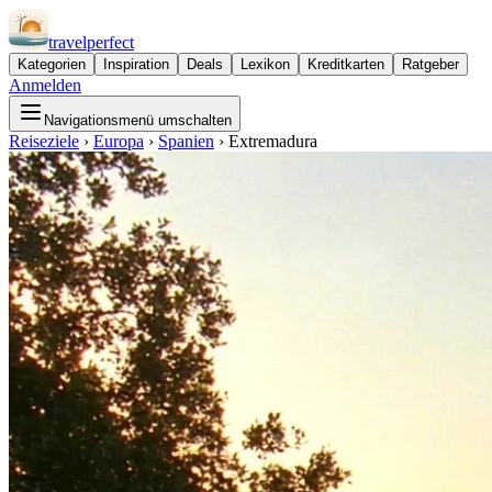
travel
perfect
Kategorien
Inspiration
Deals
Lexikon
Kreditkarten
Ratgeber
Anmelden
Navigationsmenü umschalten
Reiseziele
›
Europa
›
Spanien
›
Extremadura