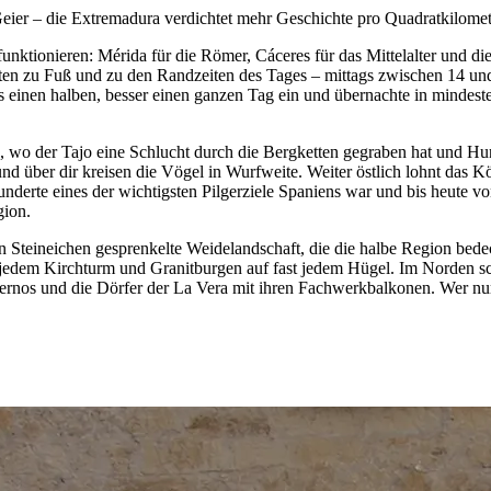
eier – die Extremadura verdichtet mehr Geschichte pro Quadratkilomete
funktionieren: Mérida für die Römer, Cáceres für das Mittelalter und d
esten zu Fuß und zu den Randzeiten des Tages – mittags zwischen 14 un
s einen halben, besser einen ganzen Tag ein und übernachte in minde
, wo der Tajo eine Schlucht durch die Bergketten gegraben hat und H
o, und über dir kreisen die Vögel in Wurfweite. Weiter östlich lohnt d
derte eines der wichtigsten Pilgerziele Spaniens war und bis heute vo
gion.
on Steineichen gesprenkelte Weidelandschaft, die die halbe Region bedec
 jedem Kirchturm und Granitburgen auf fast jedem Hügel. Im Norden sch
iernos und die Dörfer der La Vera mit ihren Fachwerkbalkonen. Wer nur 