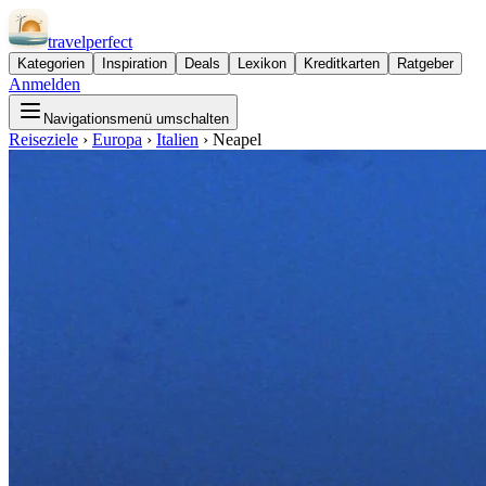
travel
perfect
Kategorien
Inspiration
Deals
Lexikon
Kreditkarten
Ratgeber
Anmelden
Navigationsmenü umschalten
Reiseziele
›
Europa
›
Italien
›
Neapel