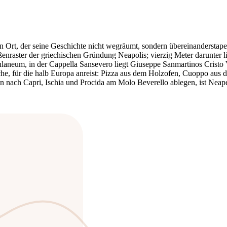
– ein Ort, der seine Geschichte nicht wegräumt, sondern übereinandersta
ßenraster der griechischen Gründung Neapolis; vierzig Meter darunter 
laneum, in der Cappella Sansevero liegt Giuseppe Sanmartinos Cristo 
he, für die halb Europa anreist: Pizza aus dem Holzofen, Cuoppo aus d
en nach Capri, Ischia und Procida am Molo Beverello ablegen, ist Neape