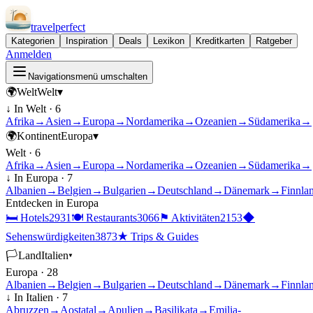
travel
perfect
Kategorien
Inspiration
Deals
Lexikon
Kreditkarten
Ratgeber
Anmelden
Navigationsmenü umschalten
🌍
Welt
Welt
▾
↓ In
Welt
·
6
Afrika
→
Asien
→
Europa
→
Nordamerika
→
Ozeanien
→
Südamerika
→
🌍
Kontinent
Europa
▾
Welt
·
6
Afrika
→
Asien
→
Europa
→
Nordamerika
→
Ozeanien
→
Südamerika
→
↓ In
Europa
·
7
Albanien
→
Belgien
→
Bulgarien
→
Deutschland
→
Dänemark
→
Finnla
Entdecken in
Europa
🛏
Hotels
2931
🍽
Restaurants
3066
⚑
Aktivitäten
2153
◆
Sehenswürdigkeiten
3873
★
Trips & Guides
🏳
Land
Italien
▾
Europa
·
28
Albanien
→
Belgien
→
Bulgarien
→
Deutschland
→
Dänemark
→
Finnla
↓ In
Italien
·
7
Abruzzen
→
Aostatal
→
Apulien
→
Basilikata
→
Emilia-