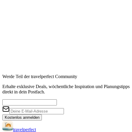
Booking
→
Expedia
→
Affiliate-Links · Preis bleibt für Sie identisch
Werde Teil der travelperfect Community
Erhalte exklusive Deals, wöchentliche Inspiration und Planungstipps
direkt in dein Postfach.
Kostenlos anmelden
travel
perfect