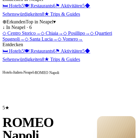
🛏
Hotels
5
🍽
Restaurants
6
⚑
Aktivitäten
5
◆
Sehenswürdigkeiten
8
★
Trips & Guides
⊕
Erkunden
Top in
Neapel
▾
↓ In
Neapel
·
6
◇
Centro Storico
→
◇
Chiaia
→
◇
Posillipo
→
◇
Quartieri
Spagnoli
→
◇
Santa Lucia
→
◇
Vomero
→
Entdecken
🛏
Hotels
5
🍽
Restaurants
6
⚑
Aktivitäten
5
◆
Sehenswürdigkeiten
8
★
Trips & Guides
Hotels
Italien
Neapel
›
›
›
ROMEO Napoli
5★
ROMEO
Napoli