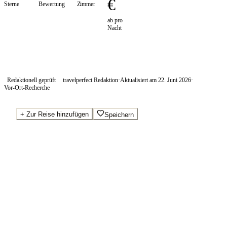
€
Sterne
Bewertung
Zimmer
ab pro
Nacht
Redaktionell geprüft
travelperfect Redaktion
·
Aktualisiert am
22. Juni 2026
·
Vor-Ort-Recherche
+
Zur Reise hinzufügen
Speichern
Beste Preise · Anbieter vergleichen
Ab pro Nacht
520
€
Wo Sie buchen.