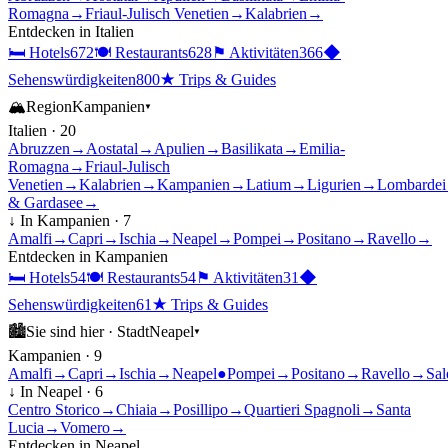
Romagna
→
Friaul-Julisch Venetien
→
Kalabrien
→
Entdecken in
Italien
🛏
Hotels
672
🍽
Restaurants
628
⚑
Aktivitäten
366
◆
Sehenswürdigkeiten
800
★
Trips & Guides
🏔
Region
Kampanien
▾
Italien
·
20
Abruzzen
→
Aostatal
→
Apulien
→
Basilikata
→
Emilia-
Romagna
→
Friaul-Julisch
Venetien
→
Kalabrien
→
Kampanien
→
Latium
→
Ligurien
→
Lombardei
& Gardasee
→
↓ In
Kampanien
·
7
Amalfi
→
Capri
→
Ischia
→
Neapel
→
Pompei
→
Positano
→
Ravello
→
Entdecken in
Kampanien
🛏
Hotels
54
🍽
Restaurants
54
⚑
Aktivitäten
31
◆
Sehenswürdigkeiten
61
★
Trips & Guides
🏙
Sie sind hier ·
Stadt
Neapel
▾
Kampanien
·
9
Amalfi
→
Capri
→
Ischia
→
Neapel
●
Pompei
→
Positano
→
Ravello
→
Sal
↓ In
Neapel
·
6
Centro Storico
→
Chiaia
→
Posillipo
→
Quartieri Spagnoli
→
Santa
Lucia
→
Vomero
→
Entdecken in
Neapel