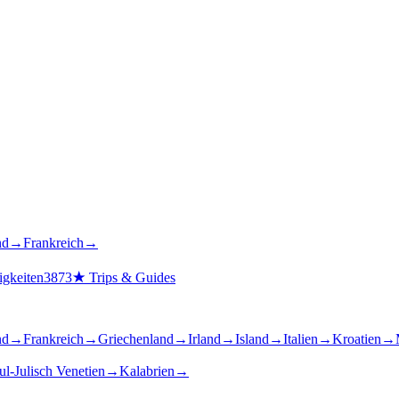
nd
→
Frankreich
→
gkeiten
3873
★
Trips & Guides
nd
→
Frankreich
→
Griechenland
→
Irland
→
Island
→
Italien
→
Kroatien
→
ul-Julisch Venetien
→
Kalabrien
→