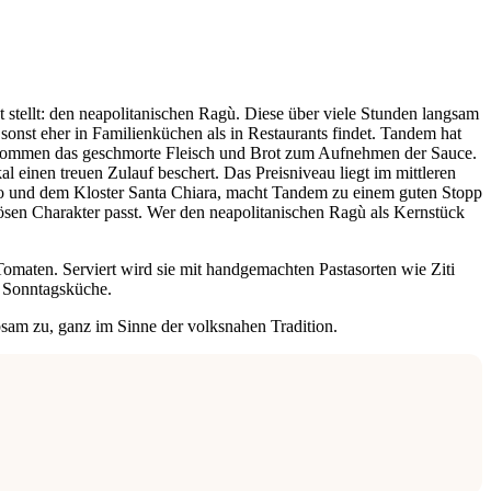
kt stellt: den neapolitanischen Ragù. Diese über viele Stunden langsam
onst eher in Familienküchen als in Restaurants findet. Tandem hat
zu kommen das geschmorte Fleisch und Brot zum Aufnehmen der Sauce.
l einen treuen Zulauf beschert. Das Preisniveau liegt im mittleren
ovo und dem Kloster Santa Chiara, macht Tandem zu einem guten Stopp
ösen Charakter passt. Wer den neapolitanischen Ragù als Kernstück
omaten. Serviert wird sie mit handgemachten Pastasorten wie Ziti
n Sonntagsküche.
bsam zu, ganz im Sinne der volksnahen Tradition.