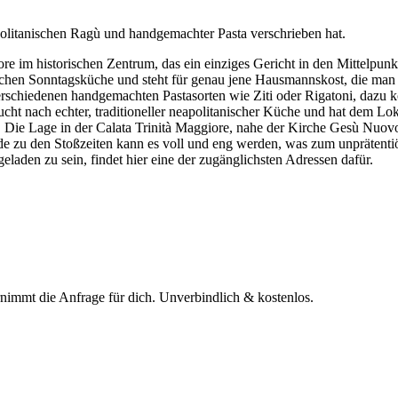
politanischen Ragù und handgemachter Pasta verschrieben hat.
iore im historischen Zentrum, das ein einziges Gericht in den Mittelpun
chen Sonntagsküche und steht für genau jene Hausmannskost, die man s
 verschiedenen handgemachten Pastasorten wie Ziti oder Rigatoni, da
cht nach echter, traditioneller neapolitanischer Küche und hat dem Loka
r. Die Lage in der Calata Trinità Maggiore, nahe der Kirche Gesù Nu
ade zu den Stoßzeiten kann es voll und eng werden, was zum unprätenti
eladen zu sein, findet hier eine der zugänglichsten Adressen dafür.
rnimmt die Anfrage für dich.
Unverbindlich & kostenlos.