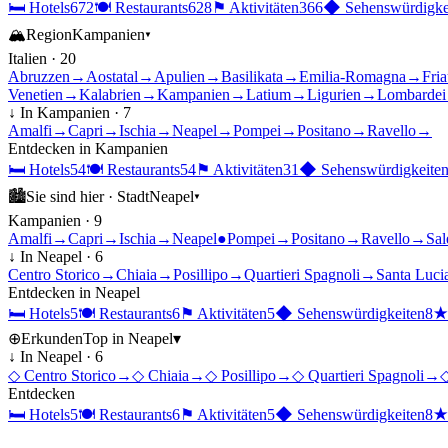
🛏
Hotels
672
🍽
Restaurants
628
⚑
Aktivitäten
366
◆
Sehenswürdigke
🏔
Region
Kampanien
▾
Italien
·
20
Abruzzen
→
Aostatal
→
Apulien
→
Basilikata
→
Emilia-Romagna
→
Fria
Venetien
→
Kalabrien
→
Kampanien
→
Latium
→
Ligurien
→
Lombardei
↓ In
Kampanien
·
7
Amalfi
→
Capri
→
Ischia
→
Neapel
→
Pompei
→
Positano
→
Ravello
→
Entdecken in
Kampanien
🛏
Hotels
54
🍽
Restaurants
54
⚑
Aktivitäten
31
◆
Sehenswürdigkeite
🏙
Sie sind hier ·
Stadt
Neapel
▾
Kampanien
·
9
Amalfi
→
Capri
→
Ischia
→
Neapel
●
Pompei
→
Positano
→
Ravello
→
Sal
↓ In
Neapel
·
6
Centro Storico
→
Chiaia
→
Posillipo
→
Quartieri Spagnoli
→
Santa Luci
Entdecken in
Neapel
🛏
Hotels
5
🍽
Restaurants
6
⚑
Aktivitäten
5
◆
Sehenswürdigkeiten
8
⊕
Erkunden
Top in
Neapel
▾
↓ In
Neapel
·
6
◇
Centro Storico
→
◇
Chiaia
→
◇
Posillipo
→
◇
Quartieri Spagnoli
→
Entdecken
🛏
Hotels
5
🍽
Restaurants
6
⚑
Aktivitäten
5
◆
Sehenswürdigkeiten
8