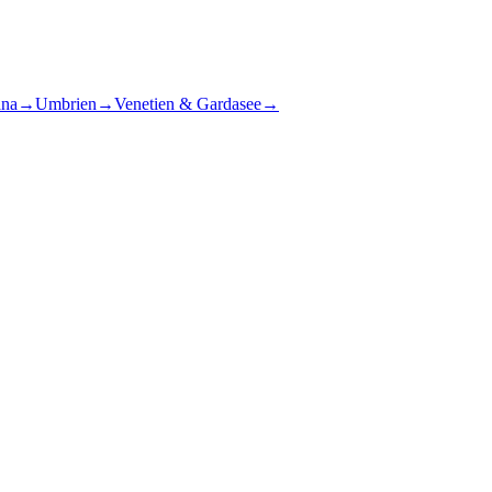
ana
→
Umbrien
→
Venetien & Gardasee
→