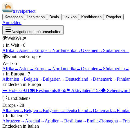
travel
perfect
Kategorien
Inspiration
Deals
Lexikon
Kreditkarten
Ratgeber
Anmelden
Navigationsmenü umschalten
🌍
Welt
Welt
▾
↓ In
Welt
·
6
Afrika
→
Asien
→
Europa
→
Nordamerika
→
Ozeanien
→
Südamerika
→
🌍
Kontinent
Europa
▾
Welt
·
6
Afrika
→
Asien
→
Europa
→
Nordamerika
→
Ozeanien
→
Südamerika
→
↓ In
Europa
·
7
Albanien
→
Belgien
→
Bulgarien
→
Deutschland
→
Dänemark
→
Finnla
Entdecken in
Europa
🛏
Hotels
2931
🍽
Restaurants
3066
⚑
Aktivitäten
2153
◆
Sehenswürdi
🏳
Land
Italien
▾
Europa
·
28
Albanien
→
Belgien
→
Bulgarien
→
Deutschland
→
Dänemark
→
Finnla
↓ In
Italien
·
7
Abruzzen
→
Aostatal
→
Apulien
→
Basilikata
→
Emilia-Romagna
→
Fria
Entdecken in
Italien