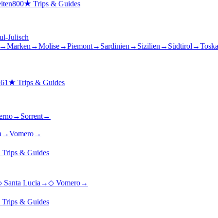
iten
800
★
Trips & Guides
ul-Julisch
→
Marken
→
Molise
→
Piemont
→
Sardinien
→
Sizilien
→
Südtirol
→
Tosk
n
61
★
Trips & Guides
erno
→
Sorrent
→
a
→
Vomero
→
★
Trips & Guides
◇
Santa Lucia
→
◇
Vomero
→
★
Trips & Guides