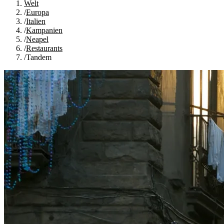
Welt
/
Europa
/
Italien
/
Kampanien
/
Neapel
/
Restaurants
/
Tandem