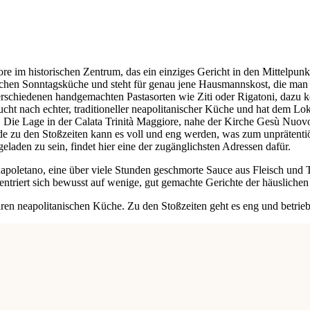
iore im historischen Zentrum, das ein einziges Gericht in den Mittelpun
chen Sonntagsküche und steht für genau jene Hausmannskost, die man s
 verschiedenen handgemachten Pastasorten wie Ziti oder Rigatoni, da
cht nach echter, traditioneller neapolitanischer Küche und hat dem Loka
r. Die Lage in der Calata Trinità Maggiore, nahe der Kirche Gesù Nu
ade zu den Stoßzeiten kann es voll und eng werden, was zum unprätenti
eladen zu sein, findet hier eine der zugänglichsten Adressen dafür.
apoletano, eine über viele Stunden geschmorte Sauce aus Fleisch und T
entriert sich bewusst auf wenige, gut gemachte Gerichte der häusliche
ären neapolitanischen Küche. Zu den Stoßzeiten geht es eng und betrie