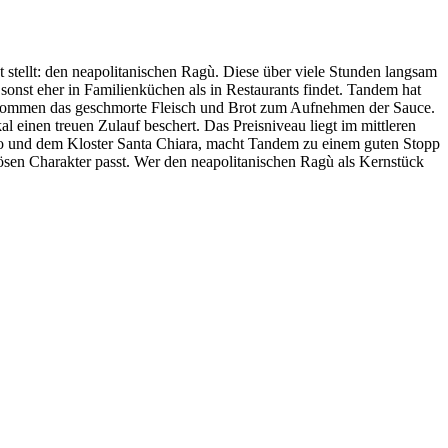
kt stellt: den neapolitanischen Ragù. Diese über viele Stunden langsam
onst eher in Familienküchen als in Restaurants findet. Tandem hat
zu kommen das geschmorte Fleisch und Brot zum Aufnehmen der Sauce.
l einen treuen Zulauf beschert. Das Preisniveau liegt im mittleren
ovo und dem Kloster Santa Chiara, macht Tandem zu einem guten Stopp
ösen Charakter passt. Wer den neapolitanischen Ragù als Kernstück