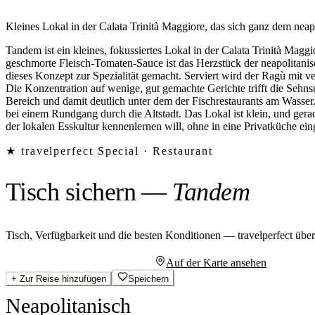
Kleines Lokal in der Calata Trinità Maggiore, das sich ganz dem nea
Tandem ist ein kleines, fokussiertes Lokal in der Calata Trinità Magg
geschmorte Fleisch-Tomaten-Sauce ist das Herzstück der neapolitanis
dieses Konzept zur Spezialität gemacht. Serviert wird der Ragù mit
Die Konzentration auf wenige, gut gemachte Gerichte trifft die Sehnsu
Bereich und damit deutlich unter dem der Fischrestaurants am Wasse
bei einem Rundgang durch die Altstadt. Das Lokal ist klein, und ger
der lokalen Esskultur kennenlernen will, ohne in eine Privatküche eing
★ travelperfect Special ·
Restaurant
Tisch sichern
—
Tandem
Tisch, Verfügbarkeit und die besten Konditionen — travelperfect übe
Persönliches Angebot anfragen
Auf der Karte ansehen
+
Zur Reise hinzufügen
Speichern
Neapolitanisch