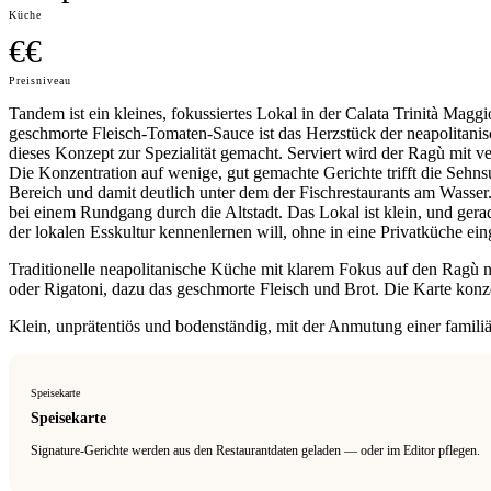
Küche
€€
Preisniveau
Tandem ist ein kleines, fokussiertes Lokal in der Calata Trinità Magg
geschmorte Fleisch-Tomaten-Sauce ist das Herzstück der neapolitanis
dieses Konzept zur Spezialität gemacht. Serviert wird der Ragù mit
Die Konzentration auf wenige, gut gemachte Gerichte trifft die Sehnsu
Bereich und damit deutlich unter dem der Fischrestaurants am Wasse
bei einem Rundgang durch die Altstadt. Das Lokal ist klein, und ger
der lokalen Esskultur kennenlernen will, ohne in eine Privatküche eing
Traditionelle neapolitanische Küche mit klarem Fokus auf den Ragù n
oder Rigatoni, dazu das geschmorte Fleisch und Brot. Die Karte konz
Klein, unprätentiös und bodenständig, mit der Anmutung einer famili
Speisekarte
Speisekarte
Signature-Gerichte werden aus den Restaurantdaten geladen — oder im Editor pflegen.