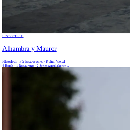
HISTORISCH
Alhambra y Mauror
Historisch · Für Erstbesucher · Kultur-Viertel
4 Hotels · 1 Restaurants · 2 Sehenswürdigkeiten
→