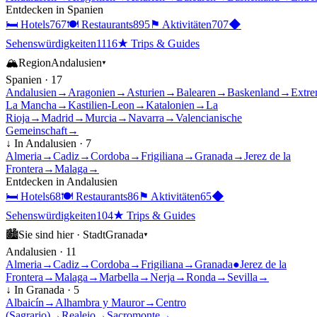
Entdecken in
Spanien
🛏
Hotels
767
🍽
Restaurants
895
⚑
Aktivitäten
707
◆
Sehenswürdigkeiten
1116
★
Trips & Guides
🏔
Region
Andalusien
▾
Spanien
·
17
Andalusien
→
Aragonien
→
Asturien
→
Balearen
→
Baskenland
→
Extre
La Mancha
→
Kastilien-Leon
→
Katalonien
→
La
Rioja
→
Madrid
→
Murcia
→
Navarra
→
Valencianische
Gemeinschaft
→
↓ In
Andalusien
·
7
Almeria
→
Cadiz
→
Cordoba
→
Frigiliana
→
Granada
→
Jerez de la
Frontera
→
Malaga
→
Entdecken in
Andalusien
🛏
Hotels
68
🍽
Restaurants
86
⚑
Aktivitäten
65
◆
Sehenswürdigkeiten
104
★
Trips & Guides
🏙
Sie sind hier ·
Stadt
Granada
▾
Andalusien
·
11
Almeria
→
Cadiz
→
Cordoba
→
Frigiliana
→
Granada
●
Jerez de la
Frontera
→
Malaga
→
Marbella
→
Nerja
→
Ronda
→
Sevilla
→
↓ In
Granada
·
5
Albaicín
→
Alhambra y Mauror
→
Centro
(Sagrario)
→
Realejo
→
Sacromonte
→