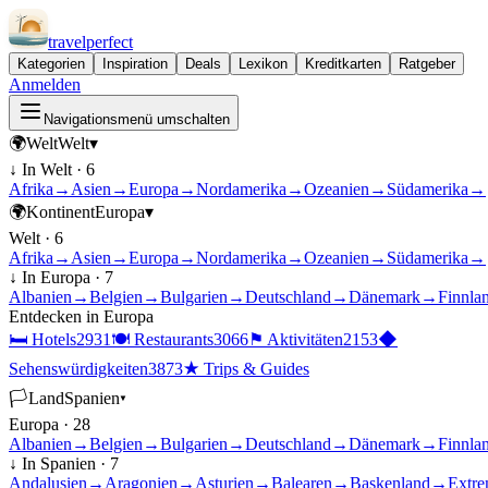
travel
perfect
Kategorien
Inspiration
Deals
Lexikon
Kreditkarten
Ratgeber
Anmelden
Navigationsmenü umschalten
🌍
Welt
Welt
▾
↓ In
Welt
·
6
Afrika
→
Asien
→
Europa
→
Nordamerika
→
Ozeanien
→
Südamerika
→
🌍
Kontinent
Europa
▾
Welt
·
6
Afrika
→
Asien
→
Europa
→
Nordamerika
→
Ozeanien
→
Südamerika
→
↓ In
Europa
·
7
Albanien
→
Belgien
→
Bulgarien
→
Deutschland
→
Dänemark
→
Finnla
Entdecken in
Europa
🛏
Hotels
2931
🍽
Restaurants
3066
⚑
Aktivitäten
2153
◆
Sehenswürdigkeiten
3873
★
Trips & Guides
🏳
Land
Spanien
▾
Europa
·
28
Albanien
→
Belgien
→
Bulgarien
→
Deutschland
→
Dänemark
→
Finnla
↓ In
Spanien
·
7
Andalusien
→
Aragonien
→
Asturien
→
Balearen
→
Baskenland
→
Extre