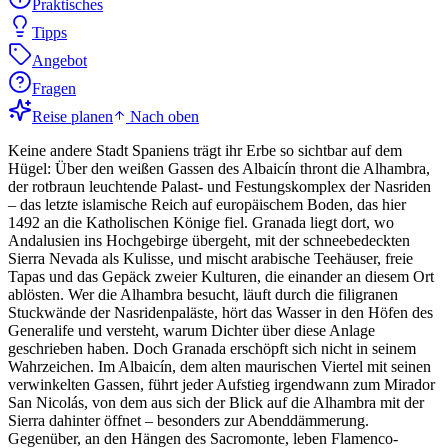
Praktisches
Tipps
Angebot
Fragen
Reise planen
Nach oben
Keine andere Stadt Spaniens trägt ihr Erbe so sichtbar auf dem
Hügel: Über den weißen Gassen des Albaicín thront die Alhambra,
der rotbraun leuchtende Palast- und Festungskomplex der Nasriden
– das letzte islamische Reich auf europäischem Boden, das hier
1492 an die Katholischen Könige fiel. Granada liegt dort, wo
Andalusien ins Hochgebirge übergeht, mit der schneebedeckten
Sierra Nevada als Kulisse, und mischt arabische Teehäuser, freie
Tapas und das Gepäck zweier Kulturen, die einander an diesem Ort
ablösten. Wer die Alhambra besucht, läuft durch die filigranen
Stuckwände der Nasridenpaläste, hört das Wasser in den Höfen des
Generalife und versteht, warum Dichter über diese Anlage
geschrieben haben. Doch Granada erschöpft sich nicht in seinem
Wahrzeichen. Im Albaicín, dem alten maurischen Viertel mit seinen
verwinkelten Gassen, führt jeder Aufstieg irgendwann zum Mirador
San Nicolás, von dem aus sich der Blick auf die Alhambra mit der
Sierra dahinter öffnet – besonders zur Abenddämmerung.
Gegenüber, an den Hängen des Sacromonte, leben Flamenco-