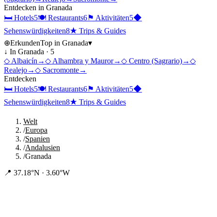
Entdecken in
Granada
🛏
Hotels
5
🍽
Restaurants
6
⚑
Aktivitäten
5
◆
Sehenswürdigkeiten
8
★
Trips & Guides
⊕
Erkunden
Top in
Granada
▾
↓ In
Granada
·
5
◇
Albaicín
→
◇
Alhambra y Mauror
→
◇
Centro (Sagrario)
→
◇
Realejo
→
◇
Sacromonte
→
Entdecken
🛏
Hotels
5
🍽
Restaurants
6
⚑
Aktivitäten
5
◆
Sehenswürdigkeiten
8
★
Trips & Guides
Welt
/
Europa
/
Spanien
/
Andalusien
/
Granada
📍
37.18°N · 3.60°W