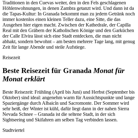
Traditionen in den Cuevas weiter, den in den Fels geschlagenen
Höhlenwohnungen, in denen Zambra getanzt wird. Und dann ist da
die Tapas-Kultur: In Granada bekommt man zu jedem Getränk noch
immer kostenlos einen kleinen Teller dazu, eine Sitte, die das
Ausgehen hier eigen macht. Zwischen der Kathedrale, der Capilla
Real mit den Gräbern der Katholischen Könige und den Garküchen
der Calle Elvira lässt sich eine Stadt entdecken, die man nicht
abhakt, sondern bewohnt – am besten mehrere Tage lang, mit genug
Zeit für lange Abende und steile Aufstiege.
Reisezeit
Beste Reisezeit für Granada
Monat für
Monat erklärt
Beste Reisezeit:
Frühling (April bis Juni) und Herbst (September bis
Oktober) sind ideal: angenehm warm für Aussichtspunkte und lange
Spaziergänge durch Albaicín und Sacromonte. Der Sommer wird
sehr heiß, der Winter ist kühl, dafür liegt dann in der nahen Sierra
Nevada Schnee – Granada ist die seltene Stadt, in der sich
Sightseeing und Skifahren am selben Tag verbinden lassen.
Stadtviertel