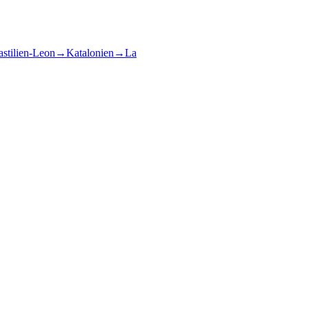
stilien-Leon
→
Katalonien
→
La