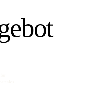
gebot
 für
ostenlos.