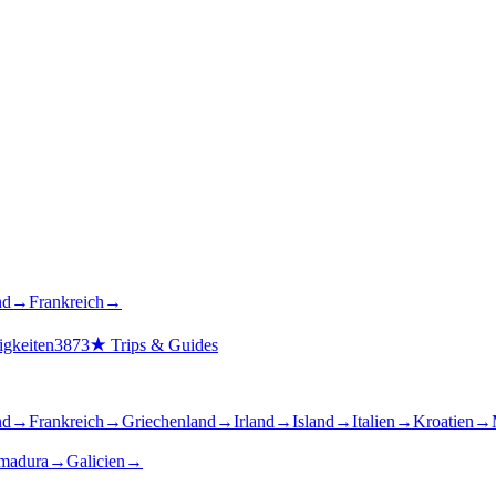
nd
→
Frankreich
→
gkeiten
3873
★
Trips & Guides
nd
→
Frankreich
→
Griechenland
→
Irland
→
Island
→
Italien
→
Kroatien
→
madura
→
Galicien
→