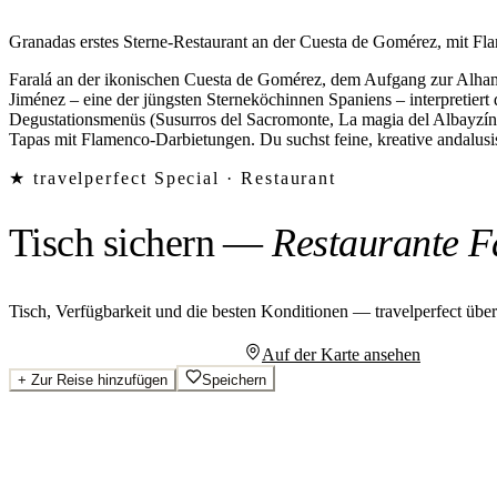
Granadas erstes Sterne-Restaurant an der Cuesta de Gomérez, mit F
Faralá an der ikonischen Cuesta de Gomérez, dem Aufgang zur Alham
Jiménez – eine der jüngsten Sterneköchinnen Spaniens – interpretiert 
Degustationsmenüs (Susurros del Sacromonte, La magia del Albayzín u
Tapas mit Flamenco-Darbietungen. Du suchst feine, kreative andalus
★ travelperfect Special ·
Restaurant
Tisch sichern
—
Restaurante F
Tisch, Verfügbarkeit und die besten Konditionen — travelperfect übe
Persönliches Angebot anfragen
Auf der Karte ansehen
+
Zur Reise hinzufügen
Speichern