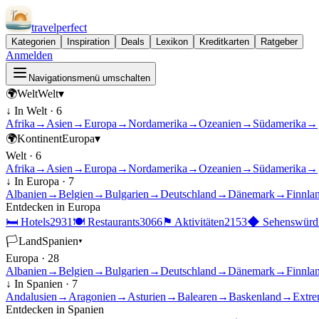
travel
perfect
Kategorien
Inspiration
Deals
Lexikon
Kreditkarten
Ratgeber
Anmelden
Navigationsmenü umschalten
🌍
Welt
Welt
▾
↓ In
Welt
·
6
Afrika
→
Asien
→
Europa
→
Nordamerika
→
Ozeanien
→
Südamerika
→
🌍
Kontinent
Europa
▾
Welt
·
6
Afrika
→
Asien
→
Europa
→
Nordamerika
→
Ozeanien
→
Südamerika
→
↓ In
Europa
·
7
Albanien
→
Belgien
→
Bulgarien
→
Deutschland
→
Dänemark
→
Finnla
Entdecken in
Europa
🛏
Hotels
2931
🍽
Restaurants
3066
⚑
Aktivitäten
2153
◆
Sehenswürdi
🏳
Land
Spanien
▾
Europa
·
28
Albanien
→
Belgien
→
Bulgarien
→
Deutschland
→
Dänemark
→
Finnla
↓ In
Spanien
·
7
Andalusien
→
Aragonien
→
Asturien
→
Balearen
→
Baskenland
→
Extre
Entdecken in
Spanien