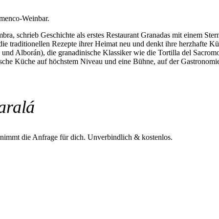
lamenco-Weinbar.
bra, schrieb Geschichte als erstes Restaurant Granadas mit einem Ste
die traditionellen Rezepte ihrer Heimat neu und denkt ihre herzhafte Kü
nd Alborán), die granadinische Klassiker wie die Tortilla del Sacromo
ische Küche auf höchstem Niveau und eine Bühne, auf der Gastronomie
aralá
rnimmt die Anfrage für dich.
Unverbindlich & kostenlos.