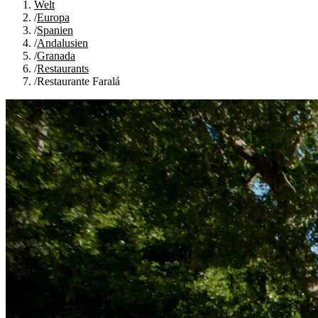
Welt
/
Europa
/
Spanien
/
Andalusien
/
Granada
/
Restaurants
/
Restaurante Faralá