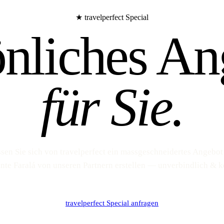
★ travelperfect Special
önliches An
für Sie.
sen Sie sich von travelperfect ein massgeschneidertes Angebot
nte Faralá von unseren Partnern erstellen — unverbindlich & k
travelperfect Special anfragen