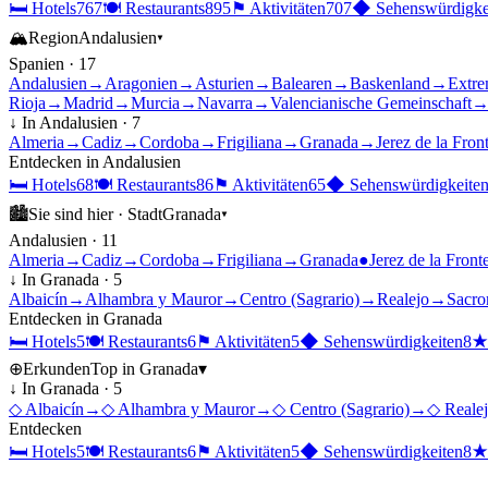
🛏
Hotels
767
🍽
Restaurants
895
⚑
Aktivitäten
707
◆
Sehenswürdigke
🏔
Region
Andalusien
▾
Spanien
·
17
Andalusien
→
Aragonien
→
Asturien
→
Balearen
→
Baskenland
→
Extre
Rioja
→
Madrid
→
Murcia
→
Navarra
→
Valencianische Gemeinschaft
↓ In
Andalusien
·
7
Almeria
→
Cadiz
→
Cordoba
→
Frigiliana
→
Granada
→
Jerez de la Fron
Entdecken in
Andalusien
🛏
Hotels
68
🍽
Restaurants
86
⚑
Aktivitäten
65
◆
Sehenswürdigkeite
🏙
Sie sind hier ·
Stadt
Granada
▾
Andalusien
·
11
Almeria
→
Cadiz
→
Cordoba
→
Frigiliana
→
Granada
●
Jerez de la Front
↓ In
Granada
·
5
Albaicín
→
Alhambra y Mauror
→
Centro (Sagrario)
→
Realejo
→
Sacro
Entdecken in
Granada
🛏
Hotels
5
🍽
Restaurants
6
⚑
Aktivitäten
5
◆
Sehenswürdigkeiten
8
⊕
Erkunden
Top in
Granada
▾
↓ In
Granada
·
5
◇
Albaicín
→
◇
Alhambra y Mauror
→
◇
Centro (Sagrario)
→
◇
Reale
Entdecken
🛏
Hotels
5
🍽
Restaurants
6
⚑
Aktivitäten
5
◆
Sehenswürdigkeiten
8