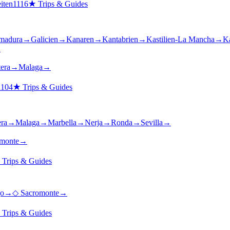
iten
1116
★
Trips & Guides
madura
→
Galicien
→
Kanaren
→
Kantabrien
→
Kastilien-La Mancha
→
Ka
→
tera
→
Malaga
→
n
104
★
Trips & Guides
era
→
Malaga
→
Marbella
→
Nerja
→
Ronda
→
Sevilla
→
monte
→
★
Trips & Guides
jo
→
◇
Sacromonte
→
★
Trips & Guides