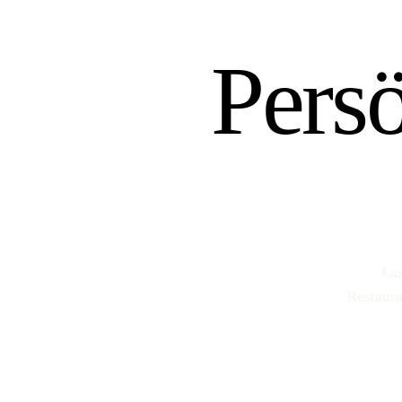
Pers
Las
Restaura