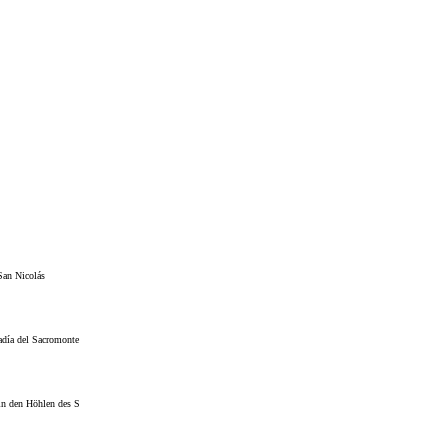
San Nicolás
día del Sacromonte
n den Höhlen des Sacromonte