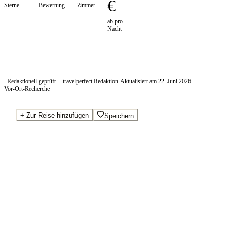
€
Sterne
Bewertung
Zimmer
ab pro
Nacht
Redaktionell geprüft
travelperfect Redaktion
·
Aktualisiert am
22. Juni 2026
·
Vor-Ort-Recherche
+
Zur Reise hinzufügen
Speichern
Beste Preise · Anbieter vergleichen
Ab pro Nacht
120
€
Wo Sie buchen.