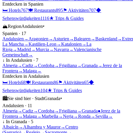
Entdecken in
Spanien
🛏
Hotels
767
🍽
Restaurants
895
⚑
Aktivitäten
707
◆
Sehenswürdigkeiten
1116
★
Trips & Guides
🏔
Region
Andalusien
▾
Spanien
·
17
Andalusien
→
Aragonien
→
Asturien
→
Balearen
→
Baskenland
→
Extre
La Mancha
→
Kastilien-Leon
→
Katalonien
→
La
Rioja
→
Madrid
→
Murcia
→
Navarra
→
Valencianische
Gemeinschaft
→
↓ In
Andalusien
·
7
Almeria
→
Cadiz
→
Cordoba
→
Frigiliana
→
Granada
→
Jerez de la
Frontera
→
Malaga
→
Entdecken in
Andalusien
🛏
Hotels
68
🍽
Restaurants
86
⚑
Aktivitäten
65
◆
Sehenswürdigkeiten
104
★
Trips & Guides
🏙
Sie sind hier ·
Stadt
Granada
▾
Andalusien
·
11
Almeria
→
Cadiz
→
Cordoba
→
Frigiliana
→
Granada
●
Jerez de la
Frontera
→
Malaga
→
Marbella
→
Nerja
→
Ronda
→
Sevilla
→
↓ In
Granada
·
5
Albaicín
→
Alhambra y Mauror
→
Centro
(Sagrario)
→
Realejo
→
Sacromonte
→