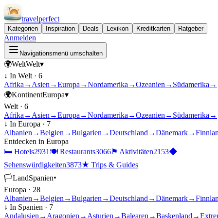
travel
perfect
Kategorien
Inspiration
Deals
Lexikon
Kreditkarten
Ratgeber
Anmelden
Navigationsmenü umschalten
🌍
Welt
Welt
▾
↓ In
Welt
·
6
Afrika
→
Asien
→
Europa
→
Nordamerika
→
Ozeanien
→
Südamerika
→
🌍
Kontinent
Europa
▾
Welt
·
6
Afrika
→
Asien
→
Europa
→
Nordamerika
→
Ozeanien
→
Südamerika
→
↓ In
Europa
·
7
Albanien
→
Belgien
→
Bulgarien
→
Deutschland
→
Dänemark
→
Finnla
Entdecken in
Europa
🛏
Hotels
2931
🍽
Restaurants
3066
⚑
Aktivitäten
2153
◆
Sehenswürdigkeiten
3873
★
Trips & Guides
🏳
Land
Spanien
▾
Europa
·
28
Albanien
→
Belgien
→
Bulgarien
→
Deutschland
→
Dänemark
→
Finnla
↓ In
Spanien
·
7
Andalusien
→
Aragonien
→
Asturien
→
Balearen
→
Baskenland
→
Extre