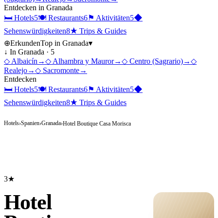
Entdecken in
Granada
🛏
Hotels
5
🍽
Restaurants
6
⚑
Aktivitäten
5
◆
Sehenswürdigkeiten
8
★
Trips & Guides
⊕
Erkunden
Top in
Granada
▾
↓ In
Granada
·
5
◇
Albaicín
→
◇
Alhambra y Mauror
→
◇
Centro (Sagrario)
→
◇
Realejo
→
◇
Sacromonte
→
Entdecken
🛏
Hotels
5
🍽
Restaurants
6
⚑
Aktivitäten
5
◆
Sehenswürdigkeiten
8
★
Trips & Guides
Hotels
Spanien
Granada
›
›
›
Hotel Boutique Casa Morisca
3★
Hotel