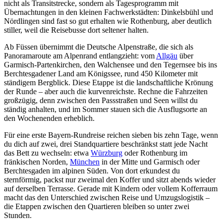
nicht als Transitstrecke, sondern als Tagesprogramm mit
Übernachtungen in den kleinen Fachwerkstädten: Dinkelsbühl und
Nördlingen sind fast so gut erhalten wie Rothenburg, aber deutlich
stiller, weil die Reisebusse dort seltener halten.
Ab Füssen übernimmt die Deutsche Alpenstraße, die sich als
Panoramaroute am Alpenrand entlangzieht: vom
Allgäu
über
Garmisch-Partenkirchen, den Walchensee und den Tegernsee bis ins
Berchtesgadener Land am Königssee, rund 450 Kilometer mit
ständigem Bergblick. Diese Etappe ist die landschaftliche Krönung
der Runde – aber auch die kurvenreichste. Rechne die Fahrzeiten
großzügig, denn zwischen den Passstraßen und Seen willst du
ständig anhalten, und im Sommer stauen sich die Ausflugsorte an
den Wochenenden erheblich.
Für eine erste Bayern-Rundreise reichen sieben bis zehn Tage, wenn
du dich auf zwei, drei Standquartiere beschränkst statt jede Nacht
das Bett zu wechseln: etwa
Würzburg
oder Rothenburg im
fränkischen Norden,
München
in der Mitte und Garmisch oder
Berchtesgaden im alpinen Süden. Von dort erkundest du
sternförmig, packst nur zweimal den Koffer und sitzt abends wieder
auf derselben Terrasse. Gerade mit Kindern oder vollem Kofferraum
macht das den Unterschied zwischen Reise und Umzugslogistik –
die Etappen zwischen den Quartieren bleiben so unter zwei
Stunden.