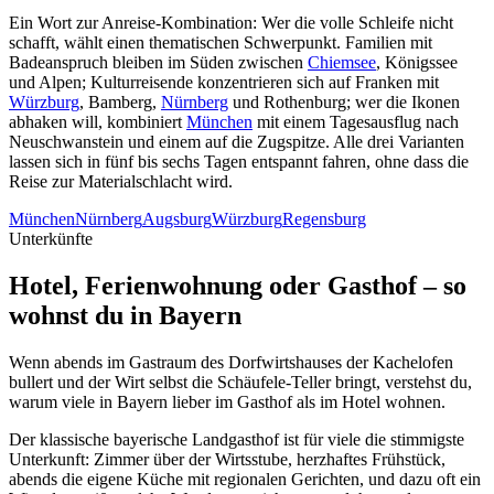
Ein Wort zur Anreise-Kombination: Wer die volle Schleife nicht
schafft, wählt einen thematischen Schwerpunkt. Familien mit
Badeanspruch bleiben im Süden zwischen
Chiemsee
, Königssee
und Alpen; Kulturreisende konzentrieren sich auf Franken mit
Würzburg
, Bamberg,
Nürnberg
und Rothenburg; wer die Ikonen
abhaken will, kombiniert
München
mit einem Tagesausflug nach
Neuschwanstein und einem auf die Zugspitze. Alle drei Varianten
lassen sich in fünf bis sechs Tagen entspannt fahren, ohne dass die
Reise zur Materialschlacht wird.
München
Nürnberg
Augsburg
Würzburg
Regensburg
Unterkünfte
Hotel, Ferienwohnung oder Gasthof – so
wohnst du in Bayern
Wenn abends im Gastraum des Dorfwirtshauses der Kachelofen
bullert und der Wirt selbst die Schäufele-Teller bringt, verstehst du,
warum viele in Bayern lieber im Gasthof als im Hotel wohnen.
Der klassische bayerische Landgasthof ist für viele die stimmigste
Unterkunft: Zimmer über der Wirtsstube, herzhaftes Frühstück,
abends die eigene Küche mit regionalen Gerichten, und dazu oft ein