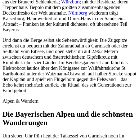
aus der Brauerei Schlenkerla;
Würzburg
mit der Residenz, deren
Treppenhaus Tiepolo mit dem größten zusammenhängenden
Deckenfresko der Welt ausmalte.
Nürnberg
wiederum trägt
Kaiserburg, Handwerkerhof und Dürer-Haus in der Sandstein-
Altstadt – Franken ist der kulturell dichteste, oft übersehene Teil
Bayerns.
Und dann die Berge selbst als Sehenswürdigkeit: Die Zugspitze
erreichst du bequem mit der Zahnradbahn ab Garmisch oder der
Seilbahn vom Eibsee, und oben stehst du auf 2.962 Metern
zwischen deutschem und österreichischem Gipfelkreuz mit
Rundblick über vier Länder. Im Berchtesgadener Land fährt das
Elektroboot lautlos über den Königssee zur Wallfahrtskirche St.
Bartholomä unter der Watzmann-Ostwand; auf halber Strecke stoppt
der Kapitän und spielt ein Flügelhorn gegen die Felswand – das
Echo kehrt mehrfach zurück, ein Ritual, das seit Generationen zur
Fahrt gehört.
Alpen & Wandern
Die Bayerischen Alpen und die schönsten
Wanderungen
Um sieben Uhr früh liegt der Talkessel von Garmisch noch im