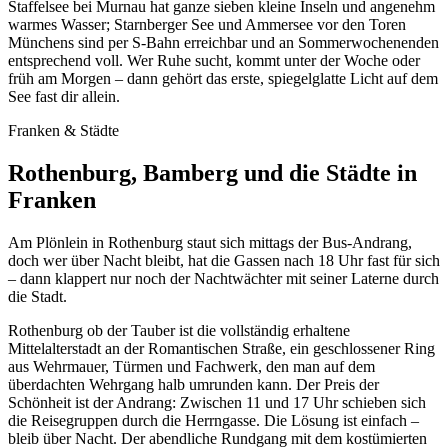
Staffelsee bei Murnau hat ganze sieben kleine Inseln und angenehm
warmes Wasser; Starnberger See und Ammersee vor den Toren
Münchens sind per S-Bahn erreichbar und an Sommerwochenenden
entsprechend voll. Wer Ruhe sucht, kommt unter der Woche oder
früh am Morgen – dann gehört das erste, spiegelglatte Licht auf dem
See fast dir allein.
Franken & Städte
Rothenburg, Bamberg und die Städte in
Franken
Am Plönlein in Rothenburg staut sich mittags der Bus-Andrang,
doch wer über Nacht bleibt, hat die Gassen nach 18 Uhr fast für sich
– dann klappert nur noch der Nachtwächter mit seiner Laterne durch
die Stadt.
Rothenburg ob der Tauber ist die vollständig erhaltene
Mittelalterstadt an der Romantischen Straße, ein geschlossener Ring
aus Wehrmauer, Türmen und Fachwerk, den man auf dem
überdachten Wehrgang halb umrunden kann. Der Preis der
Schönheit ist der Andrang: Zwischen 11 und 17 Uhr schieben sich
die Reisegruppen durch die Herrngasse. Die Lösung ist einfach –
bleib über Nacht. Der abendliche Rundgang mit dem kostümierten