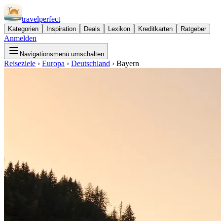
travel
perfect
Kategorien
Inspiration
Deals
Lexikon
Kreditkarten
Ratgeber
Anmelden
Navigationsmenü umschalten
Reiseziele
›
Europa
›
Deutschland
›
Bayern