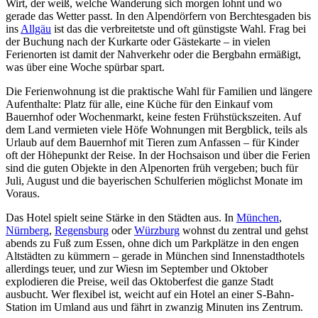
Wirt, der weiß, welche Wanderung sich morgen lohnt und wo
gerade das Wetter passt. In den Alpendörfern von Berchtesgaden bis
ins
Allgäu
ist das die verbreitetste und oft günstigste Wahl. Frag bei
der Buchung nach der Kurkarte oder Gästekarte – in vielen
Ferienorten ist damit der Nahverkehr oder die Bergbahn ermäßigt,
was über eine Woche spürbar spart.
Die Ferienwohnung ist die praktische Wahl für Familien und längere
Aufenthalte: Platz für alle, eine Küche für den Einkauf vom
Bauernhof oder Wochenmarkt, keine festen Frühstückszeiten. Auf
dem Land vermieten viele Höfe Wohnungen mit Bergblick, teils als
Urlaub auf dem Bauernhof mit Tieren zum Anfassen – für Kinder
oft der Höhepunkt der Reise. In der Hochsaison und über die Ferien
sind die guten Objekte in den Alpenorten früh vergeben; buch für
Juli, August und die bayerischen Schulferien möglichst Monate im
Voraus.
Das Hotel spielt seine Stärke in den Städten aus. In
München
,
Nürnberg
,
Regensburg
oder
Würzburg
wohnst du zentral und gehst
abends zu Fuß zum Essen, ohne dich um Parkplätze in den engen
Altstädten zu kümmern – gerade in München sind Innenstadthotels
allerdings teuer, und zur Wiesn im September und Oktober
explodieren die Preise, weil das Oktoberfest die ganze Stadt
ausbucht. Wer flexibel ist, weicht auf ein Hotel an einer S-Bahn-
Station im Umland aus und fährt in zwanzig Minuten ins Zentrum.