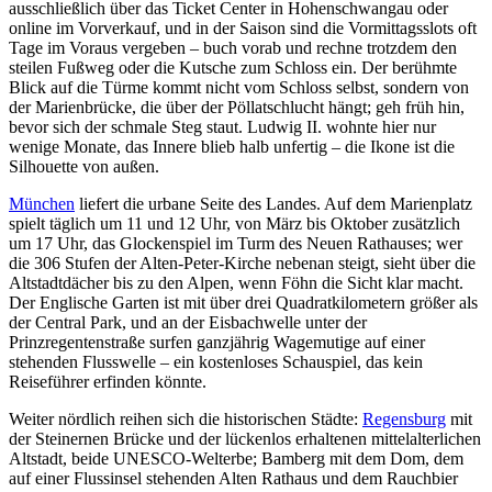
ausschließlich über das Ticket Center in Hohenschwangau oder
online im Vorverkauf, und in der Saison sind die Vormittagsslots oft
Tage im Voraus vergeben – buch vorab und rechne trotzdem den
steilen Fußweg oder die Kutsche zum Schloss ein. Der berühmte
Blick auf die Türme kommt nicht vom Schloss selbst, sondern von
der Marienbrücke, die über der Pöllatschlucht hängt; geh früh hin,
bevor sich der schmale Steg staut. Ludwig II. wohnte hier nur
wenige Monate, das Innere blieb halb unfertig – die Ikone ist die
Silhouette von außen.
München
liefert die urbane Seite des Landes. Auf dem Marienplatz
spielt täglich um 11 und 12 Uhr, von März bis Oktober zusätzlich
um 17 Uhr, das Glockenspiel im Turm des Neuen Rathauses; wer
die 306 Stufen der Alten-Peter-Kirche nebenan steigt, sieht über die
Altstadtdächer bis zu den Alpen, wenn Föhn die Sicht klar macht.
Der Englische Garten ist mit über drei Quadratkilometern größer als
der Central Park, und an der Eisbachwelle unter der
Prinzregentenstraße surfen ganzjährig Wagemutige auf einer
stehenden Flusswelle – ein kostenloses Schauspiel, das kein
Reiseführer erfinden könnte.
Weiter nördlich reihen sich die historischen Städte:
Regensburg
mit
der Steinernen Brücke und der lückenlos erhaltenen mittelalterlichen
Altstadt, beide UNESCO-Welterbe; Bamberg mit dem Dom, dem
auf einer Flussinsel stehenden Alten Rathaus und dem Rauchbier