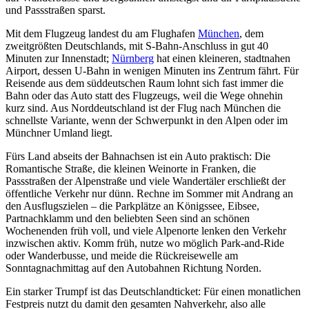
und Passstraßen sparst.
Mit dem Flugzeug landest du am Flughafen
München
, dem
zweitgrößten Deutschlands, mit S-Bahn-Anschluss in gut 40
Minuten zur Innenstadt;
Nürnberg
hat einen kleineren, stadtnahen
Airport, dessen U-Bahn in wenigen Minuten ins Zentrum fährt. Für
Reisende aus dem süddeutschen Raum lohnt sich fast immer die
Bahn oder das Auto statt des Flugzeugs, weil die Wege ohnehin
kurz sind. Aus Norddeutschland ist der Flug nach München die
schnellste Variante, wenn der Schwerpunkt in den Alpen oder im
Münchner Umland liegt.
Fürs Land abseits der Bahnachsen ist ein Auto praktisch: Die
Romantische Straße, die kleinen Weinorte in Franken, die
Passstraßen der Alpenstraße und viele Wandertäler erschließt der
öffentliche Verkehr nur dünn. Rechne im Sommer mit Andrang an
den Ausflugszielen – die Parkplätze an Königssee, Eibsee,
Partnachklamm und den beliebten Seen sind an schönen
Wochenenden früh voll, und viele Alpenorte lenken den Verkehr
inzwischen aktiv. Komm früh, nutze wo möglich Park-and-Ride
oder Wanderbusse, und meide die Rückreisewelle am
Sonntagnachmittag auf den Autobahnen Richtung Norden.
Ein starker Trumpf ist das Deutschlandticket: Für einen monatlichen
Festpreis nutzt du damit den gesamten Nahverkehr, also alle