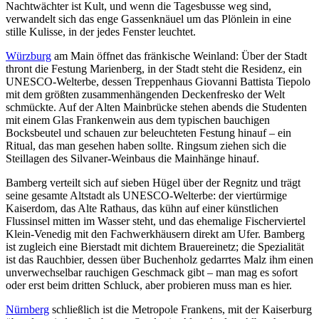
Nachtwächter ist Kult, und wenn die Tagesbusse weg sind,
verwandelt sich das enge Gassenknäuel um das Plönlein in eine
stille Kulisse, in der jedes Fenster leuchtet.
Würzburg
am Main öffnet das fränkische Weinland: Über der Stadt
thront die Festung Marienberg, in der Stadt steht die Residenz, ein
UNESCO-Welterbe, dessen Treppenhaus Giovanni Battista Tiepolo
mit dem größten zusammenhängenden Deckenfresko der Welt
schmückte. Auf der Alten Mainbrücke stehen abends die Studenten
mit einem Glas Frankenwein aus dem typischen bauchigen
Bocksbeutel und schauen zur beleuchteten Festung hinauf – ein
Ritual, das man gesehen haben sollte. Ringsum ziehen sich die
Steillagen des Silvaner-Weinbaus die Mainhänge hinauf.
Bamberg verteilt sich auf sieben Hügel über der Regnitz und trägt
seine gesamte Altstadt als UNESCO-Welterbe: der viertürmige
Kaiserdom, das Alte Rathaus, das kühn auf einer künstlichen
Flussinsel mitten im Wasser steht, und das ehemalige Fischerviertel
Klein-Venedig mit den Fachwerkhäusern direkt am Ufer. Bamberg
ist zugleich eine Bierstadt mit dichtem Brauereinetz; die Spezialität
ist das Rauchbier, dessen über Buchenholz gedarrtes Malz ihm einen
unverwechselbar rauchigen Geschmack gibt – man mag es sofort
oder erst beim dritten Schluck, aber probieren muss man es hier.
Nürnberg
schließlich ist die Metropole Frankens, mit der Kaiserburg