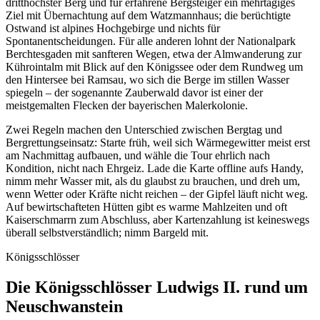
dritthöchster Berg und für erfahrene Bergsteiger ein mehrtägiges
Ziel mit Übernachtung auf dem Watzmannhaus; die berüchtigte
Ostwand ist alpines Hochgebirge und nichts für
Spontanentscheidungen. Für alle anderen lohnt der Nationalpark
Berchtesgaden mit sanfteren Wegen, etwa der Almwanderung zur
Kührointalm mit Blick auf den Königssee oder dem Rundweg um
den Hintersee bei Ramsau, wo sich die Berge im stillen Wasser
spiegeln – der sogenannte Zauberwald davor ist einer der
meistgemalten Flecken der bayerischen Malerkolonie.
Zwei Regeln machen den Unterschied zwischen Bergtag und
Bergrettungseinsatz: Starte früh, weil sich Wärmegewitter meist erst
am Nachmittag aufbauen, und wähle die Tour ehrlich nach
Kondition, nicht nach Ehrgeiz. Lade die Karte offline aufs Handy,
nimm mehr Wasser mit, als du glaubst zu brauchen, und dreh um,
wenn Wetter oder Kräfte nicht reichen – der Gipfel läuft nicht weg.
Auf bewirtschafteten Hütten gibt es warme Mahlzeiten und oft
Kaiserschmarrn zum Abschluss, aber Kartenzahlung ist keineswegs
überall selbstverständlich; nimm Bargeld mit.
Königsschlösser
Die Königsschlösser Ludwigs II. rund um
Neuschwanstein