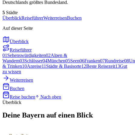
Deutschlands größtes Bundesland.
5
Städte
Überblick
Reiseführer
Weiterreisen
Buchen
Auf dieser Seite
Überblick
Reiseführer
01
Sehenswürdigkeiten
02
Alpen &
Wandern
03
Schlösser
04
München
05
Seen
06
Franken
07
Rundreise
08
Un
& Trinken
10
Anreise
11
Städte & Basisorte
12
Beste Reisezeit
13
Gut
zu wissen
Weiterreisen
Buchen
Reise buchen
Nach oben
Überblick
Deine
Bayern
auf einen Blick