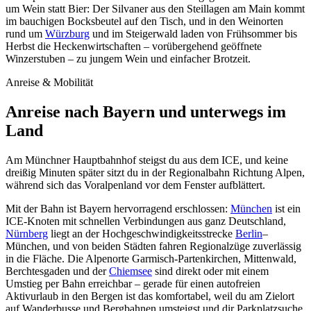
um Wein statt Bier: Der Silvaner aus den Steillagen am Main kommt
im bauchigen Bocksbeutel auf den Tisch, und in den Weinorten
rund um
Würzburg
und im Steigerwald laden von Frühsommer bis
Herbst die Heckenwirtschaften – vorübergehend geöffnete
Winzerstuben – zu jungem Wein und einfacher Brotzeit.
Anreise & Mobilität
Anreise nach Bayern und unterwegs im
Land
Am Münchner Hauptbahnhof steigst du aus dem ICE, und keine
dreißig Minuten später sitzt du in der Regionalbahn Richtung Alpen,
während sich das Voralpenland vor dem Fenster aufblättert.
Mit der Bahn ist Bayern hervorragend erschlossen:
München
ist ein
ICE-Knoten mit schnellen Verbindungen aus ganz Deutschland,
Nürnberg
liegt an der Hochgeschwindigkeitsstrecke
Berlin
–
München, und von beiden Städten fahren Regionalzüge zuverlässig
in die Fläche. Die Alpenorte Garmisch-Partenkirchen, Mittenwald,
Berchtesgaden und der
Chiemsee
sind direkt oder mit einem
Umstieg per Bahn erreichbar – gerade für einen autofreien
Aktivurlaub in den Bergen ist das komfortabel, weil du am Zielort
auf Wanderbusse und Bergbahnen umsteigst und dir Parkplatzsuche