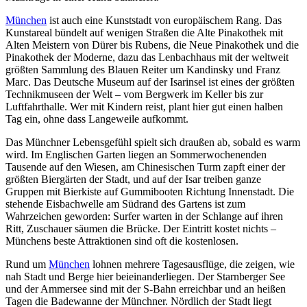
München
ist auch eine Kunststadt von europäischem Rang. Das
Kunstareal bündelt auf wenigen Straßen die Alte Pinakothek mit
Alten Meistern von Dürer bis Rubens, die Neue Pinakothek und die
Pinakothek der Moderne, dazu das Lenbachhaus mit der weltweit
größten Sammlung des Blauen Reiter um Kandinsky und Franz
Marc. Das Deutsche Museum auf der Isarinsel ist eines der größten
Technikmuseen der Welt – vom Bergwerk im Keller bis zur
Luftfahrthalle. Wer mit Kindern reist, plant hier gut einen halben
Tag ein, ohne dass Langeweile aufkommt.
Das Münchner Lebensgefühl spielt sich draußen ab, sobald es warm
wird. Im Englischen Garten liegen an Sommerwochenenden
Tausende auf den Wiesen, am Chinesischen Turm zapft einer der
größten Biergärten der Stadt, und auf der Isar treiben ganze
Gruppen mit Bierkiste auf Gummibooten Richtung Innenstadt. Die
stehende Eisbachwelle am Südrand des Gartens ist zum
Wahrzeichen geworden: Surfer warten in der Schlange auf ihren
Ritt, Zuschauer säumen die Brücke. Der Eintritt kostet nichts –
Münchens beste Attraktionen sind oft die kostenlosen.
Rund um
München
lohnen mehrere Tagesausflüge, die zeigen, wie
nah Stadt und Berge hier beieinanderliegen. Der Starnberger See
und der Ammersee sind mit der S-Bahn erreichbar und an heißen
Tagen die Badewanne der Münchner. Nördlich der Stadt liegt