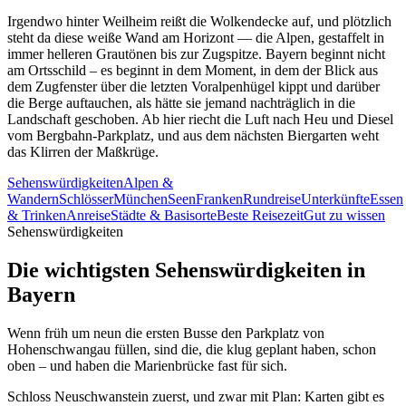
Irgendwo hinter Weilheim reißt die Wolkendecke auf, und plötzlich
steht da diese weiße Wand am Horizont — die Alpen, gestaffelt in
immer helleren Grautönen bis zur Zugspitze. Bayern beginnt nicht
am Ortsschild – es beginnt in dem Moment, in dem der Blick aus
dem Zugfenster über die letzten Voralpenhügel kippt und darüber
die Berge auftauchen, als hätte sie jemand nachträglich in die
Landschaft geschoben. Ab hier riecht die Luft nach Heu und Diesel
vom Bergbahn-Parkplatz, und aus dem nächsten Biergarten weht
das Klirren der Maßkrüge.
Sehenswürdigkeiten
Alpen &
Wandern
Schlösser
München
Seen
Franken
Rundreise
Unterkünfte
Essen
& Trinken
Anreise
Städte & Basisorte
Beste Reisezeit
Gut zu wissen
Sehenswürdigkeiten
Die wichtigsten Sehenswürdigkeiten in
Bayern
Wenn früh um neun die ersten Busse den Parkplatz von
Hohenschwangau füllen, sind die, die klug geplant haben, schon
oben – und haben die Marienbrücke fast für sich.
Schloss Neuschwanstein zuerst, und zwar mit Plan: Karten gibt es