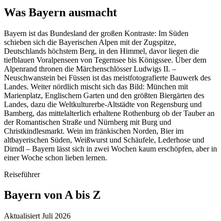
Was
Bayern
ausmacht
Bayern ist das Bundesland der großen Kontraste: Im Süden
schieben sich die Bayerischen Alpen mit der Zugspitze,
Deutschlands höchstem Berg, in den Himmel, davor liegen die
tiefblauen Voralpenseen von Tegernsee bis Königssee. Über dem
Alpenrand thronen die Märchenschlösser Ludwigs II. –
Neuschwanstein bei Füssen ist das meistfotografierte Bauwerk des
Landes. Weiter nördlich mischt sich das Bild: München mit
Marienplatz, Englischem Garten und den größten Biergärten des
Landes, dazu die Weltkulturerbe-Altstädte von Regensburg und
Bamberg, das mittelalterlich erhaltene Rothenburg ob der Tauber an
der Romantischen Straße und Nürnberg mit Burg und
Christkindlesmarkt. Wein im fränkischen Norden, Bier im
altbayerischen Süden, Weißwurst und Schäufele, Lederhose und
Dirndl – Bayern lässt sich in zwei Wochen kaum erschöpfen, aber in
einer Woche schon lieben lernen.
Reiseführer
Bayern
von A bis Z
Aktualisiert Juli 2026