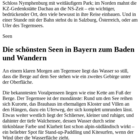
Schloss Nymphenburg mit weitläufigem Park; im Norden mahnt die
KZ-Gedenkstätte Dachau an die NS-Zeit – ein wichtiger,
bedrückender Ort, den viele bewusst in ihre Reise einbauen. Und in
einer Stunde mit der Bahn stehst du in Salzburg, Österreich, oder am
Ufer des Tegernsees.
Seen
Die schönsten Seen in Bayern zum Baden
und Wandern
An einem klaren Morgen am Tegernsee liegt das Wasser so still,
dass die Berge auf dem See stehen wie ein zweites Gebirge unter
der Oberfläche.
Die bekanntesten Voralpenseen liegen wie eine Kette am Fuß der
Berge. Der Tegernsee ist der mondänste: Rund um den See reihen
sich Kurorte, das Brauhaus im ehemaligen Kloster und Villen an
den Hängen, dazu ein Uferweg, der sich komplett umrunden lässt.
Etwas weiter westlich liegt der Schliersee, kleiner und ruhiger, und
dahinter der tiefe Walchensee, dessen Wasser durch seine
türkisblaue Farbe und Klarheit fast schon alpin-südländisch wirkt –
ein beliebter Spot für Stand-up-Paddling und Kitesurfen, wenn der
Wind über die Wasserfläche zieht.