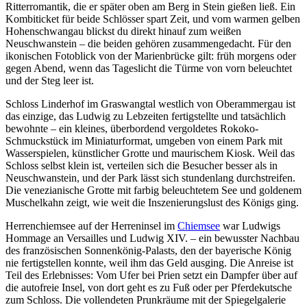
Ritterromantik, die er später oben am Berg in Stein gießen ließ. Ein
Kombiticket für beide Schlösser spart Zeit, und vom warmen gelben
Hohenschwangau blickst du direkt hinauf zum weißen
Neuschwanstein – die beiden gehören zusammengedacht. Für den
ikonischen Fotoblick von der Marienbrücke gilt: früh morgens oder
gegen Abend, wenn das Tageslicht die Türme von vorn beleuchtet
und der Steg leer ist.
Schloss Linderhof im Graswangtal westlich von Oberammergau ist
das einzige, das Ludwig zu Lebzeiten fertigstellte und tatsächlich
bewohnte – ein kleines, überbordend vergoldetes Rokoko-
Schmuckstück im Miniaturformat, umgeben von einem Park mit
Wasserspielen, künstlicher Grotte und maurischem Kiosk. Weil das
Schloss selbst klein ist, verteilen sich die Besucher besser als in
Neuschwanstein, und der Park lässt sich stundenlang durchstreifen.
Die venezianische Grotte mit farbig beleuchtetem See und goldenem
Muschelkahn zeigt, wie weit die Inszenierungslust des Königs ging.
Herrenchiemsee auf der Herreninsel im
Chiemsee
war Ludwigs
Hommage an Versailles und Ludwig XIV. – ein bewusster Nachbau
des französischen Sonnenkönig-Palasts, den der bayerische König
nie fertigstellen konnte, weil ihm das Geld ausging. Die Anreise ist
Teil des Erlebnisses: Vom Ufer bei Prien setzt ein Dampfer über auf
die autofreie Insel, von dort geht es zu Fuß oder per Pferdekutsche
zum Schloss. Die vollendeten Prunkräume mit der Spiegelgalerie