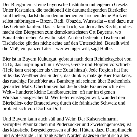
Der Biergarten ist eine bayerische Institution mit eigenem Gesetz:
Unter Kastanien, die traditionell die darunterliegenden Bierkeller
kühl hielten, darfst du an den unbedienten Tischen deine Brotzeit
selbst mitbringen – Brezn, Radi, Obazda, Wurstsalat – und dazu nur
das Getränk kaufen. Das ist kein Trick, sondern altes Recht, und es
macht den Biergarten zum demokratischsten Ort Bayerns, wo
Bauarbeiter neben Anwältin sitzt. An den bedienten Tischen mit
Tischdecke gilt das nicht; achte auf den Unterschied. Bestellt wird
die Maß, ein ganzer Liter – wer weniger will, sagt Halbe.
Bier ist in Bayern Kulturgut, gebraut nach dem Reinheitsgebot von
1516, das ursprünglich nur Wasser, Gerste und Hopfen vorschrieb
(Hefe kam erst später als vierte Zutat hinzu). Jede Region hat ihre
Stile: das Weißbier des Südens, das dunkle, malzige Bier Frankens,
das rauchige Rauchbier aus Bamberg mit seinem über Buchenholz
gedarrten Malz. Oberfranken hat die höchste Brauereidichte der
Welt – hunderte kleine Landbrauereien, oft nur im eigenen
Wirtshaus ausgeschenkt. Wer tiefer einsteigen will, wandert den
Bierkeller- oder Brauereiweg durch die fränkische Schweiz und
probiert sich von Dorf zu Dorf.
Und Bayern kann auch süß und Wein: Der Kaiserschmarrn,
zerrupfter Pfannkuchen mit Puderzucker und Zwetschgenröster, ist
das klassische Bergsteigeressen auf den Hütten, dazu Dampfnudeln
und Apfelstrudel. Im fränkischen Norden dagegen dreht sich alles