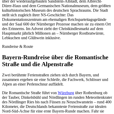
über der wiederaufgebauten Sandstein-Altstadt, dem Albrecht-
Dürer-Haus und dem Germanischen Nationalmuseum, dem größten
kulturhistorischen Museum des deutschen Sprachraums. Die Stadt
stellt sich zugleich ihrer NS-Geschichte: Das
Dokumentationszentrum am ehemaligen Reichsparteitagsgelände
und der Saal 600 der Nürnberger Prozesse machen sie zu einem Ort
des Erinnerns. Im Advent zieht der Christkindlesmarkt auf dem
Hauptmarkt jährlich Millionen an – Nürnberger Rostbratwürste,
Lebkuchen und Glühwein inklusive.
Rundreise & Route
Bayern-Rundreise über die Romantische
Straße und die Alpenstraße
Zwei berühmte Ferienstraßen ziehen sich durch Bayern, und
zusammen ergeben sie eine Schleife, die Fachwerk, Schlösser und
Alpen an einer Perlenschnur auffädelt.
Die Romantische Straße führt von
Würzburg
über Rothenburg ob
der Tauber, Dinkelsbühl und Nördlingen im runden Meteoritenkrater
des Nördlinger Ries bis nach Füssen zu Neuschwanstein – rund 400
Kilometer, die Deutschlands bekannteste Ferienstraße zur idealen
Nord-Süd-Achse für eine erste Bayern-Runde machen. Fahr sie