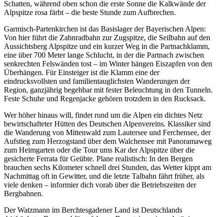
Schatten, während oben schon die erste Sonne die Kalkwände der
Alpspitze rosa färbt – die beste Stunde zum Aufbrechen.
Garmisch-Partenkirchen ist das Basislager der Bayerischen Alpen:
Von hier führt die Zahnradbahn zur Zugspitze, die Seilbahn auf den
Aussichtsberg Alpspitze und ein kurzer Weg in die Partnachklamm,
eine über 700 Meter lange Schlucht, in der die Partnach zwischen
senkrechten Felswänden tost – im Winter hängen Eiszapfen von den
Überhängen. Für Einsteiger ist die Klamm eine der
eindrucksvollsten und familientauglichsten Wanderungen der
Region, ganzjährig begehbar mit fester Beleuchtung in den Tunneln.
Feste Schuhe und Regenjacke gehören trotzdem in den Rucksack.
Wer höher hinaus will, findet rund um die Alpen ein dichtes Netz
bewirtschafteter Hütten des Deutschen Alpenvereins. Klassiker sind
die Wanderung von Mittenwald zum Lautersee und Ferchensee, der
Aufstieg zum Herzogstand über dem Walchensee mit Panoramaweg
zum Heimgarten oder die Tour ums Kar der Alpspitze über die
gesicherte Ferrata für Geübte. Plane realistisch: In den Bergen
brauchen sechs Kilometer schnell drei Stunden, das Wetter kippt am
Nachmittag oft in Gewitter, und die letzte Talbahn fährt früher, als
viele denken – informier dich vorab über die Betriebszeiten der
Bergbahnen.
Der Watzmann im Berchtesgadener Land ist Deutschlands