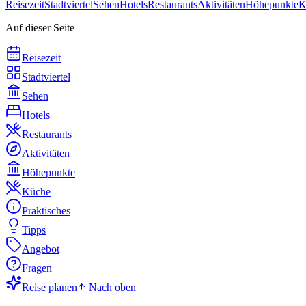
Reisezeit
Stadtviertel
Sehen
Hotels
Restaurants
Aktivitäten
Höhepunkte
K
Auf dieser Seite
Reisezeit
Stadtviertel
Sehen
Hotels
Restaurants
Aktivitäten
Höhepunkte
Küche
Praktisches
Tipps
Angebot
Fragen
Reise planen
Nach oben