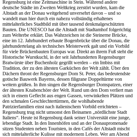
Regensburg ist eine Zeitmaschine in Stein. Während andere
deutsche Städte im Zweiten Weltkrieg zerstört wurden, kam die
Altstadt an der Donau weitgehend unversehrt davon – und so
wandelt man hier durch ein nahezu vollständig erhaltenes
mittelalterliches Stadtbild mit über tausend denkmalgeschützten
Bauten. Die UNESCO hat die Altstadt mit Stadtamhof folgerichtig
zum Welterbe erklärt. Das Wahrzeichen ist die Steinerne Brücke,
eine im 12. Jahrhundert erbaute Bogenbrücke über die Donau, die
jahrhundertelang als technisches Meisterwerk galt und ein Vorbild
für viele Brückenbauten Europas war. Direkt an ihrem Fuß steht die
Historische Wurstkuchl, in der seit Jahrhunderten Regensburger
Bratwürste über Buchenholz gegrillt werden – ein Imbiss mit
Tradition, der zu den ältesten Garküchen der Welt zählt. Über den
Dächern thront der Regensburger Dom St. Peter, das bedeutendste
gotische Bauwerk Bayerns, dessen filigrane Doppeltürme von
weitem grüßen. In ihm singen die Regensburger Domspatzen, einer
der ältesten Knabenchöre der Welt. Rund um den Dom verliert man
sich in einem Geflecht aus engen Gassen, verwinkelten Plätzen und
den schmalen Geschlechtertürmen, die wohlhabende
Patrizierfamilien einst nach italienischem Vorbild errichteten –
Regensburg trug nicht umsonst den Beinamen „nördlichste Stadt
Italiens“. Heute ist Regensburg dank seiner Universität eine junge,
lebendige Stadt. In den Innenhöfen und an der Donaupromenade
sitzen Studenten neben Touristen, in den Cafés der Altstadt mischt
sich mittelalterliche Kulisse mit modernem Leben. Wer am Abend