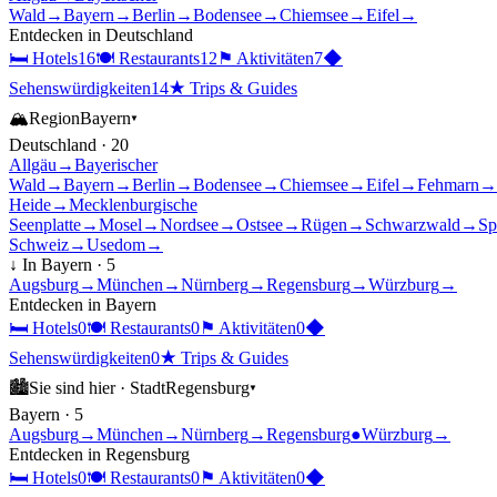
Wald
→
Bayern
→
Berlin
→
Bodensee
→
Chiemsee
→
Eifel
→
Entdecken in
Deutschland
🛏
Hotels
16
🍽
Restaurants
12
⚑
Aktivitäten
7
◆
Sehenswürdigkeiten
14
★
Trips & Guides
🏔
Region
Bayern
▾
Deutschland
·
20
Allgäu
→
Bayerischer
Wald
→
Bayern
→
Berlin
→
Bodensee
→
Chiemsee
→
Eifel
→
Fehmarn
→
Heide
→
Mecklenburgische
Seenplatte
→
Mosel
→
Nordsee
→
Ostsee
→
Rügen
→
Schwarzwald
→
Sp
Schweiz
→
Usedom
→
↓ In
Bayern
·
5
Augsburg
→
München
→
Nürnberg
→
Regensburg
→
Würzburg
→
Entdecken in
Bayern
🛏
Hotels
0
🍽
Restaurants
0
⚑
Aktivitäten
0
◆
Sehenswürdigkeiten
0
★
Trips & Guides
🏙
Sie sind hier ·
Stadt
Regensburg
▾
Bayern
·
5
Augsburg
→
München
→
Nürnberg
→
Regensburg
●
Würzburg
→
Entdecken in
Regensburg
🛏
Hotels
0
🍽
Restaurants
0
⚑
Aktivitäten
0
◆