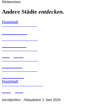
Weiterreisen
Andere Städte
entdecken.
Hauptstadt
BERLIN · DEUTSCHLAND
🏛️
Berlin
BAYERN · DEUTSCHLAND
München
BAYERN · DEUTSCHLAND
Augsburg
BAYERN · DEUTSCHLAND
Nürnberg
BAYERN · DEUTSCHLAND
Würzburg
Hauptstadt
VORARLBERG · ÖSTERREICH
Bregenz
travelperfect
· Aktualisiert 3. Juni 2026