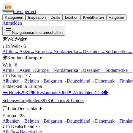
travel
perfect
Kategorien
Inspiration
Deals
Lexikon
Kreditkarten
Ratgeber
Anmelden
Navigationsmenü umschalten
🌍
Welt
Welt
▾
↓ In
Welt
·
6
Afrika
→
Asien
→
Europa
→
Nordamerika
→
Ozeanien
→
Südamerika
→
🌍
Kontinent
Europa
▾
Welt
·
6
Afrika
→
Asien
→
Europa
→
Nordamerika
→
Ozeanien
→
Südamerika
→
↓ In
Europa
·
7
Albanien
→
Belgien
→
Bulgarien
→
Deutschland
→
Dänemark
→
Finnla
Entdecken in
Europa
🛏
Hotels
2931
🍽
Restaurants
3066
⚑
Aktivitäten
2153
◆
Sehenswürdigkeiten
3873
★
Trips & Guides
🏳
Land
Deutschland
▾
Europa
·
28
Albanien
→
Belgien
→
Bulgarien
→
Deutschland
→
Dänemark
→
Finnla
↓ In
Deutschland
·
7
Allgäu
→
Bayerischer