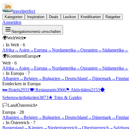
travel
perfect
Kategorien
Inspiration
Deals
Lexikon
Kreditkarten
Ratgeber
Anmelden
Navigationsmenü umschalten
🌍
Welt
Welt
▾
↓ In
Welt
·
6
Afrika
→
Asien
→
Europa
→
Nordamerika
→
Ozeanien
→
Südamerika
→
🌍
Kontinent
Europa
▾
Welt
·
6
Afrika
→
Asien
→
Europa
→
Nordamerika
→
Ozeanien
→
Südamerika
→
↓ In
Europa
·
7
Albanien
→
Belgien
→
Bulgarien
→
Deutschland
→
Dänemark
→
Finnla
Entdecken in
Europa
🛏
Hotels
2931
🍽
Restaurants
3066
⚑
Aktivitäten
2153
◆
Sehenswürdigkeiten
3873
★
Trips & Guides
🏳
Land
Österreich
▾
Europa
·
28
Albanien
→
Belgien
→
Bulgarien
→
Deutschland
→
Dänemark
→
Finnla
↓ In
Österreich
·
7
Burgenland
→
Kärnten
→
Niederösterreich
→
Oberösterreich
→
Salzbur