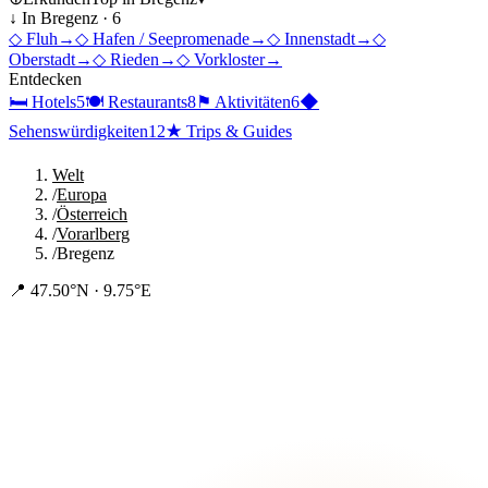
↓ In
Bregenz
·
6
◇
Fluh
→
◇
Hafen / Seepromenade
→
◇
Innenstadt
→
◇
Oberstadt
→
◇
Rieden
→
◇
Vorkloster
→
Entdecken
🛏
Hotels
5
🍽
Restaurants
8
⚑
Aktivitäten
6
◆
Sehenswürdigkeiten
12
★
Trips & Guides
Welt
/
Europa
/
Österreich
/
Vorarlberg
/
Bregenz
📍
47.50°N · 9.75°E