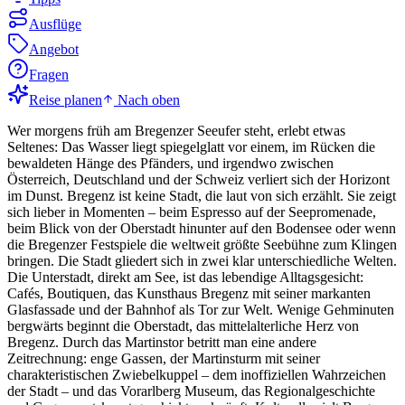
Ausflüge
Angebot
Fragen
Reise planen
Nach oben
Wer morgens früh am Bregenzer Seeufer steht, erlebt etwas
Seltenes: Das Wasser liegt spiegelglatt vor einem, im Rücken die
bewaldeten Hänge des Pfänders, und irgendwo zwischen
Österreich, Deutschland und der Schweiz verliert sich der Horizont
im Dunst. Bregenz ist keine Stadt, die laut von sich erzählt. Sie zeigt
sich lieber in Momenten – beim Espresso auf der Seepromenade,
beim Blick von der Oberstadt hinunter auf den Bodensee oder wenn
die Bregenzer Festspiele die weltweit größte Seebühne zum Klingen
bringen. Die Stadt gliedert sich in zwei klar unterschiedliche Welten.
Die Unterstadt, direkt am See, ist das lebendige Alltagsgesicht:
Cafés, Boutiquen, das Kunsthaus Bregenz mit seiner markanten
Glasfassade und der Bahnhof als Tor zur Welt. Wenige Gehminuten
bergwärts beginnt die Oberstadt, das mittelalterliche Herz von
Bregenz. Durch das Martinstor betritt man eine andere
Zeitrechnung: enge Gassen, der Martinsturm mit seiner
charakteristischen Zwiebelkuppel – dem inoffiziellen Wahrzeichen
der Stadt – und das Vorarlberg Museum, das Regionalgeschichte