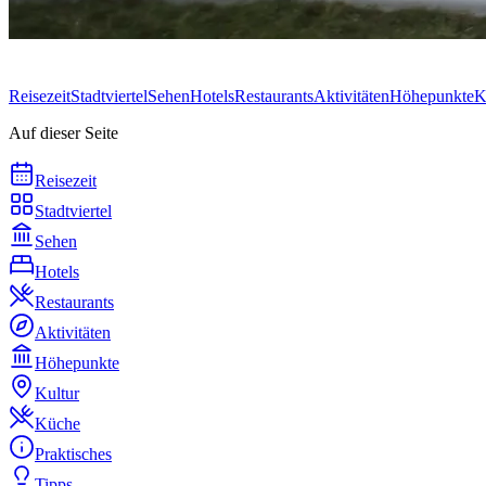
Reisezeit
Stadtviertel
Sehen
Hotels
Restaurants
Aktivitäten
Höhepunkte
K
Auf dieser Seite
Reisezeit
Stadtviertel
Sehen
Hotels
Restaurants
Aktivitäten
Höhepunkte
Kultur
Küche
Praktisches
Tipps