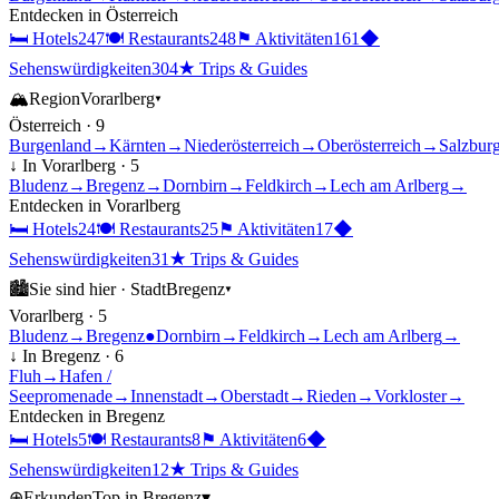
Entdecken in
Österreich
🛏
Hotels
247
🍽
Restaurants
248
⚑
Aktivitäten
161
◆
Sehenswürdigkeiten
304
★
Trips & Guides
🏔
Region
Vorarlberg
▾
Österreich
·
9
Burgenland
→
Kärnten
→
Niederösterreich
→
Oberösterreich
→
Salzbur
↓ In
Vorarlberg
·
5
Bludenz
→
Bregenz
→
Dornbirn
→
Feldkirch
→
Lech am Arlberg
→
Entdecken in
Vorarlberg
🛏
Hotels
24
🍽
Restaurants
25
⚑
Aktivitäten
17
◆
Sehenswürdigkeiten
31
★
Trips & Guides
🏙
Sie sind hier ·
Stadt
Bregenz
▾
Vorarlberg
·
5
Bludenz
→
Bregenz
●
Dornbirn
→
Feldkirch
→
Lech am Arlberg
→
↓ In
Bregenz
·
6
Fluh
→
Hafen /
Seepromenade
→
Innenstadt
→
Oberstadt
→
Rieden
→
Vorkloster
→
Entdecken in
Bregenz
🛏
Hotels
5
🍽
Restaurants
8
⚑
Aktivitäten
6
◆
Sehenswürdigkeiten
12
★
Trips & Guides
⊕
Erkunden
Top in
Bregenz
▾