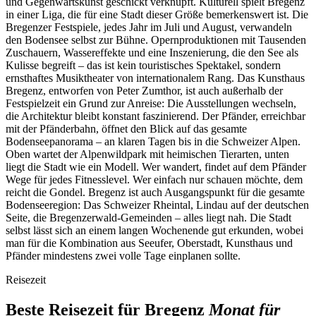
und Gegenwartskunst geschickt verknüpft. Kulturell spielt Bregenz
in einer Liga, die für eine Stadt dieser Größe bemerkenswert ist. Die
Bregenzer Festspiele, jedes Jahr im Juli und August, verwandeln
den Bodensee selbst zur Bühne. Opernproduktionen mit Tausenden
Zuschauern, Wassereffekte und eine Inszenierung, die den See als
Kulisse begreift – das ist kein touristisches Spektakel, sondern
ernsthaftes Musiktheater von internationalem Rang. Das Kunsthaus
Bregenz, entworfen von Peter Zumthor, ist auch außerhalb der
Festspielzeit ein Grund zur Anreise: Die Ausstellungen wechseln,
die Architektur bleibt konstant faszinierend. Der Pfänder, erreichbar
mit der Pfänderbahn, öffnet den Blick auf das gesamte
Bodenseepanorama – an klaren Tagen bis in die Schweizer Alpen.
Oben wartet der Alpenwildpark mit heimischen Tierarten, unten
liegt die Stadt wie ein Modell. Wer wandert, findet auf dem Pfänder
Wege für jedes Fitnesslevel. Wer einfach nur schauen möchte, dem
reicht die Gondel. Bregenz ist auch Ausgangspunkt für die gesamte
Bodenseeregion: Das Schweizer Rheintal, Lindau auf der deutschen
Seite, die Bregenzerwald-Gemeinden – alles liegt nah. Die Stadt
selbst lässt sich an einem langen Wochenende gut erkunden, wobei
man für die Kombination aus Seeufer, Oberstadt, Kunsthaus und
Pfänder mindestens zwei volle Tage einplanen sollte.
Reisezeit
Beste Reisezeit für Bregenz
Monat für