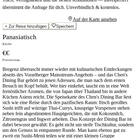
übernimmt die Anfrage für dich.
Unverbindlich & kostenlos.
Persönliches Angebot anfragen
Auf der Karte ansehen
+
Zur Reise hinzufügen
Speichern
Panasiatisch
Küche
€€
Preisniveau
Bregenz überrascht immer wieder mit kulinarischen Entdeckungen
abseits des Vorarlberger Mainstream-Angebots – und das Chen's
Dining Bar gehört zu jenen Adressen, die man nach dem ersten
Besuch im Kopf behält. Wer hier einkehrt, taucht ein in eine Welt
fernöstlicher Aromen, die von Japan über Thailand bis in andere
Küchen Asiens reicht. Die Speisekarte des Chen's Dining Bar liest
sich wie eine Reise durch den pazifischen Raum: frisch gerolltes
Sushi trifft auf würzige Thai-Currys, knusprige Vorspeisen stehen
neben fein abgestimmten Hauptgerichten, die mit Kokosmilch,
Zitronengras und Ingwer arbeiten. Das Konzept der Dining Bar ist
dabei bewusst gewählt: Es geht nicht um steife Tischkultur, sondern
um den Genuss in entspannter Runde. Man kann ebenso gut zu
zweit ein Sushi-Menü teilen wie mit einer kleinen Gruppe