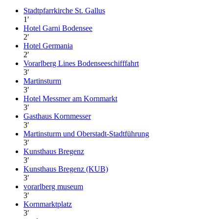
Stadtpfarrkirche St. Gallus
1
′
Hotel Garni Bodensee
2
′
Hotel Germania
2
′
Vorarlberg Lines Bodenseeschifffahrt
3
′
Martinsturm
3
′
Hotel Messmer am Kornmarkt
3
′
Gasthaus Kornmesser
3
′
Martinsturm und Oberstadt-Stadtführung
3
′
Kunsthaus Bregenz
3
′
Kunsthaus Bregenz (KUB)
3
′
vorarlberg museum
3
′
Kornmarktplatz
3
′