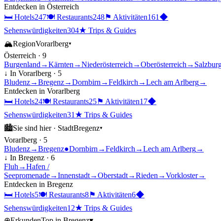
Entdecken in
Österreich
🛏
Hotels
247
🍽
Restaurants
248
⚑
Aktivitäten
161
◆
Sehenswürdigkeiten
304
★
Trips & Guides
🏔
Region
Vorarlberg
▾
Österreich
·
9
Burgenland
→
Kärnten
→
Niederösterreich
→
Oberösterreich
→
Salzbur
↓ In
Vorarlberg
·
5
Bludenz
→
Bregenz
→
Dornbirn
→
Feldkirch
→
Lech am Arlberg
→
Entdecken in
Vorarlberg
🛏
Hotels
24
🍽
Restaurants
25
⚑
Aktivitäten
17
◆
Sehenswürdigkeiten
31
★
Trips & Guides
🏙
Sie sind hier ·
Stadt
Bregenz
▾
Vorarlberg
·
5
Bludenz
→
Bregenz
●
Dornbirn
→
Feldkirch
→
Lech am Arlberg
→
↓ In
Bregenz
·
6
Fluh
→
Hafen /
Seepromenade
→
Innenstadt
→
Oberstadt
→
Rieden
→
Vorkloster
→
Entdecken in
Bregenz
🛏
Hotels
5
🍽
Restaurants
8
⚑
Aktivitäten
6
◆
Sehenswürdigkeiten
12
★
Trips & Guides
⊕
Erkunden
Top in
Bregenz
▾