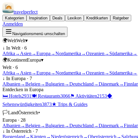
travel
perfect
Kategorien
Inspiration
Deals
Lexikon
Kreditkarten
Ratgeber
Anmelden
Navigationsmenü umschalten
🌍
Welt
Welt
▾
↓ In
Welt
·
6
Afrika
→
Asien
→
Europa
→
Nordamerika
→
Ozeanien
→
Südamerika
→
🌍
Kontinent
Europa
▾
Welt
·
6
Afrika
→
Asien
→
Europa
→
Nordamerika
→
Ozeanien
→
Südamerika
→
↓ In
Europa
·
7
Albanien
→
Belgien
→
Bulgarien
→
Deutschland
→
Dänemark
→
Finnla
Entdecken in
Europa
🛏
Hotels
2931
🍽
Restaurants
3066
⚑
Aktivitäten
2153
◆
Sehenswürdigkeiten
3873
★
Trips & Guides
🏳
Land
Österreich
▾
Europa
·
28
Albanien
→
Belgien
→
Bulgarien
→
Deutschland
→
Dänemark
→
Finnla
↓ In
Österreich
·
7
Burgenland
→
Kärnten
→
Niederösterreich
→
Oberösterreich
→
Salzbur