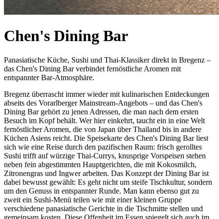
Chen's Dining Bar
Panasiatische Küche, Sushi und Thai-Klassiker direkt in Bregenz –
das Chen's Dining Bar verbindet fernöstliche Aromen mit
entspannter Bar-Atmosphäre.
Bregenz überrascht immer wieder mit kulinarischen Entdeckungen
abseits des Vorarlberger Mainstream-Angebots – und das Chen's
Dining Bar gehört zu jenen Adressen, die man nach dem ersten
Besuch im Kopf behält. Wer hier einkehrt, taucht ein in eine Welt
fernöstlicher Aromen, die von Japan über Thailand bis in andere
Küchen Asiens reicht. Die Speisekarte des Chen's Dining Bar liest
sich wie eine Reise durch den pazifischen Raum: frisch gerolltes
Sushi trifft auf würzige Thai-Currys, knusprige Vorspeisen stehen
neben fein abgestimmten Hauptgerichten, die mit Kokosmilch,
Zitronengras und Ingwer arbeiten. Das Konzept der Dining Bar ist
dabei bewusst gewählt: Es geht nicht um steife Tischkultur, sondern
um den Genuss in entspannter Runde. Man kann ebenso gut zu
zweit ein Sushi-Menü teilen wie mit einer kleinen Gruppe
verschiedene panasiatische Gerichte in die Tischmitte stellen und
gemeinsam kosten. Diese Offenheit im Essen spiegelt sich auch im