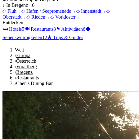
↓ In
Bregenz
·
6
◇
Fluh
→
◇
Hafen / Seepromenade
→
◇
Innenstadt
→
◇
Oberstadt
→
◇
Rieden
→
◇
Vorkloster
→
Entdecken
🛏
Hotels
5
🍽
Restaurants
8
⚑
Aktivitäten
6
◆
Sehenswürdigkeiten
12
★
Trips & Guides
Welt
/
Europa
/
Österreich
/
Vorarlberg
/
Bregenz
/
Restaurants
/
Chen's Dining Bar