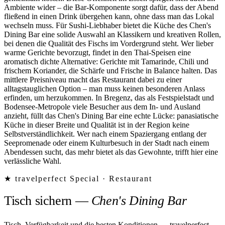
Ambiente wider – die Bar-Komponente sorgt dafür, dass der Abend
fließend in einen Drink übergehen kann, ohne dass man das Lokal
wechseln muss. Für Sushi-Liebhaber bietet die Küche des Chen's
Dining Bar eine solide Auswahl an Klassikern und kreativen Rollen,
bei denen die Qualität des Fischs im Vordergrund steht. Wer lieber
warme Gerichte bevorzugt, findet in den Thai-Speisen eine
aromatisch dichte Alternative: Gerichte mit Tamarinde, Chili und
frischem Koriander, die Schärfe und Frische in Balance halten. Das
mittlere Preisniveau macht das Restaurant dabei zu einer
alltagstauglichen Option – man muss keinen besonderen Anlass
erfinden, um herzukommen. In Bregenz, das als Festspielstadt und
Bodensee-Metropole viele Besucher aus dem In- und Ausland
anzieht, füllt das Chen's Dining Bar eine echte Lücke: panasiatische
Küche in dieser Breite und Qualität ist in der Region keine
Selbstverständlichkeit. Wer nach einem Spaziergang entlang der
Seepromenade oder einem Kulturbesuch in der Stadt nach einem
Abendessen sucht, das mehr bietet als das Gewohnte, trifft hier eine
verlässliche Wahl.
★ travelperfect Special ·
Restaurant
Tisch sichern
—
Chen's Dining Bar
Tisch, Verfügbarkeit und die besten Konditionen — travelperfect