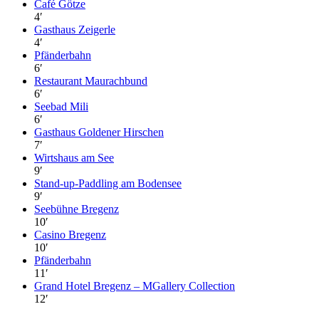
Café Götze
4
′
Gasthaus Zeigerle
4
′
Pfänderbahn
6
′
Restaurant Maurachbund
6
′
Seebad Mili
6
′
Gasthaus Goldener Hirschen
7
′
Wirtshaus am See
9
′
Stand-up-Paddling am Bodensee
9
′
Seebühne Bregenz
10
′
Casino Bregenz
10
′
Pfänderbahn
11
′
Grand Hotel Bregenz – MGallery Collection
12
′