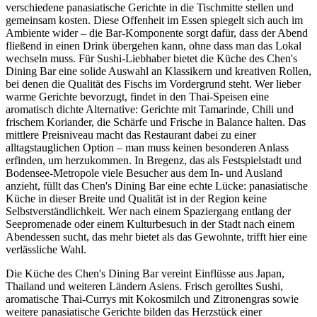
verschiedene panasiatische Gerichte in die Tischmitte stellen und
gemeinsam kosten. Diese Offenheit im Essen spiegelt sich auch im
Ambiente wider – die Bar-Komponente sorgt dafür, dass der Abend
fließend in einen Drink übergehen kann, ohne dass man das Lokal
wechseln muss. Für Sushi-Liebhaber bietet die Küche des Chen's
Dining Bar eine solide Auswahl an Klassikern und kreativen Rollen,
bei denen die Qualität des Fischs im Vordergrund steht. Wer lieber
warme Gerichte bevorzugt, findet in den Thai-Speisen eine
aromatisch dichte Alternative: Gerichte mit Tamarinde, Chili und
frischem Koriander, die Schärfe und Frische in Balance halten. Das
mittlere Preisniveau macht das Restaurant dabei zu einer
alltagstauglichen Option – man muss keinen besonderen Anlass
erfinden, um herzukommen. In Bregenz, das als Festspielstadt und
Bodensee-Metropole viele Besucher aus dem In- und Ausland
anzieht, füllt das Chen's Dining Bar eine echte Lücke: panasiatische
Küche in dieser Breite und Qualität ist in der Region keine
Selbstverständlichkeit. Wer nach einem Spaziergang entlang der
Seepromenade oder einem Kulturbesuch in der Stadt nach einem
Abendessen sucht, das mehr bietet als das Gewohnte, trifft hier eine
verlässliche Wahl.
Die Küche des Chen's Dining Bar vereint Einflüsse aus Japan,
Thailand und weiteren Ländern Asiens. Frisch gerolltes Sushi,
aromatische Thai-Currys mit Kokosmilch und Zitronengras sowie
weitere panasiatische Gerichte bilden das Herzstück einer