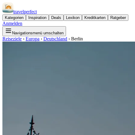
travel
perfect
Kategorien
Inspiration
Deals
Lexikon
Kreditkarten
Ratgeber
Anmelden
Navigationsmenü umschalten
Reiseziele
›
Europa
›
Deutschland
›
Berlin