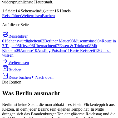
widersprüchlichste Hauptstadt.
1
Städte
14
Sehenswürdigkeiten
16
Hotels
Reiseführer
Weiterreisen
Buchen
Auf dieser Seite
Reiseführer
01
Sehenswürdigkeiten
02
Berliner Mauer
03
Museumsinsel
04
Route in
3 Tagen
05
Kieze
06
Übernachten
07
Essen & Trinken
08
Mit
Kindern
09
Anreise
10
Ausflug Potsdam
11
Beste Reisezeit
12
Gut zu
wissen
Weiterreisen
Buchen
Reise buchen
Nach oben
Die Region
Was
Berlin
ausmacht
Berlin ist keine Stadt, die man abhakt – es ist ein Flickenteppich aus
Kiezen, in dem jeder Bezirk sein eigenes Tempo hat. In Mitte
drängen sich das Brandenburger Tor, der gläserne Reichstag und die