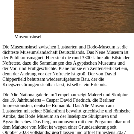
Museumsinsel
Die Museumsinsel zwischen Lustgarten und Bode-Museum ist die
dichteste Museumslandschaft Deutschlands. Das Neue Museum ist
der Publikumsmagnet: Hier steht die rund 3300 Jahre alte Büste der
Nofretete, dazu die Sammlungen des Ägyptischen Museums und
der Vor- und Frühgeschichte. Plane für sie ein Zeitfensterticket ein,
denn der Andrang vor der Nofretete ist groß. Der von David
Chipperfield behutsam wiederaufgebaute Bau, der die
Kriegszerstörungen sichtbar lässt, ist selbst ein Erlebnis.
Die Alte Nationalgalerie im Tempelbau zeigt Malerei und Skulptur
des 19. Jahrhunderts – Caspar David Friedrich, die Berliner
Impressionisten, deutsche Romantik. Das Alte Museum am
Lustgarten mit seiner Säulenfront bewahrt griechische und römische
Antike, das Bode-Museum an der Inselspitze Skulpturen und
Byzantinisches. Das Pergamonmuseum mit dem Pergamonaltar und
dem Markttor von Milet ist wegen einer Grundsanierung seit
Oktober 2023 vollständig geschlossen und öffnet frühestens 2027