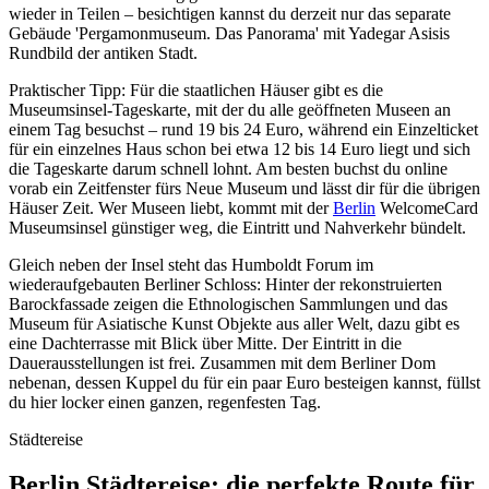
wieder in Teilen – besichtigen kannst du derzeit nur das separate
Gebäude 'Pergamonmuseum. Das Panorama' mit Yadegar Asisis
Rundbild der antiken Stadt.
Praktischer Tipp: Für die staatlichen Häuser gibt es die
Museumsinsel-Tageskarte, mit der du alle geöffneten Museen an
einem Tag besuchst – rund 19 bis 24 Euro, während ein Einzelticket
für ein einzelnes Haus schon bei etwa 12 bis 14 Euro liegt und sich
die Tageskarte darum schnell lohnt. Am besten buchst du online
vorab ein Zeitfenster fürs Neue Museum und lässt dir für die übrigen
Häuser Zeit. Wer Museen liebt, kommt mit der
Berlin
WelcomeCard
Museumsinsel günstiger weg, die Eintritt und Nahverkehr bündelt.
Gleich neben der Insel steht das Humboldt Forum im
wiederaufgebauten Berliner Schloss: Hinter der rekonstruierten
Barockfassade zeigen die Ethnologischen Sammlungen und das
Museum für Asiatische Kunst Objekte aus aller Welt, dazu gibt es
eine Dachterrasse mit Blick über Mitte. Der Eintritt in die
Dauerausstellungen ist frei. Zusammen mit dem Berliner Dom
nebenan, dessen Kuppel du für ein paar Euro besteigen kannst, füllst
du hier locker einen ganzen, regenfesten Tag.
Städtereise
Berlin Städtereise: die perfekte Route für