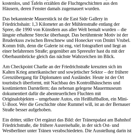
kostenlos, und Tafeln erzählen die Fluchtgeschichten aus den
Häusern, deren Fenster damals zugemauert wurden.
Das bekannteste Mauerstück ist die East Side Gallery in
Friedrichshain: 1,3 Kilometer an der Mühlenstraße entlang der
Spree, die 1990 von Künstlern aus aller Welt bemalt wurden – die
längste erhaltene Strecke überhaupt. Das berühmteste Motiv ist der
Bruderkuss zwischen Breschnew und Honecker von Dmitri Vrubel.
Komm früh, denn die Galerie ist eng, viel fotografiert und liegt an
einer befahrenen Straße; gegenüber am Spreeufer hast du mit der
Oberbaumbrücke gleich das nächste Wahrzeichen im Blick.
Am Checkpoint Charlie an der Friedrichstraße kreuzten sich im
Kalten Krieg amerikanischer und sowjetischer Sektor – der frühere
Grenzübergang für Diplomaten und Ausländer. Heute ist der Ort
touristisch überformt, mit Nachbau des Kontrollhäuschens und
kostümierten Darstellern; das nebenan gelegene Mauermuseum
dokumentiert dafür die abenteuerlichen Fluchten mit
Originalobjekten – umgebaute Autos, ein Heißluftballon, ein Mini-
U-Boot. Wer die Geschichte ohne Rummel will, ist an der Bernauer
Straße besser aufgehoben.
Ein dritter, stiller Ort ergänzt das Bild: der Tränenpalast am Bahnhof
Friedrichstraße, die frühere Ausreisehalle, in der sich Ost- und
Westberliner unter Tränen verabschiedeten. Die Ausstellung darin ist