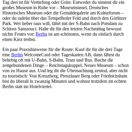
Tag drei ist für Vertiefung oder Grün: Entweder du nimmst dir ein
großes Museum in Ruhe vor – Museumsinsel, Deutsches
Historisches Museum oder die Gemäldegalerie am Kulturforum –
oder du radelst über das Tempelhofer Feld und durch den Görlitzer
Park. Wer lieber raus will, fährt mit der S-Bahn nach Potsdam zu
Schloss Sanssouci. Halte dir für den letzten Nachmittag bewusst
nichts Festes vor;
Berlin
ist am schönsten, wenn du einfach durch
einen Kiez treibst.
Ein paar Praxishinweise für die Route: Kauf dir für die drei Tage
eine
Berlin
WelcomeCard oder Tageskarten AB, dann fährst du
beliebig oft mit U-Bahn, S-Bahn, Tram und Bus. Buche die
zeitgebundenen Dinge – Reichstagskuppel, Neues Museum – schon
von zu Hause aus. Und leg dir die Übernachtung zentral, aber nicht
zu touristisch: Von Kreuzberg, Prenzlauer Berg oder Friedrichshain
bist du überall in zwanzig Minuten und wohnst trotzdem im echten
Berlin statt im Hotelviertel.