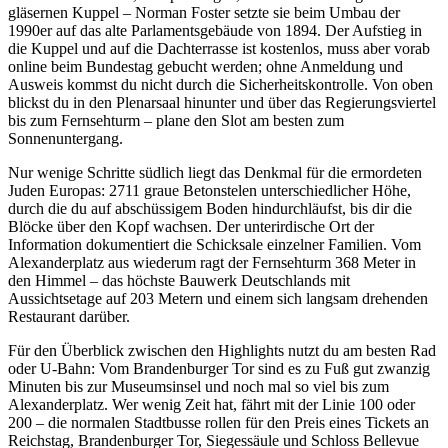
gläsernen Kuppel – Norman Foster setzte sie beim Umbau der
1990er auf das alte Parlamentsgebäude von 1894. Der Aufstieg in
die Kuppel und auf die Dachterrasse ist kostenlos, muss aber vorab
online beim Bundestag gebucht werden; ohne Anmeldung und
Ausweis kommst du nicht durch die Sicherheitskontrolle. Von oben
blickst du in den Plenarsaal hinunter und über das Regierungsviertel
bis zum Fernsehturm – plane den Slot am besten zum
Sonnenuntergang.
Nur wenige Schritte südlich liegt das Denkmal für die ermordeten
Juden Europas: 2711 graue Betonstelen unterschiedlicher Höhe,
durch die du auf abschüssigem Boden hindurchläufst, bis dir die
Blöcke über den Kopf wachsen. Der unterirdische Ort der
Information dokumentiert die Schicksale einzelner Familien. Vom
Alexanderplatz aus wiederum ragt der Fernsehturm 368 Meter in
den Himmel – das höchste Bauwerk Deutschlands mit
Aussichtsetage auf 203 Metern und einem sich langsam drehenden
Restaurant darüber.
Für den Überblick zwischen den Highlights nutzt du am besten Rad
oder U-Bahn: Vom Brandenburger Tor sind es zu Fuß gut zwanzig
Minuten bis zur Museumsinsel und noch mal so viel bis zum
Alexanderplatz. Wer wenig Zeit hat, fährt mit der Linie 100 oder
200 – die normalen Stadtbusse rollen für den Preis eines Tickets an
Reichstag, Brandenburger Tor, Siegessäule und Schloss Bellevue