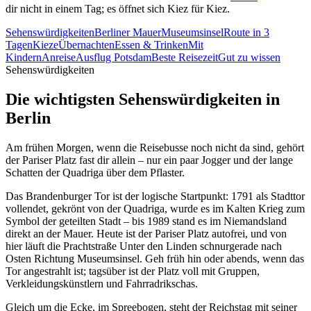
dir nicht in einem Tag; es öffnet sich Kiez für Kiez.
Sehenswürdigkeiten
Berliner Mauer
Museumsinsel
Route in 3
Tagen
Kieze
Übernachten
Essen & Trinken
Mit
Kindern
Anreise
Ausflug Potsdam
Beste Reisezeit
Gut zu wissen
Sehenswürdigkeiten
Die wichtigsten Sehenswürdigkeiten in
Berlin
Am frühen Morgen, wenn die Reisebusse noch nicht da sind, gehört
der Pariser Platz fast dir allein – nur ein paar Jogger und der lange
Schatten der Quadriga über dem Pflaster.
Das Brandenburger Tor ist der logische Startpunkt: 1791 als Stadttor
vollendet, gekrönt von der Quadriga, wurde es im Kalten Krieg zum
Symbol der geteilten Stadt – bis 1989 stand es im Niemandsland
direkt an der Mauer. Heute ist der Pariser Platz autofrei, und von
hier läuft die Prachtstraße Unter den Linden schnurgerade nach
Osten Richtung Museumsinsel. Geh früh hin oder abends, wenn das
Tor angestrahlt ist; tagsüber ist der Platz voll mit Gruppen,
Verkleidungskünstlern und Fahrradrikschas.
Gleich um die Ecke, im Spreebogen, steht der Reichstag mit seiner