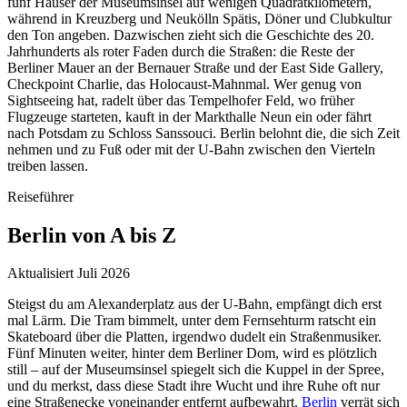
fünf Häuser der Museumsinsel auf wenigen Quadratkilometern,
während in Kreuzberg und Neukölln Spätis, Döner und Clubkultur
den Ton angeben. Dazwischen zieht sich die Geschichte des 20.
Jahrhunderts als roter Faden durch die Straßen: die Reste der
Berliner Mauer an der Bernauer Straße und der East Side Gallery,
Checkpoint Charlie, das Holocaust-Mahnmal. Wer genug von
Sightseeing hat, radelt über das Tempelhofer Feld, wo früher
Flugzeuge starteten, kauft in der Markthalle Neun ein oder fährt
nach Potsdam zu Schloss Sanssouci. Berlin belohnt die, die sich Zeit
nehmen und zu Fuß oder mit der U-Bahn zwischen den Vierteln
treiben lassen.
Reiseführer
Berlin
von A bis Z
Aktualisiert Juli 2026
Steigst du am Alexanderplatz aus der U-Bahn, empfängt dich erst
mal Lärm. Die Tram bimmelt, unter dem Fernsehturm ratscht ein
Skateboard über die Platten, irgendwo dudelt ein Straßenmusiker.
Fünf Minuten weiter, hinter dem Berliner Dom, wird es plötzlich
still – auf der Museumsinsel spiegelt sich die Kuppel in der Spree,
und du merkst, dass diese Stadt ihre Wucht und ihre Ruhe oft nur
eine Straßenecke voneinander entfernt aufbewahrt.
Berlin
verrät sich