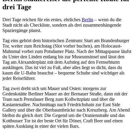
drei Tage
Drei Tage reichen für ein erstes, ehrliches
Berlin
– wenn du die
Stadt nicht als Checkliste, sondern als drei zusammenhängende
Spaziergänge planst.
Tag eins gehört dem historischen Zentrum: Start am Brandenburger
Tor, weiter zum Reichstag (Slot vorher buchen), am Holocaust-
Mahnmal vorbei zum Potsdamer Platz. Nach der Mittagspause läufst
du Unter den Linden entlang bis zur Museumsinsel und lässt den
Tag am Alexanderplatz mit dem Aufstieg auf den Fernsehturm
ausklingen. Das ist viel zu Fuß, aber alles liegt so dicht, dass du
kaum die U-Bahn brauchst – bequeme Schuhe sind wichtiger als
jeder Reiseführer.
Tag zwei dreht sich um Mauer und Osten: morgens zur
Gedenkstätte Berliner Mauer an der Bernauer Straße, dann mit der
Tram nach Prenzlauer Berg zum Kollwitzplatz und über die
Kastanienallee. Nachmittags nach Friedrichshain zur East Side
Gallery und über die Oberbaumbrücke nach Kreuzberg. Am Abend
bleibst du gleich dort: Die Gegend um die Oranienstraße und das
Kottbusser Tor ist der beste Ort für Döner, Craft Beer und einen
späten Ausklang in einer der vielen Bars.