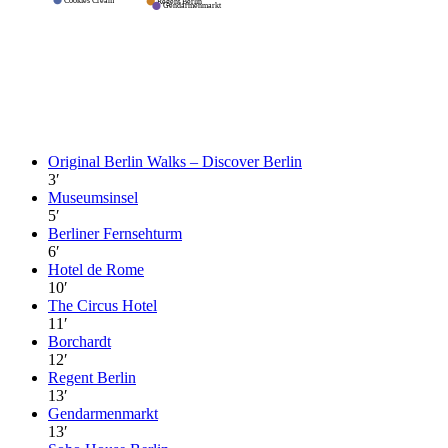
Cookies Cream
Regent Berlin
Gendarmenmarkt
Original Berlin Walks – Discover Berlin
3
′
Museumsinsel
5
′
Berliner Fernsehturm
6
′
Hotel de Rome
10
′
The Circus Hotel
11
′
Borchardt
12
′
Regent Berlin
13
′
Gendarmenmarkt
13
′