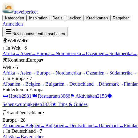
travel
perfect
Kategorien
Inspiration
Deals
Lexikon
Kreditkarten
Ratgeber
Anmelden
Navigationsmenü umschalten
🌍
Welt
Welt
▾
↓ In
Welt
·
6
Afrika
→
Asien
→
Europa
→
Nordamerika
→
Ozeanien
→
Südamerika
→
🌍
Kontinent
Europa
▾
Welt
·
6
Afrika
→
Asien
→
Europa
→
Nordamerika
→
Ozeanien
→
Südamerika
→
↓ In
Europa
·
7
Albanien
→
Belgien
→
Bulgarien
→
Deutschland
→
Dänemark
→
Finnla
Entdecken in
Europa
🛏
Hotels
2931
🍽
Restaurants
3066
⚑
Aktivitäten
2153
◆
Sehenswürdigkeiten
3873
★
Trips & Guides
🏳
Land
Deutschland
▾
Europa
·
28
Albanien
→
Belgien
→
Bulgarien
→
Deutschland
→
Dänemark
→
Finnla
↓ In
Deutschland
·
7
Allgäu
→
Bayerischer