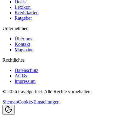
Deals
Lexikon
Kreditkarten
Ratgeber
Unternehmen
Über uns
Kontakt
Magazine
Rechtliches
Datenschutz
AGBs
Impressum
©
2026
travelperfect. Alle Rechte vorbehalten.
Sitemap
Cookie-Einstellungen