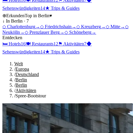
🛏
Hotels
16
🍽
Restaurants
12
⚑
Aktivitäten
7
◆
Sehenswürdigkeiten
14
★
Trips & Guides
⊕
Erkunden
Top in
Berlin
▾
↓ In
Berlin
·
7
◇
Charlottenburg
→
◇
Friedrichshain
→
◇
Kreuzberg
→
◇
Mitte
→
◇
Neukölln
→
◇
Prenzlauer Berg
→
◇
Schöneberg
→
Entdecken
🛏
Hotels
16
🍽
Restaurants
12
⚑
Aktivitäten
7
◆
Sehenswürdigkeiten
14
★
Trips & Guides
Welt
/
Europa
/
Deutschland
/
Berlin
/
Berlin
/
Aktivitäten
/
Spree-Bootstour