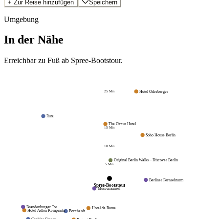
+
Zur Reise hinzufügen
Speichern
Umgebung
In der Nähe
Erreichbar zu Fuß ab
Spree-Bootstour
.
25
Min
Hotel Oderberger
Rutz
The Circus Hotel
15
Min
Soho House Berlin
10
Min
Original Berlin Walks – Discover Berlin
5
Min
Berliner Fernsehturm
Spree-Bootstour
Museumsinsel
Brandenburger Tor
Hotel de Rome
Hotel Adlon Kempinski
Borchardt