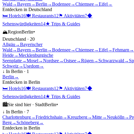
Wald
→
Bayern
→
Berlin
→
Bodensee
→
Chiemsee
→
Eifel
→
Entdecken in
Deutschland
🛏
Hotels
16
🍽
Restaurants
12
⚑
Aktivitäten
7
◆
Sehenswürdigkeiten
14
★
Trips & Guides
🏔
Region
Berlin
▾
Deutschland
·
20
Allgäu
→
Bayerischer
Wald
→
Bayern
→
Berlin
→
Bodensee
→
Chiemsee
→
Eifel
→
Fehmarn
→
Heide
→
Mecklenburgische
Seenplatte
→
Mosel
→
Nordsee
→
Ostsee
→
Rügen
→
Schwarzwald
→
Sp
Schweiz
→
Usedom
→
↓ In
Berlin
·
1
Berlin
→
Entdecken in
Berlin
🛏
Hotels
16
🍽
Restaurants
12
⚑
Aktivitäten
7
◆
Sehenswürdigkeiten
14
★
Trips & Guides
🏙
Sie sind hier ·
Stadt
Berlin
▾
↓ In
Berlin
·
7
Charlottenburg
→
Friedrichshain
→
Kreuzberg
→
Mitte
→
Neukölln
→
Pr
Berg
→
Schöneberg
→
Entdecken in
Berlin