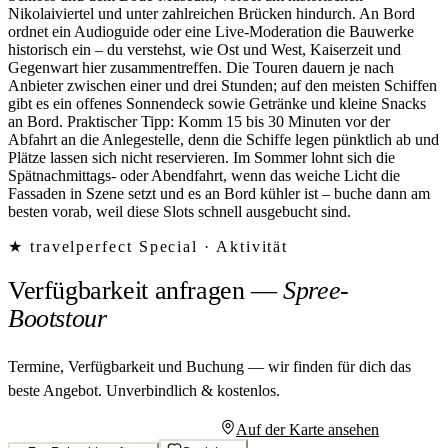
Nikolaiviertel und unter zahlreichen Brücken hindurch. An Bord
ordnet ein Audioguide oder eine Live-Moderation die Bauwerke
historisch ein – du verstehst, wie Ost und West, Kaiserzeit und
Gegenwart hier zusammentreffen. Die Touren dauern je nach
Anbieter zwischen einer und drei Stunden; auf den meisten Schiffen
gibt es ein offenes Sonnendeck sowie Getränke und kleine Snacks
an Bord. Praktischer Tipp: Komm 15 bis 30 Minuten vor der
Abfahrt an die Anlegestelle, denn die Schiffe legen pünktlich ab und
Plätze lassen sich nicht reservieren. Im Sommer lohnt sich die
Spätnachmittags- oder Abendfahrt, wenn das weiche Licht die
Fassaden in Szene setzt und es an Bord kühler ist – buche dann am
besten vorab, weil diese Slots schnell ausgebucht sind.
★ travelperfect Special ·
Aktivität
Verfügbarkeit anfragen
—
Spree-
Bootstour
Termine, Verfügbarkeit und Buchung — wir finden für dich das
beste Angebot.
Unverbindlich & kostenlos.
Persönliches Angebot anfragen
Auf der Karte ansehen