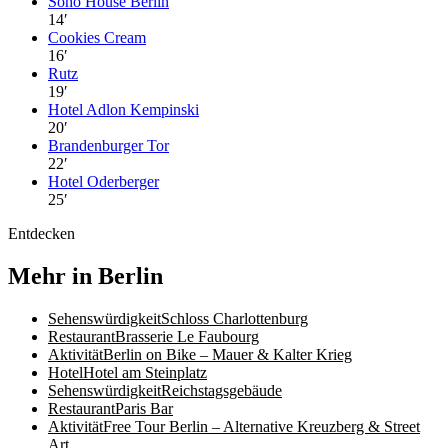
Soho House Berlin
14
′
Cookies Cream
16
′
Rutz
19
′
Hotel Adlon Kempinski
20
′
Brandenburger Tor
22
′
Hotel Oderberger
25
′
Entdecken
Mehr in Berlin
Sehenswürdigkeit
Schloss Charlottenburg
Restaurant
Brasserie Le Faubourg
Aktivität
Berlin on Bike – Mauer & Kalter Krieg
Hotel
Hotel am Steinplatz
Sehenswürdigkeit
Reichstagsgebäude
Restaurant
Paris Bar
Aktivität
Free Tour Berlin – Alternative Kreuzberg & Street
Art