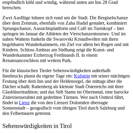
empfindlich kühl und windig, während unten am Inn 28 Grad
herrschen.
Zwei Ausflüge lohnen sich rund um die Stadt. Die Bergiselschanze
über dem Zentrum, ebenfalls von Zaha Hadid gestaltet, kombiniert
Sprungschanze, Aussichtsplattform und Café im Turmkopf – hier
springen im Januar die Athleten der Vierschanzentournee. Und im
nahen Wattens funkeln die Swarovski Kristallwelten mit ihren
begehbaren Wunderkammern, ein Ziel vor allem bei Regen und mit
Kindern. Schloss Ambras am Südhang zeigt die Kunst- und
Wunderkammer Erzherzog Ferdinands II. in einem
Renaissanceschloss mit weitem Park.
Für die klassischen Tiroler Sehenswürdigkeiten außerhalb
Innsbrucks planst du eigene Tage ein:
Kufstein
mit seiner mächtigen
Festung über dem Inn und der Heldenorgel, die mittags über die
Dächer schallt; Rattenberg als kleinste Stadt Österreichs mit ihrer
Glasbläsertradition; und das Stift Stams im Oberinntal, eine barocke
Zisterzienserabtei mit gedrehten Türmen. Wer nach Osttirol fährt,
findet in
Lienz
die von den Lienzer Dolomiten überragte
Sonnenstadt – geografisch vom übrigen Tirol durch Salzburg und
den Felbertauern getrennt.
Sehenswürdigkeiten in Tirol