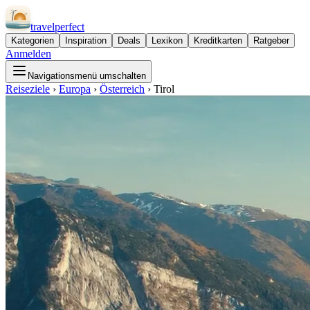
travel
perfect
Kategorien
Inspiration
Deals
Lexikon
Kreditkarten
Ratgeber
Anmelden
Navigationsmenü umschalten
Reiseziele
›
Europa
›
Österreich
›
Tirol