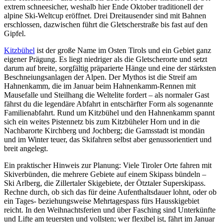
extrem schneesicher, weshalb hier Ende Oktober traditionell der
alpine Ski-Weltcup eröffnet. Drei Dreitausender sind mit Bahnen
erschlossen, dazwischen führt die Gletscherstraße bis fast auf den
Gipfel.
Kitzbühel
ist der große Name im Osten Tirols und ein Gebiet ganz
eigener Prägung. Es liegt niedriger als die Gletscherorte und setzt
darum auf breite, sorgfältig präparierte Hänge und eine der stärksten
Beschneiungsanlagen der Alpen. Der Mythos ist die Streif am
Hahnenkamm, die im Januar beim Hahnenkamm-Rennen mit
Mausefalle und Steilhang die Weltelite fordert – als normaler Gast
fährst du die legendäre Abfahrt in entschärfter Form als sogenannte
Familienabfahrt. Rund um Kitzbühel und den Hahnenkamm spannt
sich ein weites Pistennetz bis zum Kitzbüheler Horn und in die
Nachbarorte Kirchberg und Jochberg; die Gamsstadt ist mondän
und im Winter teuer, das Skifahren selbst aber genussorientiert und
breit angelegt.
Ein praktischer Hinweis zur Planung: Viele Tiroler Orte fahren mit
Skiverbünden, die mehrere Gebiete auf einem Skipass bündeln –
Ski Arlberg, die Zillertaler Skigebiete, der Ötztaler Superskipass.
Rechne durch, ob sich das für deine Aufenthaltsdauer lohnt, oder ob
ein Tages- beziehungsweise Mehrtagespass fürs Hausskigebiet
reicht. In den Weihnachtsferien und über Fasching sind Unterkünfte
und Lifte am teuersten und vollsten; wer flexibel ist, fährt im Januar