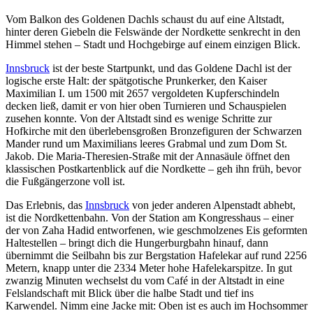
Vom Balkon des Goldenen Dachls schaust du auf eine Altstadt,
hinter deren Giebeln die Felswände der Nordkette senkrecht in den
Himmel stehen – Stadt und Hochgebirge auf einem einzigen Blick.
Innsbruck
ist der beste Startpunkt, und das Goldene Dachl ist der
logische erste Halt: der spätgotische Prunkerker, den Kaiser
Maximilian I. um 1500 mit 2657 vergoldeten Kupferschindeln
decken ließ, damit er von hier oben Turnieren und Schauspielen
zusehen konnte. Von der Altstadt sind es wenige Schritte zur
Hofkirche mit den überlebensgroßen Bronzefiguren der Schwarzen
Mander rund um Maximilians leeres Grabmal und zum Dom St.
Jakob. Die Maria-Theresien-Straße mit der Annasäule öffnet den
klassischen Postkartenblick auf die Nordkette – geh ihn früh, bevor
die Fußgängerzone voll ist.
Das Erlebnis, das
Innsbruck
von jeder anderen Alpenstadt abhebt,
ist die Nordkettenbahn. Von der Station am Kongresshaus – einer
der von Zaha Hadid entworfenen, wie geschmolzenes Eis geformten
Haltestellen – bringt dich die Hungerburgbahn hinauf, dann
übernimmt die Seilbahn bis zur Bergstation Hafelekar auf rund 2256
Metern, knapp unter die 2334 Meter hohe Hafelekarspitze. In gut
zwanzig Minuten wechselst du vom Café in der Altstadt in eine
Felslandschaft mit Blick über die halbe Stadt und tief ins
Karwendel. Nimm eine Jacke mit: Oben ist es auch im Hochsommer