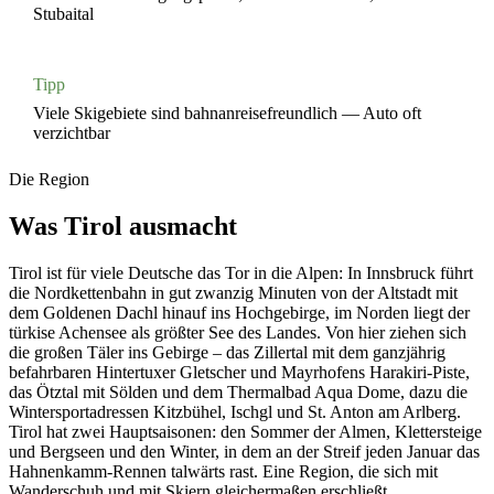
Stubaital
Tipp
Viele Skigebiete sind bahnanreisefreundlich — Auto oft
verzichtbar
Die Region
Was
Tirol
ausmacht
Tirol ist für viele Deutsche das Tor in die Alpen: In Innsbruck führt
die Nordkettenbahn in gut zwanzig Minuten von der Altstadt mit
dem Goldenen Dachl hinauf ins Hochgebirge, im Norden liegt der
türkise Achensee als größter See des Landes. Von hier ziehen sich
die großen Täler ins Gebirge – das Zillertal mit dem ganzjährig
befahrbaren Hintertuxer Gletscher und Mayrhofens Harakiri-Piste,
das Ötztal mit Sölden und dem Thermalbad Aqua Dome, dazu die
Wintersportadressen Kitzbühel, Ischgl und St. Anton am Arlberg.
Tirol hat zwei Hauptsaisonen: den Sommer der Almen, Klettersteige
und Bergseen und den Winter, in dem an der Streif jeden Januar das
Hahnenkamm-Rennen talwärts rast. Eine Region, die sich mit
Wanderschuh und mit Skiern gleichermaßen erschließt.