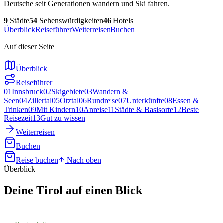
Deutsche seit Generationen wandern und Ski fahren.
9
Städte
54
Sehenswürdigkeiten
46
Hotels
Überblick
Reiseführer
Weiterreisen
Buchen
Auf dieser Seite
Überblick
Reiseführer
01
Innsbruck
02
Skigebiete
03
Wandern &
Seen
04
Zillertal
05
Ötztal
06
Rundreise
07
Unterkünfte
08
Essen &
Trinken
09
Mit Kindern
10
Anreise
11
Städte & Basisorte
12
Beste
Reisezeit
13
Gut zu wissen
Weiterreisen
Buchen
Reise buchen
Nach oben
Überblick
Deine
Tirol
auf einen Blick