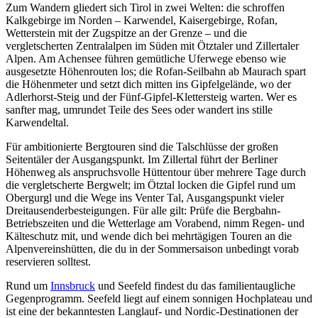
Zum Wandern gliedert sich Tirol in zwei Welten: die schroffen
Kalkgebirge im Norden – Karwendel, Kaisergebirge, Rofan,
Wetterstein mit der Zugspitze an der Grenze – und die
vergletscherten Zentralalpen im Süden mit Ötztaler und Zillertaler
Alpen. Am Achensee führen gemütliche Uferwege ebenso wie
ausgesetzte Höhenrouten los; die Rofan-Seilbahn ab Maurach spart
die Höhenmeter und setzt dich mitten ins Gipfelgelände, wo der
Adlerhorst-Steig und der Fünf-Gipfel-Klettersteig warten. Wer es
sanfter mag, umrundet Teile des Sees oder wandert ins stille
Karwendeltal.
Für ambitionierte Bergtouren sind die Talschlüsse der großen
Seitentäler der Ausgangspunkt. Im Zillertal führt der Berliner
Höhenweg als anspruchsvolle Hüttentour über mehrere Tage durch
die vergletscherte Bergwelt; im Ötztal locken die Gipfel rund um
Obergurgl und die Wege ins Venter Tal, Ausgangspunkt vieler
Dreitausenderbesteigungen. Für alle gilt: Prüfe die Bergbahn-
Betriebszeiten und die Wetterlage am Vorabend, nimm Regen- und
Kälteschutz mit, und wende dich bei mehrtägigen Touren an die
Alpenvereinshütten, die du in der Sommersaison unbedingt vorab
reservieren solltest.
Rund um
Innsbruck
und Seefeld findest du das familientaugliche
Gegenprogramm. Seefeld liegt auf einem sonnigen Hochplateau und
ist eine der bekanntesten Langlauf- und Nordic-Destinationen der