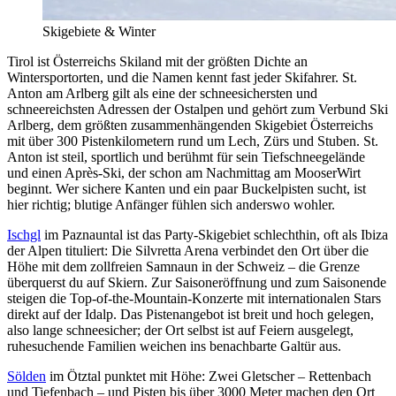
Skigebiete & Winter
Tirol ist Österreichs Skiland mit der größten Dichte an
Wintersportorten, und die Namen kennt fast jeder Skifahrer. St.
Anton am Arlberg gilt als eine der schneesichersten und
schneereichsten Adressen der Ostalpen und gehört zum Verbund Ski
Arlberg, dem größten zusammenhängenden Skigebiet Österreichs
mit über 300 Pistenkilometern rund um Lech, Zürs und Stuben. St.
Anton ist steil, sportlich und berühmt für sein Tiefschneegelände
und einen Après-Ski, der schon am Nachmittag am MooserWirt
beginnt. Wer sichere Kanten und ein paar Buckelpisten sucht, ist
hier richtig; blutige Anfänger fühlen sich anderswo wohler.
Ischgl
im Paznauntal ist das Party-Skigebiet schlechthin, oft als Ibiza
der Alpen tituliert: Die Silvretta Arena verbindet den Ort über die
Höhe mit dem zollfreien Samnaun in der Schweiz – die Grenze
überquerst du auf Skiern. Zur Saisoneröffnung und zum Saisonende
steigen die Top-of-the-Mountain-Konzerte mit internationalen Stars
direkt auf der Idalp. Das Pistenangebot ist breit und hoch gelegen,
also lange schneesicher; der Ort selbst ist auf Feiern ausgelegt,
ruhesuchende Familien weichen ins benachbarte Galtür aus.
Sölden
im Ötztal punktet mit Höhe: Zwei Gletscher – Rettenbach
und Tiefenbach – und Pisten bis über 3000 Meter machen den Ort