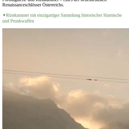
Renaissanceschlösser Österreichs.
✦
Rüstkammer mit einzigartiger Sammlung historischer Harnische
und Prunkwaffen