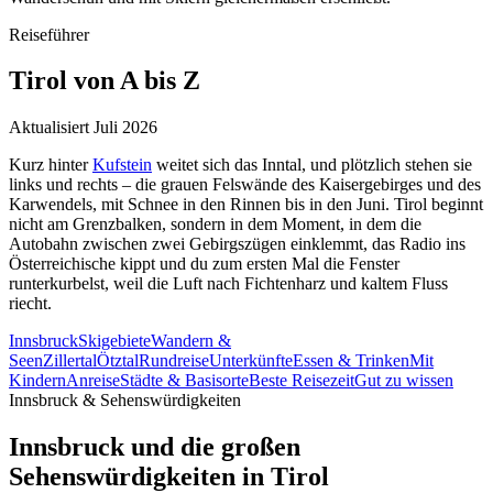
Reiseführer
Tirol
von A bis Z
Aktualisiert Juli 2026
Kurz hinter
Kufstein
weitet sich das Inntal, und plötzlich stehen sie
links und rechts – die grauen Felswände des Kaisergebirges und des
Karwendels, mit Schnee in den Rinnen bis in den Juni. Tirol beginnt
nicht am Grenzbalken, sondern in dem Moment, in dem die
Autobahn zwischen zwei Gebirgszügen einklemmt, das Radio ins
Österreichische kippt und du zum ersten Mal die Fenster
runterkurbelst, weil die Luft nach Fichtenharz und kaltem Fluss
riecht.
Innsbruck
Skigebiete
Wandern &
Seen
Zillertal
Ötztal
Rundreise
Unterkünfte
Essen & Trinken
Mit
Kindern
Anreise
Städte & Basisorte
Beste Reisezeit
Gut zu wissen
Innsbruck & Sehenswürdigkeiten
Innsbruck und die großen
Sehenswürdigkeiten in Tirol