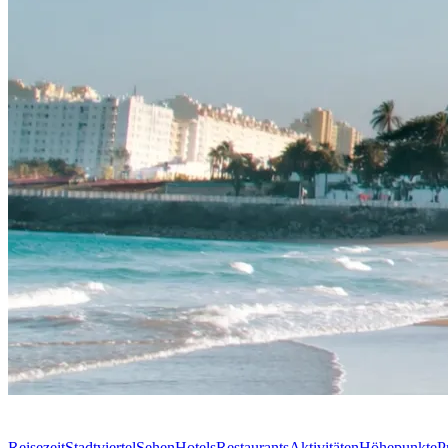
Reisezeit
Stadtviertel
Sehen
Hotels
Restaurants
Aktivitäten
Höhepunkte
P