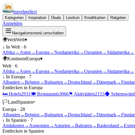
travel
perfect
Kategorien
Inspiration
Deals
Lexikon
Kreditkarten
Ratgeber
Anmelden
Navigationsmenü umschalten
🌍
Welt
Welt
▾
↓ In
Welt
·
6
Afrika
→
Asien
→
Europa
→
Nordamerika
→
Ozeanien
→
Südamerika
→
🌍
Kontinent
Europa
▾
Welt
·
6
Afrika
→
Asien
→
Europa
→
Nordamerika
→
Ozeanien
→
Südamerika
→
↓ In
Europa
·
7
Albanien
→
Belgien
→
Bulgarien
→
Deutschland
→
Dänemark
→
Finnla
Entdecken in
Europa
🛏
Hotels
2931
🍽
Restaurants
3066
⚑
Aktivitäten
2153
◆
Sehenswürdi
🏳
Land
Spanien
▾
Europa
·
28
Albanien
→
Belgien
→
Bulgarien
→
Deutschland
→
Dänemark
→
Finnla
↓ In
Spanien
·
7
Andalusien
→
Aragonien
→
Asturien
→
Balearen
→
Baskenland
→
Extre
Entdecken in
Spanien