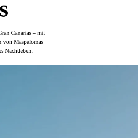
s
Gran Canarias – mit
en von Maspalomas
es Nachtleben.