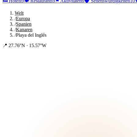
🛏
Hotels
9
🍽
Restaurants
9
⚑
Aktivitäten
6
◆
Sehenswürdigkeiten
10
Welt
/
Europa
/
Spanien
/
Kanaren
/
Playa del Inglés
📍
27.76°N · 15.57°W