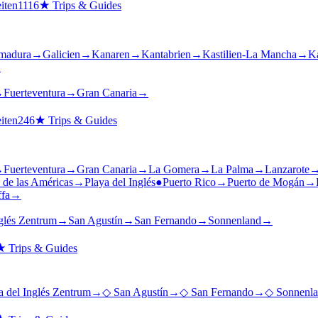
iten
1116
★
Trips & Guides
madura
→
Galicien
→
Kanaren
→
Kantabrien
→
Kastilien-La Mancha
→
Ka
→
→
Fuerteventura
→
Gran Canaria
→
iten
246
★
Trips & Guides
→
Fuerteventura
→
Gran Canaria
→
La Gomera
→
La Palma
→
Lanzarote
 de las Américas
→
Playa del Inglés
●
Puerto Rico
→
Puerto de Mogán
→
ffa
→
nglés Zentrum
→
San Agustín
→
San Fernando
→
Sonnenland
→
★
Trips & Guides
a del Inglés Zentrum
→
◇
San Agustín
→
◇
San Fernando
→
◇
Sonnenl