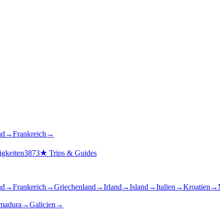
nd
→
Frankreich
→
gkeiten
3873
★
Trips & Guides
nd
→
Frankreich
→
Griechenland
→
Irland
→
Island
→
Italien
→
Kroatien
→
madura
→
Galicien
→