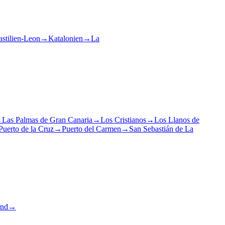
stilien-Leon
→
Katalonien
→
La
→
Las Palmas de Gran Canaria
→
Los Cristianos
→
Los Llanos de
Puerto de la Cruz
→
Puerto del Carmen
→
San Sebastián de La
and
→