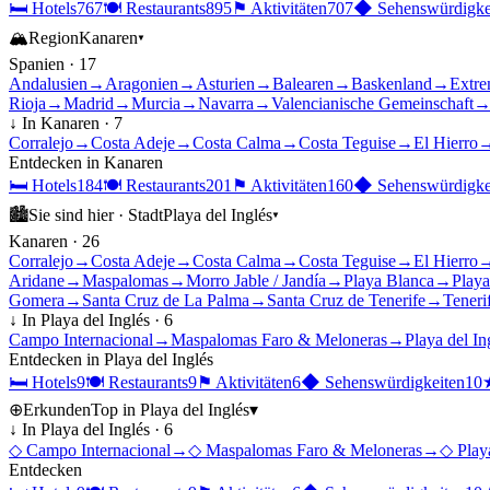
🛏
Hotels
767
🍽
Restaurants
895
⚑
Aktivitäten
707
◆
Sehenswürdigke
🏔
Region
Kanaren
▾
Spanien
·
17
Andalusien
→
Aragonien
→
Asturien
→
Balearen
→
Baskenland
→
Extre
Rioja
→
Madrid
→
Murcia
→
Navarra
→
Valencianische Gemeinschaft
↓ In
Kanaren
·
7
Corralejo
→
Costa Adeje
→
Costa Calma
→
Costa Teguise
→
El Hierro
Entdecken in
Kanaren
🛏
Hotels
184
🍽
Restaurants
201
⚑
Aktivitäten
160
◆
Sehenswürdigke
🏙
Sie sind hier ·
Stadt
Playa del Inglés
▾
Kanaren
·
26
Corralejo
→
Costa Adeje
→
Costa Calma
→
Costa Teguise
→
El Hierro
Aridane
→
Maspalomas
→
Morro Jable / Jandía
→
Playa Blanca
→
Playa
Gomera
→
Santa Cruz de La Palma
→
Santa Cruz de Tenerife
→
Teneri
↓ In
Playa del Inglés
·
6
Campo Internacional
→
Maspalomas Faro & Meloneras
→
Playa del I
Entdecken in
Playa del Inglés
🛏
Hotels
9
🍽
Restaurants
9
⚑
Aktivitäten
6
◆
Sehenswürdigkeiten
10
⊕
Erkunden
Top in
Playa del Inglés
▾
↓ In
Playa del Inglés
·
6
◇
Campo Internacional
→
◇
Maspalomas Faro & Meloneras
→
◇
Play
Entdecken