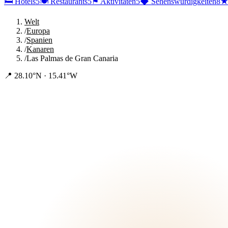
🛏
Hotels
5
🍽
Restaurants
5
⚑
Aktivitäten
5
◆
Sehenswürdigkeiten
8
Welt
/
Europa
/
Spanien
/
Kanaren
/
Las Palmas de Gran Canaria
📍
28.10°N · 15.41°W