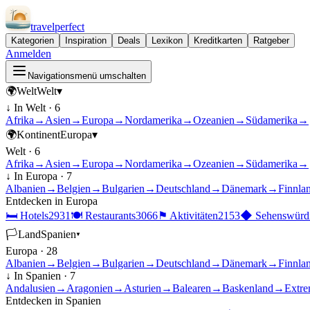
travel
perfect
Kategorien
Inspiration
Deals
Lexikon
Kreditkarten
Ratgeber
Anmelden
Navigationsmenü umschalten
🌍
Welt
Welt
▾
↓ In
Welt
·
6
Afrika
→
Asien
→
Europa
→
Nordamerika
→
Ozeanien
→
Südamerika
→
🌍
Kontinent
Europa
▾
Welt
·
6
Afrika
→
Asien
→
Europa
→
Nordamerika
→
Ozeanien
→
Südamerika
→
↓ In
Europa
·
7
Albanien
→
Belgien
→
Bulgarien
→
Deutschland
→
Dänemark
→
Finnla
Entdecken in
Europa
🛏
Hotels
2931
🍽
Restaurants
3066
⚑
Aktivitäten
2153
◆
Sehenswürdi
🏳
Land
Spanien
▾
Europa
·
28
Albanien
→
Belgien
→
Bulgarien
→
Deutschland
→
Dänemark
→
Finnla
↓ In
Spanien
·
7
Andalusien
→
Aragonien
→
Asturien
→
Balearen
→
Baskenland
→
Extre
Entdecken in
Spanien