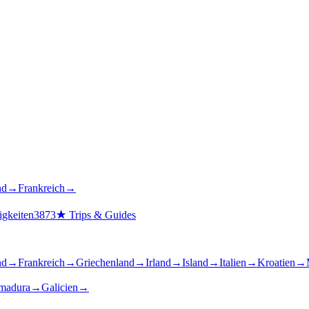
nd
→
Frankreich
→
gkeiten
3873
★
Trips & Guides
nd
→
Frankreich
→
Griechenland
→
Irland
→
Island
→
Italien
→
Kroatien
→
madura
→
Galicien
→