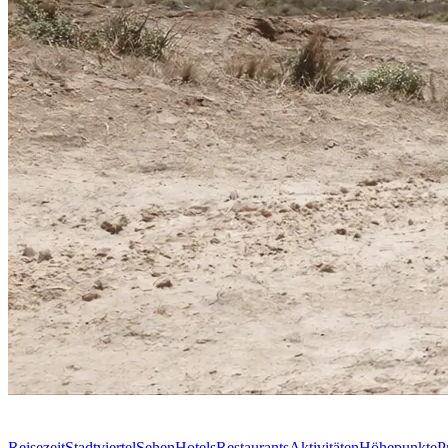
Reisezeit
Stadtviertel
Sehen
Hotels
Restaurants
Aktivitäten
Höhepunkte
P