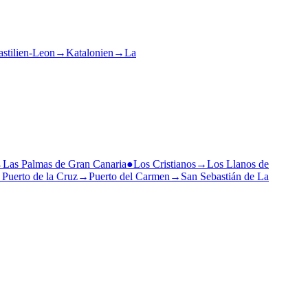
stilien-Leon
→
Katalonien
→
La
→
Las Palmas de Gran Canaria
●
Los Cristianos
→
Los Llanos de
→
Puerto de la Cruz
→
Puerto del Carmen
→
San Sebastián de La