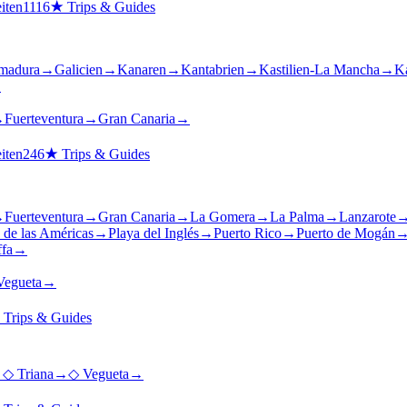
iten
1116
★
Trips & Guides
madura
→
Galicien
→
Kanaren
→
Kantabrien
→
Kastilien-La Mancha
→
Ka
→
→
Fuerteventura
→
Gran Canaria
→
iten
246
★
Trips & Guides
→
Fuerteventura
→
Gran Canaria
→
La Gomera
→
La Palma
→
Lanzarote
 de las Américas
→
Playa del Inglés
→
Puerto Rico
→
Puerto de Mogán
ffa
→
Vegueta
→
★
Trips & Guides
→
◇
Triana
→
◇
Vegueta
→