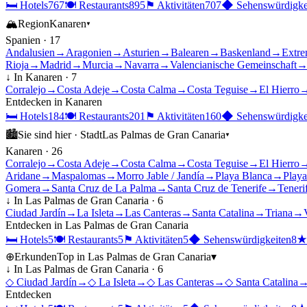
🛏
Hotels
767
🍽
Restaurants
895
⚑
Aktivitäten
707
◆
Sehenswürdigke
🏔
Region
Kanaren
▾
Spanien
·
17
Andalusien
→
Aragonien
→
Asturien
→
Balearen
→
Baskenland
→
Extre
Rioja
→
Madrid
→
Murcia
→
Navarra
→
Valencianische Gemeinschaft
↓ In
Kanaren
·
7
Corralejo
→
Costa Adeje
→
Costa Calma
→
Costa Teguise
→
El Hierro
Entdecken in
Kanaren
🛏
Hotels
184
🍽
Restaurants
201
⚑
Aktivitäten
160
◆
Sehenswürdigke
🏙
Sie sind hier ·
Stadt
Las Palmas de Gran Canaria
▾
Kanaren
·
26
Corralejo
→
Costa Adeje
→
Costa Calma
→
Costa Teguise
→
El Hierro
Aridane
→
Maspalomas
→
Morro Jable / Jandía
→
Playa Blanca
→
Playa
Gomera
→
Santa Cruz de La Palma
→
Santa Cruz de Tenerife
→
Teneri
↓ In
Las Palmas de Gran Canaria
·
6
Ciudad Jardín
→
La Isleta
→
Las Canteras
→
Santa Catalina
→
Triana
→
Entdecken in
Las Palmas de Gran Canaria
🛏
Hotels
5
🍽
Restaurants
5
⚑
Aktivitäten
5
◆
Sehenswürdigkeiten
8
⊕
Erkunden
Top in
Las Palmas de Gran Canaria
▾
↓ In
Las Palmas de Gran Canaria
·
6
◇
Ciudad Jardín
→
◇
La Isleta
→
◇
Las Canteras
→
◇
Santa Catalina
Entdecken