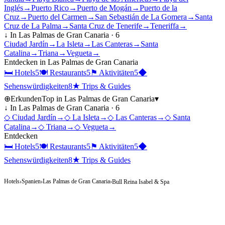
Inglés
→
Puerto Rico
→
Puerto de Mogán
→
Puerto de la
Cruz
→
Puerto del Carmen
→
San Sebastián de La Gomera
→
Santa
Cruz de La Palma
→
Santa Cruz de Tenerife
→
Teneriffa
→
↓ In
Las Palmas de Gran Canaria
·
6
Ciudad Jardín
→
La Isleta
→
Las Canteras
→
Santa
Catalina
→
Triana
→
Vegueta
→
Entdecken in
Las Palmas de Gran Canaria
🛏
Hotels
5
🍽
Restaurants
5
⚑
Aktivitäten
5
◆
Sehenswürdigkeiten
8
★
Trips & Guides
⊕
Erkunden
Top in
Las Palmas de Gran Canaria
▾
↓ In
Las Palmas de Gran Canaria
·
6
◇
Ciudad Jardín
→
◇
La Isleta
→
◇
Las Canteras
→
◇
Santa
Catalina
→
◇
Triana
→
◇
Vegueta
→
Entdecken
🛏
Hotels
5
🍽
Restaurants
5
⚑
Aktivitäten
5
◆
Sehenswürdigkeiten
8
★
Trips & Guides
Hotels
Spanien
Las Palmas de Gran Canaria
›
›
›
Bull Reina Isabel & Spa