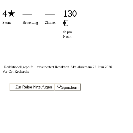
4★
—
—
130
€
Sterne
Bewertung
Zimmer
ab pro
Nacht
Redaktionell geprüft
travelperfect Redaktion
·
Aktualisiert am
22. Juni 2026
·
Vor-Ort-Recherche
+
Zur Reise hinzufügen
Speichern