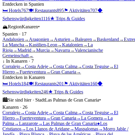
Entdecken in
Spanien
🛏
Hotels
767
🍽
Restaurants
895
⚑
Aktivitäten
707
◆
Sehenswürdigkeiten
1116
★
Trips & Guides
🏔
Region
Kanaren
▾
Spanien
·
17
Andalusien
→
Aragonien
→
Asturien
→
Balearen
→
Baskenland
→
Extre
La Mancha
→
Kastilien-Leon
→
Katalonien
→
La
Rioja
→
Madrid
→
Murcia
→
Navarra
→
Valencianische
Gemeinschaft
→
↓ In
Kanaren
·
7
Corralejo
→
Costa Adeje
→
Costa Calma
→
Costa Teguise
→
El
Hierro
→
Fuerteventura
→
Gran Canaria
→
Entdecken in
Kanaren
🛏
Hotels
184
🍽
Restaurants
201
⚑
Aktivitäten
160
◆
Sehenswürdigkeiten
246
★
Trips & Guides
🏙
Sie sind hier ·
Stadt
Las Palmas de Gran Canaria
▾
Kanaren
·
26
Corralejo
→
Costa Adeje
→
Costa Calma
→
Costa Teguise
→
El
Hierro
→
Fuerteventura
→
Gran Canaria
→
La Gomera
→
La
Palma
→
Lanzarote
→
Las Palmas de Gran Canaria
●
Los
Cristianos
→
Los Llanos de Aridane
→
Maspalomas
→
Morro Jable /
Jandía
→
Playa Blanca
→
Playa de las Américas
→
Playa del