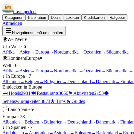
travel
perfect
Kategorien
Inspiration
Deals
Lexikon
Kreditkarten
Ratgeber
Anmelden
Navigationsmenü umschalten
🌍
Welt
Welt
▾
↓ In
Welt
·
6
Afrika
→
Asien
→
Europa
→
Nordamerika
→
Ozeanien
→
Südamerika
→
🌍
Kontinent
Europa
▾
Welt
·
6
Afrika
→
Asien
→
Europa
→
Nordamerika
→
Ozeanien
→
Südamerika
→
↓ In
Europa
·
7
Albanien
→
Belgien
→
Bulgarien
→
Deutschland
→
Dänemark
→
Finnla
Entdecken in
Europa
🛏
Hotels
2931
🍽
Restaurants
3066
⚑
Aktivitäten
2153
◆
Sehenswürdigkeiten
3873
★
Trips & Guides
🏳
Land
Spanien
▾
Europa
·
28
Albanien
→
Belgien
→
Bulgarien
→
Deutschland
→
Dänemark
→
Finnla
↓ In
Spanien
·
7
Andalusien
→
Aragonien
→
Asturien
→
Balearen
→
Baskenland
→
Extre