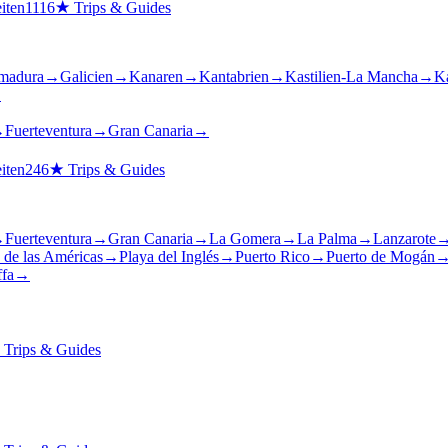
iten
1116
★
Trips & Guides
madura
→
Galicien
→
Kanaren
→
Kantabrien
→
Kastilien-La Mancha
→
Ka
→
→
Fuerteventura
→
Gran Canaria
→
iten
246
★
Trips & Guides
→
Fuerteventura
→
Gran Canaria
→
La Gomera
→
La Palma
→
Lanzarote
 de las Américas
→
Playa del Inglés
→
Puerto Rico
→
Puerto de Mogán
ffa
→
★
Trips & Guides