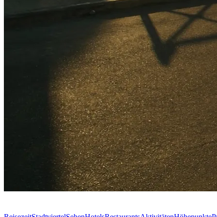
Reisezeit
Stadtviertel
Sehen
Hotels
Restaurants
Aktivitäten
Höhepunkte
P