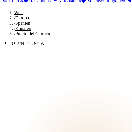
🛏
Hotels
6
🍽
Restaurants
7
⚑
Aktivitäten
6
◆
Sehenswürdigkeiten
7
Welt
/
Europa
/
Spanien
/
Kanaren
/
Puerto del Carmen
📍
28.92°N · 13.67°W