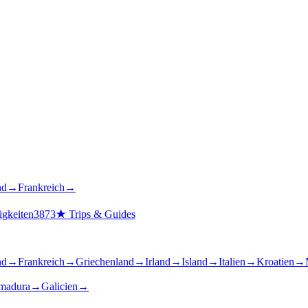
nd
→
Frankreich
→
gkeiten
3873
★
Trips & Guides
nd
→
Frankreich
→
Griechenland
→
Irland
→
Island
→
Italien
→
Kroatien
→
madura
→
Galicien
→