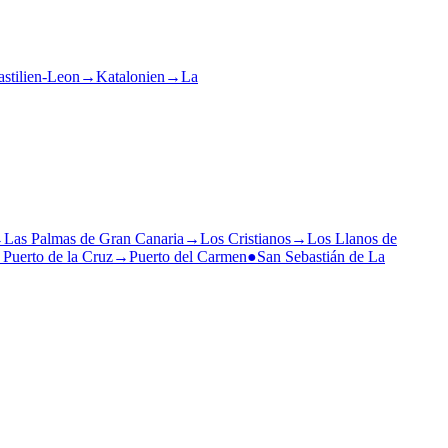
stilien-Leon
→
Katalonien
→
La
→
Las Palmas de Gran Canaria
→
Los Cristianos
→
Los Llanos de
→
Puerto de la Cruz
→
Puerto del Carmen
●
San Sebastián de La