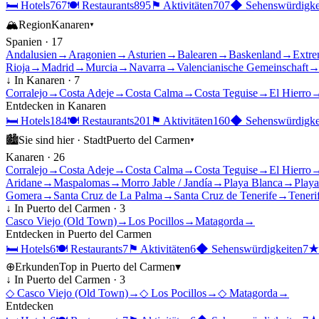
🛏
Hotels
767
🍽
Restaurants
895
⚑
Aktivitäten
707
◆
Sehenswürdigke
🏔
Region
Kanaren
▾
Spanien
·
17
Andalusien
→
Aragonien
→
Asturien
→
Balearen
→
Baskenland
→
Extre
Rioja
→
Madrid
→
Murcia
→
Navarra
→
Valencianische Gemeinschaft
↓ In
Kanaren
·
7
Corralejo
→
Costa Adeje
→
Costa Calma
→
Costa Teguise
→
El Hierro
Entdecken in
Kanaren
🛏
Hotels
184
🍽
Restaurants
201
⚑
Aktivitäten
160
◆
Sehenswürdigke
🏙
Sie sind hier ·
Stadt
Puerto del Carmen
▾
Kanaren
·
26
Corralejo
→
Costa Adeje
→
Costa Calma
→
Costa Teguise
→
El Hierro
Aridane
→
Maspalomas
→
Morro Jable / Jandía
→
Playa Blanca
→
Playa
Gomera
→
Santa Cruz de La Palma
→
Santa Cruz de Tenerife
→
Teneri
↓ In
Puerto del Carmen
·
3
Casco Viejo (Old Town)
→
Los Pocillos
→
Matagorda
→
Entdecken in
Puerto del Carmen
🛏
Hotels
6
🍽
Restaurants
7
⚑
Aktivitäten
6
◆
Sehenswürdigkeiten
7
⊕
Erkunden
Top in
Puerto del Carmen
▾
↓ In
Puerto del Carmen
·
3
◇
Casco Viejo (Old Town)
→
◇
Los Pocillos
→
◇
Matagorda
→
Entdecken