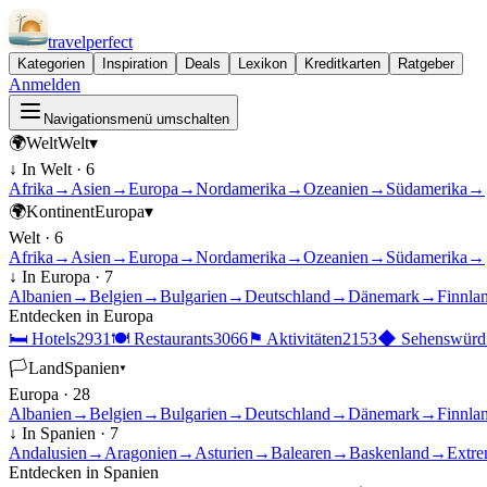
travel
perfect
Kategorien
Inspiration
Deals
Lexikon
Kreditkarten
Ratgeber
Anmelden
Navigationsmenü umschalten
🌍
Welt
Welt
▾
↓ In
Welt
·
6
Afrika
→
Asien
→
Europa
→
Nordamerika
→
Ozeanien
→
Südamerika
→
🌍
Kontinent
Europa
▾
Welt
·
6
Afrika
→
Asien
→
Europa
→
Nordamerika
→
Ozeanien
→
Südamerika
→
↓ In
Europa
·
7
Albanien
→
Belgien
→
Bulgarien
→
Deutschland
→
Dänemark
→
Finnla
Entdecken in
Europa
🛏
Hotels
2931
🍽
Restaurants
3066
⚑
Aktivitäten
2153
◆
Sehenswürdi
🏳
Land
Spanien
▾
Europa
·
28
Albanien
→
Belgien
→
Bulgarien
→
Deutschland
→
Dänemark
→
Finnla
↓ In
Spanien
·
7
Andalusien
→
Aragonien
→
Asturien
→
Balearen
→
Baskenland
→
Extre
Entdecken in
Spanien