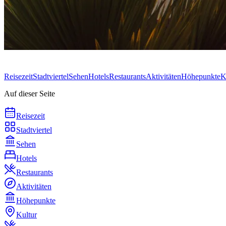
Reisezeit
Stadtviertel
Sehen
Hotels
Restaurants
Aktivitäten
Höhepunkte
K
Auf dieser Seite
Reisezeit
Stadtviertel
Sehen
Hotels
Restaurants
Aktivitäten
Höhepunkte
Kultur