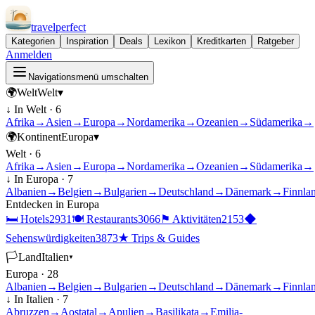
travel
perfect
Kategorien
Inspiration
Deals
Lexikon
Kreditkarten
Ratgeber
Anmelden
Navigationsmenü umschalten
🌍
Welt
Welt
▾
↓ In
Welt
·
6
Afrika
→
Asien
→
Europa
→
Nordamerika
→
Ozeanien
→
Südamerika
→
🌍
Kontinent
Europa
▾
Welt
·
6
Afrika
→
Asien
→
Europa
→
Nordamerika
→
Ozeanien
→
Südamerika
→
↓ In
Europa
·
7
Albanien
→
Belgien
→
Bulgarien
→
Deutschland
→
Dänemark
→
Finnla
Entdecken in
Europa
🛏
Hotels
2931
🍽
Restaurants
3066
⚑
Aktivitäten
2153
◆
Sehenswürdigkeiten
3873
★
Trips & Guides
🏳
Land
Italien
▾
Europa
·
28
Albanien
→
Belgien
→
Bulgarien
→
Deutschland
→
Dänemark
→
Finnla
↓ In
Italien
·
7
Abruzzen
→
Aostatal
→
Apulien
→
Basilikata
→
Emilia-