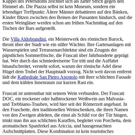
Kuppel des Petersdoms zeichnet sich als zarter Strich gegen den
Himmel ab. Die Piazza selbst ist kein Museum, sondern ein
lebendiger Treffpunkt: Ältere Männer debattieren auf den Bänken,
Kinder flitzen zwischen den Beinen der Passanten hindurch, und die
ersten Weingläser werden schon am frühen Nachmittag auf den
Tischen der Bars aufgestellt.
Die
Villa Aldobrandini
, ein Meisterwerk des römischen Barock,
thront über der Stadt wie ein stiller Wächter. Ihre Gartenanlagen mit
Wasserspielen und Terrassenarchitektur sind ein Zeugnis der
päpstlichen Sommerfrische, die Frascati über Jahrhunderte geprägt
hat. Wer durch das schmiedeeiserne Tor tritt und die Auffahrt
hinaufschreitet, versteht sofort, warum der römische Adel diese
Hügel dem Trubel der Hauptstadt vorzog. Nicht weit davon entfernt
lädt die
Kathedrale San Pietro Apostolo
mit ihrer schlichten Fassade
und dem kühlen Innenraum zur kurzen Rast ein.
Frascati ist untrennbar mit seinem Wein verbunden. Der Frascati
DOC, ein trockener oder halbtrockener Weißwein aus Malvasia-
und Trebbiano-Trauben, wird hier seit der Römerzeit angebaut. In
den Fraschette, den traditionellen Weinschenken, die ihren Namen
von den Zweigen ableiten, die einst als Schild vor der Tür hingen,
trinkt man ihn aus schlichten Karaffen, begleitet von Porchetta, dem
aromatischen Spanferkel aus Ariccia, und hausgemachten
Aufschnittplatten. Diese Kombination ist kein touristisches