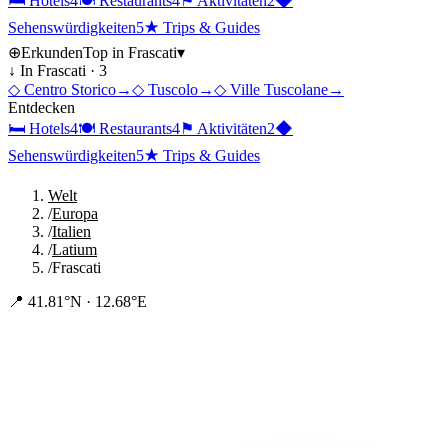
🛏
Hotels
4
🍽
Restaurants
4
⚑
Aktivitäten
2
◆
Sehenswürdigkeiten
5
★
Trips & Guides
⊕
Erkunden
Top in
Frascati
▾
↓ In
Frascati
·
3
◇
Centro Storico
→
◇
Tuscolo
→
◇
Ville Tuscolane
→
Entdecken
🛏
Hotels
4
🍽
Restaurants
4
⚑
Aktivitäten
2
◆
Sehenswürdigkeiten
5
★
Trips & Guides
Welt
/
Europa
/
Italien
/
Latium
/
Frascati
📍
41.81°N · 12.68°E