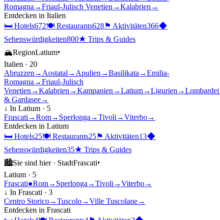
Romagna
→
Friaul-Julisch Venetien
→
Kalabrien
→
Entdecken in
Italien
🛏
Hotels
672
🍽
Restaurants
628
⚑
Aktivitäten
366
◆
Sehenswürdigkeiten
800
★
Trips & Guides
🏔
Region
Latium
▾
Italien
·
20
Abruzzen
→
Aostatal
→
Apulien
→
Basilikata
→
Emilia-
Romagna
→
Friaul-Julisch
Venetien
→
Kalabrien
→
Kampanien
→
Latium
→
Ligurien
→
Lombardei
& Gardasee
→
↓ In
Latium
·
5
Frascati
→
Rom
→
Sperlonga
→
Tivoli
→
Viterbo
→
Entdecken in
Latium
🛏
Hotels
25
🍽
Restaurants
25
⚑
Aktivitäten
13
◆
Sehenswürdigkeiten
35
★
Trips & Guides
🏙
Sie sind hier ·
Stadt
Frascati
▾
Latium
·
5
Frascati
●
Rom
→
Sperlonga
→
Tivoli
→
Viterbo
→
↓ In
Frascati
·
3
Centro Storico
→
Tuscolo
→
Ville Tuscolane
→
Entdecken in
Frascati