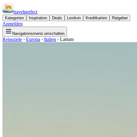
travel
perfect
Kategorien
Inspiration
Deals
Lexikon
Kreditkarten
Ratgeber
Anmelden
Navigationsmenü umschalten
Reiseziele
›
Europa
›
Italien
›
Latium