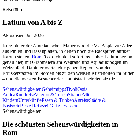
Reiseführer
Latium
von A bis Z
Aktualisiert Juli 2026
Kurz hinter der Aurelianischen Mauer wird die Via Appia zur Allee
aus Pinien und Basaltplatten, in denen noch die Radspuren antiker
Karren stehen.
Rom
lässt dich nicht sofort los – aber Latium beginnt
genau hier, mit Grabmälern am Wegrand und Aquäduktbögen im
Weizenfeld. Dahinter wartet eine ganze Region, von den
Etruskerstädten im Norden bis zu den weißen Küstenorten im Süden
– und die meisten Besucher der Hauptstadt betreten sie nie.
Sehenswürdigkeiten
Geheimtipps
Tivoli
Ostia
Antica
Rundreise
Viterbo & Tuscia
Strände
Mit
Kindern
Unterkünfte
Essen & Trinken
Anreise
Städte &
Basisorte
Beste Reisezeit
Gut zu wissen
Sehenswürdigkeiten
Die schönsten Sehenswürdigkeiten in
Rom