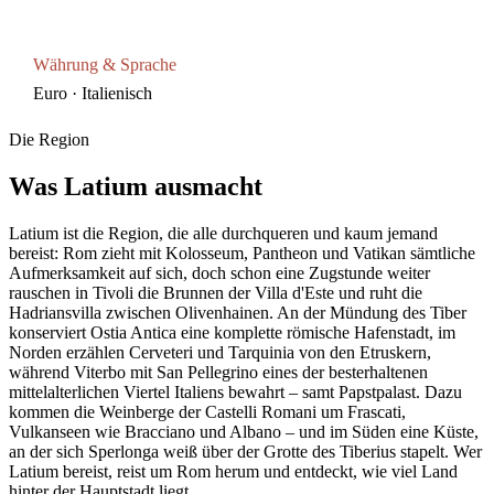
Währung & Sprache
Euro · Italienisch
Die Region
Was
Latium
ausmacht
Latium ist die Region, die alle durchqueren und kaum jemand
bereist: Rom zieht mit Kolosseum, Pantheon und Vatikan sämtliche
Aufmerksamkeit auf sich, doch schon eine Zugstunde weiter
rauschen in Tivoli die Brunnen der Villa d'Este und ruht die
Hadriansvilla zwischen Olivenhainen. An der Mündung des Tiber
konserviert Ostia Antica eine komplette römische Hafenstadt, im
Norden erzählen Cerveteri und Tarquinia von den Etruskern,
während Viterbo mit San Pellegrino eines der besterhaltenen
mittelalterlichen Viertel Italiens bewahrt – samt Papstpalast. Dazu
kommen die Weinberge der Castelli Romani um Frascati,
Vulkanseen wie Bracciano und Albano – und im Süden eine Küste,
an der sich Sperlonga weiß über der Grotte des Tiberius stapelt. Wer
Latium bereist, reist um Rom herum und entdeckt, wie viel Land
hinter der Hauptstadt liegt.