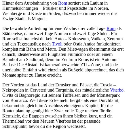
Hinter dem Autobahnring von
Rom
sortiert sich Latium in
Himmelsrichtungen – Etrusker und Papststädte im Norden,
Weinberge und Küste im Süden, dazwischen immer wieder die
Ewige Stadt als Magnet.
Die bewährte Aufteilung für eine Woche: drei volle Tage
Rom
als
Städtereise, dann zwei Tage Norden und zwei Tage Süden. Für
Rom selbst brauchst du kein Auto – Kolosseum, Vatikan, Zentrum
und ein Tagesausflug nach
Tivoli
oder Ostia Antica funktionieren
komplett mit Bahn und Metro. Den Mietwagen übernimmst du erst
danach, idealerweise am Flughafen Fiumicino oder an einem
Bahnhof am Stadtrand, denn im Zentrum Roms ist ein Auto nur
Ballast: Die Altstadt ist kameraüberwachte ZTL-Zone, und jede
unerlaubte Einfahrt wird einzeln als Bußgeld abgerechnet, das dich
Monate später zu Hause erreicht.
Der Norden ist das Land der Etrusker und Päpste, die Tuscia –
Nekropolen in Cerveteri und Tarquinia, das mittelalterliche
Viterbo
,
Civita di Bagnoregio auf seinem Tufffelsen und der Monsterpark
von Bomarzo. Weil diese Ecke mehr hergibt als eine Durchfahrt,
bekommt sie gleich im Anschluss ein eigenes Kapitel; für die
Routenplanung genügt hier: Zwei volle Tage reichen für die
Kernziele, die Etappen zwischen ihnen bleiben kurz, und ein
Thermalbad vor den Mauern Viterbos ist der passende
Schlusspunkt, bevor du die Region wechselst.