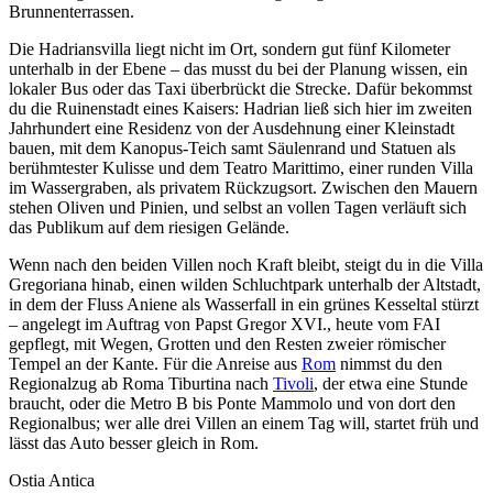
Brunnenterrassen.
Die Hadriansvilla liegt nicht im Ort, sondern gut fünf Kilometer
unterhalb in der Ebene – das musst du bei der Planung wissen, ein
lokaler Bus oder das Taxi überbrückt die Strecke. Dafür bekommst
du die Ruinenstadt eines Kaisers: Hadrian ließ sich hier im zweiten
Jahrhundert eine Residenz von der Ausdehnung einer Kleinstadt
bauen, mit dem Kanopus-Teich samt Säulenrand und Statuen als
berühmtester Kulisse und dem Teatro Marittimo, einer runden Villa
im Wassergraben, als privatem Rückzugsort. Zwischen den Mauern
stehen Oliven und Pinien, und selbst an vollen Tagen verläuft sich
das Publikum auf dem riesigen Gelände.
Wenn nach den beiden Villen noch Kraft bleibt, steigt du in die Villa
Gregoriana hinab, einen wilden Schluchtpark unterhalb der Altstadt,
in dem der Fluss Aniene als Wasserfall in ein grünes Kesseltal stürzt
– angelegt im Auftrag von Papst Gregor XVI., heute vom FAI
gepflegt, mit Wegen, Grotten und den Resten zweier römischer
Tempel an der Kante. Für die Anreise aus
Rom
nimmst du den
Regionalzug ab Roma Tiburtina nach
Tivoli
, der etwa eine Stunde
braucht, oder die Metro B bis Ponte Mammolo und von dort den
Regionalbus; wer alle drei Villen an einem Tag will, startet früh und
lässt das Auto besser gleich in Rom.
Ostia Antica