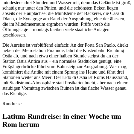
mindestens drei Stunden und Wasser mit, denn das Gelände ist groß,
schattig nur unter den Pinien, und die schönsten Ecken liegen
abseits der Hauptachse: die Mühlsteine der Bäckerei, die Casa di
Diana, die Synagoge am Rand der Ausgrabung, eine der ältesten,
die im Mittelmeerraum ergraben wurden. Prüfe vorab die
Öffnungstage – montags bleiben viele staatliche Anlagen
geschlossen.
Die Anreise ist verblüffend einfach: An der Porta San Paolo, direkt
neben der Metrostation Piramide, fährt die Küstenbahn Richtung
Ostia ab, und nach etwa einer halben Stunde steigst du an der
Station Ostia Antica aus – ein normales Stadtticket genügt, eine
Fußgängerbrücke führt vom Bahnsteig zur Ausgrabung. Wer mag,
kombiniert die Antike mit einem Sprung ins Heute und fährt drei
Stationen weiter ans Meer: Der Lido di Ostia ist Roms Hausstrand,
mit Stadtstrand-Atmosphäre statt Postkartenbucht, aber nach einem
staubigen Vormittag zwischen Ruinen ist das flache Wasser genau
das Richtige.
Rundreise
Latium-Rundreise: in einer Woche um
Rom herum