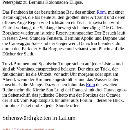
Petersplatz zu Berninis Kolonnaden-Ellipse.
Das Pantheon ist der besterhaltene Bau des antiken
Rom
, mit einer
Betonkuppel, die bis heute zu den größten ihrer Art zählt und deren
offenes Auge Regen wie Lichtsäulen einlässt – inzwischen wird
Eintritt verlangt, die Schlange bewegt sich aber zügig. Die Galleria
Borghese wiederum ist reine Reservierungssache: Der Besuch läuft
in festen Zwei-Stunden-Fenstern, Berninis Apollo und Daphne und
die Caravaggio-Säle sind der Gegenwert. Danach schlenderst du
durch den Park der Villa Borghese und schaust vom Pincio auf die
Dächer der Stadt.
Trevi-Brunnen und Spanische Treppe stehen auf jeder Liste – und
sind ab Vormittag entsprechend belagert. Der einzige Trick, der
funktioniert, ist die Uhrzeit: vor acht Uhr morgens oder spät am
Abend, wenn der Brunnen angestrahlt ist und das Wasser lauter
rauscht als die Menge. Dazwischen lohnt das
Rom
der zweiten
Reihe mehr: die Kirche San Luigi dei Francesi mit drei Caravaggios
im Seitenschiff, das jüdische Ghetto mit der Portikus der Octavia,
der Blick vom Kapitolsplatz hinunter aufs Forum – derselbe Blick,
nur ohne Ticket und zu jeder Stunde offen.
Sehenswürdigkeiten in Latium