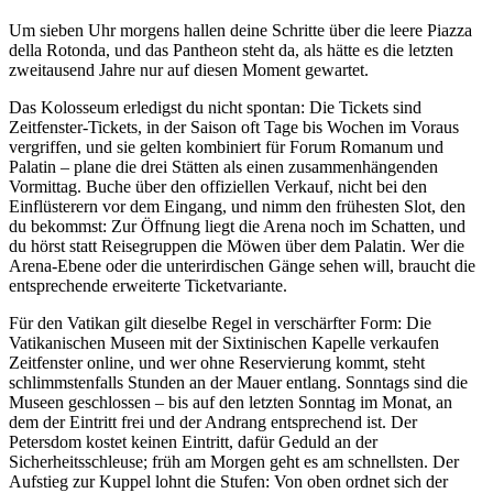
Um sieben Uhr morgens hallen deine Schritte über die leere Piazza
della Rotonda, und das Pantheon steht da, als hätte es die letzten
zweitausend Jahre nur auf diesen Moment gewartet.
Das Kolosseum erledigst du nicht spontan: Die Tickets sind
Zeitfenster-Tickets, in der Saison oft Tage bis Wochen im Voraus
vergriffen, und sie gelten kombiniert für Forum Romanum und
Palatin – plane die drei Stätten als einen zusammenhängenden
Vormittag. Buche über den offiziellen Verkauf, nicht bei den
Einflüsterern vor dem Eingang, und nimm den frühesten Slot, den
du bekommst: Zur Öffnung liegt die Arena noch im Schatten, und
du hörst statt Reisegruppen die Möwen über dem Palatin. Wer die
Arena-Ebene oder die unterirdischen Gänge sehen will, braucht die
entsprechende erweiterte Ticketvariante.
Für den Vatikan gilt dieselbe Regel in verschärfter Form: Die
Vatikanischen Museen mit der Sixtinischen Kapelle verkaufen
Zeitfenster online, und wer ohne Reservierung kommt, steht
schlimmstenfalls Stunden an der Mauer entlang. Sonntags sind die
Museen geschlossen – bis auf den letzten Sonntag im Monat, an
dem der Eintritt frei und der Andrang entsprechend ist. Der
Petersdom kostet keinen Eintritt, dafür Geduld an der
Sicherheitsschleuse; früh am Morgen geht es am schnellsten. Der
Aufstieg zur Kuppel lohnt die Stufen: Von oben ordnet sich der