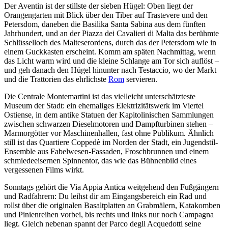
Der Aventin ist der stillste der sieben Hügel: Oben liegt der
Orangengarten mit Blick über den Tiber auf Trastevere und den
Petersdom, daneben die Basilika Santa Sabina aus dem fünften
Jahrhundert, und an der Piazza dei Cavalieri di Malta das berühmte
Schlüsselloch des Malteserordens, durch das der Petersdom wie in
einem Guckkasten erscheint. Komm am späten Nachmittag, wenn
das Licht warm wird und die kleine Schlange am Tor sich auflöst –
und geh danach den Hügel hinunter nach Testaccio, wo der Markt
und die Trattorien das ehrlichste
Rom
servieren.
Die Centrale Montemartini ist das vielleicht unterschätzteste
Museum der Stadt: ein ehemaliges Elektrizitätswerk im Viertel
Ostiense, in dem antike Statuen der Kapitolinischen Sammlungen
zwischen schwarzen Dieselmotoren und Dampfturbinen stehen –
Marmorgötter vor Maschinenhallen, fast ohne Publikum. Ähnlich
still ist das Quartiere Coppedè im Norden der Stadt, ein Jugendstil-
Ensemble aus Fabelwesen-Fassaden, Froschbrunnen und einem
schmiedeeisernen Spinnentor, das wie das Bühnenbild eines
vergessenen Films wirkt.
Sonntags gehört die Via Appia Antica weitgehend den Fußgängern
und Radfahrern: Du leihst dir am Eingangsbereich ein Rad und
rollst über die originalen Basaltplatten an Grabmälern, Katakomben
und Pinienreihen vorbei, bis rechts und links nur noch Campagna
liegt. Gleich nebenan spannt der Parco degli Acquedotti seine