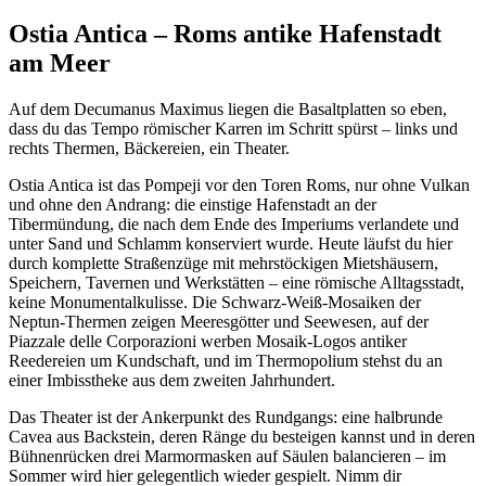
Ostia Antica – Roms antike Hafenstadt
am Meer
Auf dem Decumanus Maximus liegen die Basaltplatten so eben,
dass du das Tempo römischer Karren im Schritt spürst – links und
rechts Thermen, Bäckereien, ein Theater.
Ostia Antica ist das Pompeji vor den Toren Roms, nur ohne Vulkan
und ohne den Andrang: die einstige Hafenstadt an der
Tibermündung, die nach dem Ende des Imperiums verlandete und
unter Sand und Schlamm konserviert wurde. Heute läufst du hier
durch komplette Straßenzüge mit mehrstöckigen Mietshäusern,
Speichern, Tavernen und Werkstätten – eine römische Alltagsstadt,
keine Monumentalkulisse. Die Schwarz-Weiß-Mosaiken der
Neptun-Thermen zeigen Meeresgötter und Seewesen, auf der
Piazzale delle Corporazioni werben Mosaik-Logos antiker
Reedereien um Kundschaft, und im Thermopolium stehst du an
einer Imbisstheke aus dem zweiten Jahrhundert.
Das Theater ist der Ankerpunkt des Rundgangs: eine halbrunde
Cavea aus Backstein, deren Ränge du besteigen kannst und in deren
Bühnenrücken drei Marmormasken auf Säulen balancieren – im
Sommer wird hier gelegentlich wieder gespielt. Nimm dir