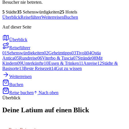
Besucher nie betreten.
5
Städte
35
Sehenswürdigkeiten
25
Hotels
Überblick
Reiseführer
Weiterreisen
Buchen
Auf dieser Seite
Überblick
Reiseführer
01
Sehenswürdigkeiten
02
Geheimtipps
03
Tivoli
04
Ostia
Antica
05
Rundreise
06
Viterbo & Tuscia
07
Strände
08
Mit
Kindern
09
Unterkünfte
10
Essen & Trinken
11
Anreise
12
Städte &
Basisorte
13
Beste Reisezeit
14
Gut zu wissen
Weiterreisen
Buchen
Reise buchen
Nach oben
Überblick
Deine
Latium
auf einen Blick