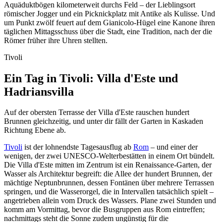
Aquäduktbögen kilometerweit durchs Feld – der Lieblingsort
römischer Jogger und ein Picknickplatz mit Antike als Kulisse. Und
um Punkt zwölf feuert auf dem Gianicolo-Hügel eine Kanone ihren
täglichen Mittagsschuss über die Stadt, eine Tradition, nach der die
Römer früher ihre Uhren stellten.
Tivoli
Ein Tag in Tivoli: Villa d'Este und
Hadriansvilla
Auf der obersten Terrasse der Villa d'Este rauschen hundert
Brunnen gleichzeitig, und unter dir fällt der Garten in Kaskaden
Richtung Ebene ab.
Tivoli
ist der lohnendste Tagesausflug ab
Rom
– und einer der
wenigen, der zwei UNESCO-Welterbestätten in einem Ort bündelt.
Die Villa d'Este mitten im Zentrum ist ein Renaissance-Garten, der
Wasser als Architektur begreift: die Allee der hundert Brunnen, der
mächtige Neptunbrunnen, dessen Fontänen über mehrere Terrassen
springen, und die Wasserorgel, die in Intervallen tatsächlich spielt –
angetrieben allein vom Druck des Wassers. Plane zwei Stunden und
komm am Vormittag, bevor die Busgruppen aus Rom eintreffen;
nachmittags steht die Sonne zudem ungünstig für die