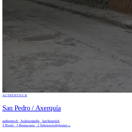
AUTHENTISCH
San Pedro / Axerquía
authentisch · bodenständig · kirchenreich
3 Hotels · 3 Restaurants · 2 Sehenswürdigkeiten
→