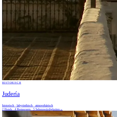
HISTORISCH
Judería
historisch · labyrinthisch · atmosphärisch
2 Hotels · 4 Restaurants · 5 Sehenswürdigkeiten
→