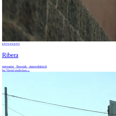
ENTSPANNT
Ribera
entspannt · flussnah · atmosphärisch
Im Viertel entdecken
→