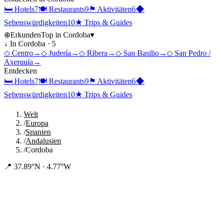
🛏
Hotels
7
🍽
Restaurants
9
⚑
Aktivitäten
6
◆
Sehenswürdigkeiten
10
★
Trips & Guides
⊕
Erkunden
Top in
Cordoba
▾
↓ In
Cordoba
·
5
◇
Centro
→
◇
Judería
→
◇
Ribera
→
◇
San Basilio
→
◇
San Pedro /
Axerquía
→
Entdecken
🛏
Hotels
7
🍽
Restaurants
9
⚑
Aktivitäten
6
◆
Sehenswürdigkeiten
10
★
Trips & Guides
Welt
/
Europa
/
Spanien
/
Andalusien
/
Cordoba
📍
37.89°N · 4.77°W