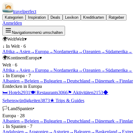
travel
perfect
Kategorien
Inspiration
Deals
Lexikon
Kreditkarten
Ratgeber
Anmelden
Navigationsmenü umschalten
🌍
Welt
Welt
▾
↓ In
Welt
·
6
Afrika
→
Asien
→
Europa
→
Nordamerika
→
Ozeanien
→
Südamerika
→
🌍
Kontinent
Europa
▾
Welt
·
6
Afrika
→
Asien
→
Europa
→
Nordamerika
→
Ozeanien
→
Südamerika
→
↓ In
Europa
·
7
Albanien
→
Belgien
→
Bulgarien
→
Deutschland
→
Dänemark
→
Finnla
Entdecken in
Europa
🛏
Hotels
2931
🍽
Restaurants
3066
⚑
Aktivitäten
2153
◆
Sehenswürdigkeiten
3873
★
Trips & Guides
🏳
Land
Spanien
▾
Europa
·
28
Albanien
→
Belgien
→
Bulgarien
→
Deutschland
→
Dänemark
→
Finnla
↓ In
Spanien
·
7
Andalusien
→
Aragonien
→
Asturien
→
Balearen
→
Baskenland
→
Extre