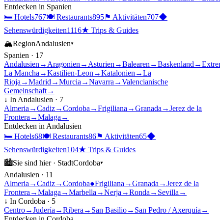
Entdecken in
Spanien
🛏
Hotels
767
🍽
Restaurants
895
⚑
Aktivitäten
707
◆
Sehenswürdigkeiten
1116
★
Trips & Guides
🏔
Region
Andalusien
▾
Spanien
·
17
Andalusien
→
Aragonien
→
Asturien
→
Balearen
→
Baskenland
→
Extre
La Mancha
→
Kastilien-Leon
→
Katalonien
→
La
Rioja
→
Madrid
→
Murcia
→
Navarra
→
Valencianische
Gemeinschaft
→
↓ In
Andalusien
·
7
Almeria
→
Cadiz
→
Cordoba
→
Frigiliana
→
Granada
→
Jerez de la
Frontera
→
Malaga
→
Entdecken in
Andalusien
🛏
Hotels
68
🍽
Restaurants
86
⚑
Aktivitäten
65
◆
Sehenswürdigkeiten
104
★
Trips & Guides
🏙
Sie sind hier ·
Stadt
Cordoba
▾
Andalusien
·
11
Almeria
→
Cadiz
→
Cordoba
●
Frigiliana
→
Granada
→
Jerez de la
Frontera
→
Malaga
→
Marbella
→
Nerja
→
Ronda
→
Sevilla
→
↓ In
Cordoba
·
5
Centro
→
Judería
→
Ribera
→
San Basilio
→
San Pedro / Axerquía
→
Entdecken in
Cordoba