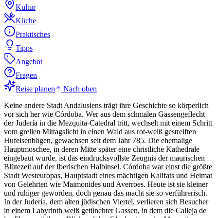
Kultur
Küche
Praktisches
Tipps
Angebot
Fragen
Reise planen
Nach oben
Keine andere Stadt Andalusiens trägt ihre Geschichte so körperlich
vor sich her wie Córdoba. Wer aus dem schmalen Gassengeflecht
der Judería in die Mezquita-Catedral tritt, wechselt mit einem Schritt
vom grellen Mittagslicht in einen Wald aus rot-weiß gestreiften
Hufeisenbögen, gewachsen seit dem Jahr 785. Die ehemalige
Hauptmoschee, in deren Mitte später eine christliche Kathedrale
eingebaut wurde, ist das eindrucksvollste Zeugnis der maurischen
Blütezeit auf der Iberischen Halbinsel. Córdoba war einst die größte
Stadt Westeuropas, Hauptstadt eines mächtigen Kalifats und Heimat
von Gelehrten wie Maimonides und Averroes. Heute ist sie kleiner
und ruhiger geworden, doch genau das macht sie so verführerisch.
In der Judería, dem alten jüdischen Viertel, verlieren sich Besucher
in einem Labyrinth weiß getünchter Gassen, in dem die Calleja de