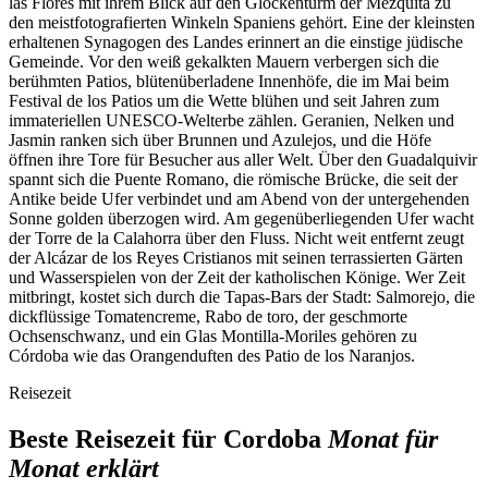
las Flores mit ihrem Blick auf den Glockenturm der Mezquita zu
den meistfotografierten Winkeln Spaniens gehört. Eine der kleinsten
erhaltenen Synagogen des Landes erinnert an die einstige jüdische
Gemeinde. Vor den weiß gekalkten Mauern verbergen sich die
berühmten Patios, blütenüberladene Innenhöfe, die im Mai beim
Festival de los Patios um die Wette blühen und seit Jahren zum
immateriellen UNESCO-Welterbe zählen. Geranien, Nelken und
Jasmin ranken sich über Brunnen und Azulejos, und die Höfe
öffnen ihre Tore für Besucher aus aller Welt. Über den Guadalquivir
spannt sich die Puente Romano, die römische Brücke, die seit der
Antike beide Ufer verbindet und am Abend von der untergehenden
Sonne golden überzogen wird. Am gegenüberliegenden Ufer wacht
der Torre de la Calahorra über den Fluss. Nicht weit entfernt zeugt
der Alcázar de los Reyes Cristianos mit seinen terrassierten Gärten
und Wasserspielen von der Zeit der katholischen Könige. Wer Zeit
mitbringt, kostet sich durch die Tapas-Bars der Stadt: Salmorejo, die
dickflüssige Tomatencreme, Rabo de toro, der geschmorte
Ochsenschwanz, und ein Glas Montilla-Moriles gehören zu
Córdoba wie das Orangenduften des Patio de los Naranjos.
Reisezeit
Beste Reisezeit für Cordoba
Monat für
Monat erklärt