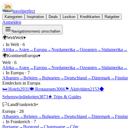
travel
perfect
Kategorien
Inspiration
Deals
Lexikon
Kreditkarten
Ratgeber
Anmelden
Navigationsmenü umschalten
🌍
Welt
Welt
▾
↓ In
Welt
·
6
Afrika
→
Asien
→
Europa
→
Nordamerika
→
Ozeanien
→
Südamerika
→
🌍
Kontinent
Europa
▾
Welt
·
6
Afrika
→
Asien
→
Europa
→
Nordamerika
→
Ozeanien
→
Südamerika
→
↓ In
Europa
·
7
Albanien
→
Belgien
→
Bulgarien
→
Deutschland
→
Dänemark
→
Finnla
Entdecken in
Europa
🛏
Hotels
2931
🍽
Restaurants
3066
⚑
Aktivitäten
2153
◆
Sehenswürdigkeiten
3873
★
Trips & Guides
🏳
Land
Frankreich
▾
Europa
·
28
Albanien
→
Belgien
→
Bulgarien
→
Deutschland
→
Dänemark
→
Finnla
↓ In
Frankreich
·
7
Bretagne
→
Burgund
→
Champagne
→
Côte