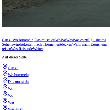
Gut zu
Wo bummeln,
Das musst du
Wo
Wo
Was
Was es zu
Eguisheims
Sehenswürdigkeiten nach Themen entdecken
Wann nach Eguisheim
reisen
Was Reisende
Weiter
Auf dieser Seite
Gut zu
Wo bummeln,
Das musst du
Wo
Wo
Was
Was es zu