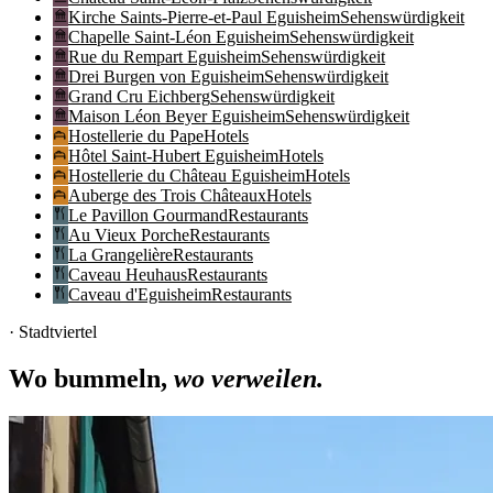
Kirche Saints-Pierre-et-Paul Eguisheim
Sehenswürdigkeit
Chapelle Saint-Léon Eguisheim
Sehenswürdigkeit
Rue du Rempart Eguisheim
Sehenswürdigkeit
Drei Burgen von Eguisheim
Sehenswürdigkeit
Grand Cru Eichberg
Sehenswürdigkeit
Maison Léon Beyer Eguisheim
Sehenswürdigkeit
Hostellerie du Pape
Hotels
Hôtel Saint-Hubert Eguisheim
Hotels
Hostellerie du Château Eguisheim
Hotels
Auberge des Trois Châteaux
Hotels
Le Pavillon Gourmand
Restaurants
Au Vieux Porche
Restaurants
La Grangelière
Restaurants
Caveau Heuhaus
Restaurants
Caveau d'Eguisheim
Restaurants
· Stadtviertel
Wo bummeln,
wo verweilen.