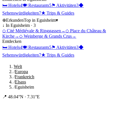
🛏
Hotels
4
🍽
Restaurants
5
⚑
Aktivitäten
3
◆
Sehenswürdigkeiten
7
★
Trips & Guides
⊕
Erkunden
Top in
Eguisheim
▾
↓ In
Eguisheim
·
3
◇
Cité Médiévale & Ringgassen
→
◇
Place du Château &
Kirche
→
◇
Weinberge & Grands Crus
→
Entdecken
🛏
Hotels
4
🍽
Restaurants
5
⚑
Aktivitäten
3
◆
Sehenswürdigkeiten
7
★
Trips & Guides
Welt
/
Europa
/
Frankreich
/
Elsass
/
Eguisheim
📍
48.04°N · 7.31°E