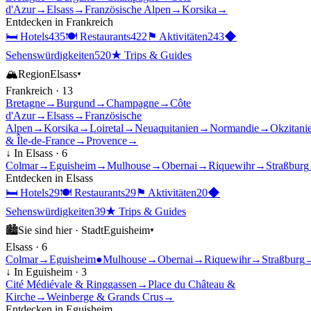
d'Azur
→
Elsass
→
Französische Alpen
→
Korsika
→
Entdecken in
Frankreich
🛏
Hotels
435
🍽
Restaurants
422
⚑
Aktivitäten
243
◆
Sehenswürdigkeiten
520
★
Trips & Guides
🏔
Region
Elsass
▾
Frankreich
·
13
Bretagne
→
Burgund
→
Champagne
→
Côte
d'Azur
→
Elsass
→
Französische
Alpen
→
Korsika
→
Loiretal
→
Neuaquitanien
→
Normandie
→
Okzitani
& Île-de-France
→
Provence
→
↓ In
Elsass
·
6
Colmar
→
Eguisheim
→
Mulhouse
→
Obernai
→
Riquewihr
→
Straßburg
Entdecken in
Elsass
🛏
Hotels
29
🍽
Restaurants
29
⚑
Aktivitäten
20
◆
Sehenswürdigkeiten
39
★
Trips & Guides
🏙
Sie sind hier ·
Stadt
Eguisheim
▾
Elsass
·
6
Colmar
→
Eguisheim
●
Mulhouse
→
Obernai
→
Riquewihr
→
Straßburg
↓ In
Eguisheim
·
3
Cité Médiévale & Ringgassen
→
Place du Château &
Kirche
→
Weinberge & Grands Crus
→
Entdecken in
Eguisheim