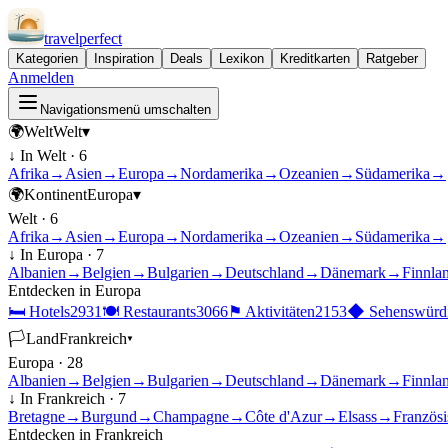
travel
perfect
Kategorien
Inspiration
Deals
Lexikon
Kreditkarten
Ratgeber
Anmelden
Navigationsmenü umschalten
🌍
Welt
Welt
▾
↓ In
Welt
·
6
Afrika
→
Asien
→
Europa
→
Nordamerika
→
Ozeanien
→
Südamerika
→
🌍
Kontinent
Europa
▾
Welt
·
6
Afrika
→
Asien
→
Europa
→
Nordamerika
→
Ozeanien
→
Südamerika
→
↓ In
Europa
·
7
Albanien
→
Belgien
→
Bulgarien
→
Deutschland
→
Dänemark
→
Finnla
Entdecken in
Europa
🛏
Hotels
2931
🍽
Restaurants
3066
⚑
Aktivitäten
2153
◆
Sehenswürdi
🏳
Land
Frankreich
▾
Europa
·
28
Albanien
→
Belgien
→
Bulgarien
→
Deutschland
→
Dänemark
→
Finnla
↓ In
Frankreich
·
7
Bretagne
→
Burgund
→
Champagne
→
Côte d'Azur
→
Elsass
→
Französ
Entdecken in
Frankreich