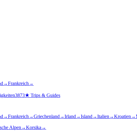
nd
→
Frankreich
→
gkeiten
3873
★
Trips & Guides
nd
→
Frankreich
→
Griechenland
→
Irland
→
Island
→
Italien
→
Kroatien
→
ische Alpen
→
Korsika
→