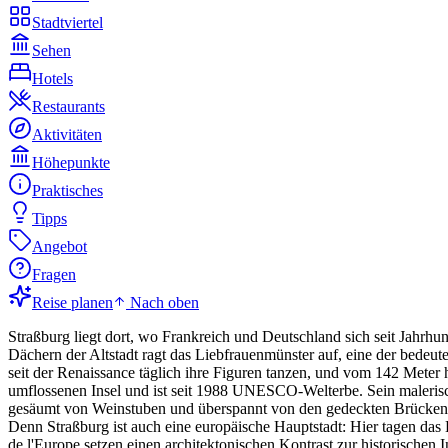
Stadtviertel
Sehen
Hotels
Restaurants
Aktivitäten
Höhepunkte
Praktisches
Tipps
Angebot
Fragen
Reise planen
Nach oben
Straßburg liegt dort, wo Frankreich und Deutschland sich seit Jahrhu
Dächern der Altstadt ragt das Liebfrauenmünster auf, eine der bedeut
seit der Renaissance täglich ihre Figuren tanzen, und vom 142 Meter 
umflossenen Insel und ist seit 1988 UNESCO-Welterbe. Sein malerisc
gesäumt von Weinstuben und überspannt von den gedeckten Brücken (Po
Denn Straßburg ist auch eine europäische Hauptstadt: Hier tagen das
de l'Europe setzen einen architektonischen Kontrast zur historischen I