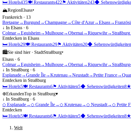
🛏
Hotels
435
🍽
Restaurants
422
⚑
Aktivitäten
243
◆
Sehenswürdigke
🏔
Region
Elsass
▾
Frankreich
·
13
Bretagne
→
Burgund
→
Champagne
→
Côte d'Azur
→
Elsass
→
Französ
↓ In
Elsass
·
6
Colmar
→
Eguisheim
→
Mulhouse
→
Obernai
→
Riquewihr
→
Straßburg
Entdecken in
Elsass
🛏
Hotels
29
🍽
Restaurants
29
⚑
Aktivitäten
20
◆
Sehenswürdigkeite
🏙
Sie sind hier ·
Stadt
Straßburg
▾
Elsass
·
6
Colmar
→
Eguisheim
→
Mulhouse
→
Obernai
→
Riquewihr
→
Straßburg
↓ In
Straßburg
·
6
Esplanade
→
Grande Île
→
Krutenau
→
Neustadt
→
Petite France
→
Quar
Entdecken in
Straßburg
🛏
Hotels
5
🍽
Restaurants
6
⚑
Aktivitäten
5
◆
Sehenswürdigkeiten
8
⊕
Erkunden
Top in
Straßburg
▾
↓ In
Straßburg
·
6
◇
Esplanade
→
◇
Grande Île
→
◇
Krutenau
→
◇
Neustadt
→
◇
Petite 
Entdecken
🛏
Hotels
5
🍽
Restaurants
6
⚑
Aktivitäten
5
◆
Sehenswürdigkeiten
8
Welt