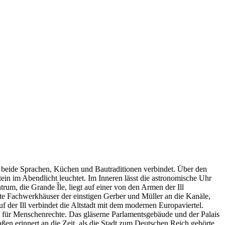
ie beide Sprachen, Küchen und Bautraditionen verbindet. Über den
ein im Abendlicht leuchtet. Im Inneren lässt die astronomische Uhr
um, die Grande Île, liegt auf einer von den Armen der Ill
te Fachwerkhäuser der einstigen Gerber und Müller an die Kanäle,
 der Ill verbindet die Altstadt mit dem modernen Europaviertel.
f für Menschenrechte. Das gläserne Parlamentsgebäude und der Palais
aßen erinnert an die Zeit, als die Stadt zum Deutschen Reich gehörte.