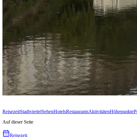
Reisezeit
Stadtviertel
Sehen
Hotels
Restaurants
Aktivitäten
Höhepunkte
P
Auf dieser Seite
Reisezeit