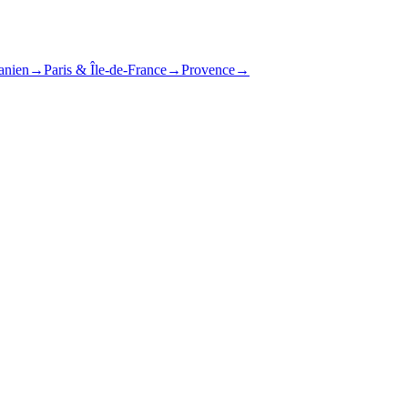
anien
→
Paris & Île-de-France
→
Provence
→