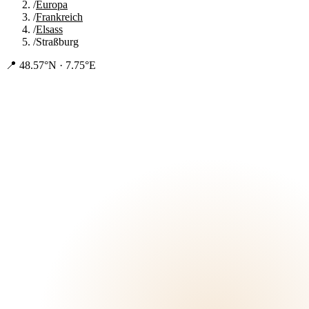
/
Europa
/
Frankreich
/
Elsass
/
Straßburg
📍
48.57°N · 7.75°E