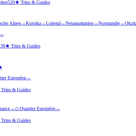
iten
520
★
Trips & Guides
ische Alpen
→
Korsika
→
Loiretal
→
Neuaquitanien
→
Normandie
→
Okzit
→
n
39
★
Trips & Guides
●
tier Européen
→
★
Trips & Guides
France
→
◇
Quartier Européen
→
★
Trips & Guides