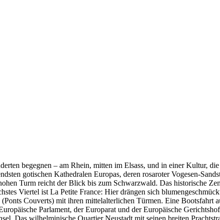
nderten begegnen – am Rhein, mitten im Elsass, und in einer Kultur, d
endsten gotischen Kathedralen Europas, deren rosaroter Vogesen-Sandst
hohen Turm reicht der Blick bis zum Schwarzwald. Das historische Zentr
hstes Viertel ist La Petite France: Hier drängen sich blumengeschmück
nts Couverts) mit ihren mittelalterlichen Türmen. Eine Bootsfahrt auf
 Europäische Parlament, der Europarat und der Europäische Gerichtsho
nsel. Das wilhelminische Quartier Neustadt mit seinen breiten Prachtstr