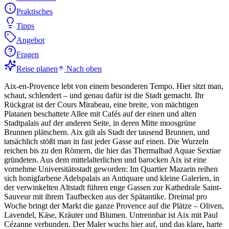
Praktisches
Tipps
Angebot
Fragen
Reise planen
Nach oben
Aix-en-Provence lebt von einem besonderen Tempo. Hier sitzt man,
schaut, schlendert – und genau dafür ist die Stadt gemacht. Ihr
Rückgrat ist der Cours Mirabeau, eine breite, von mächtigen
Platanen beschattete Allee mit Cafés auf der einen und alten
Stadtpalais auf der anderen Seite, in deren Mitte moosgrüne
Brunnen plätschern. Aix gilt als Stadt der tausend Brunnen, und
tatsächlich stößt man in fast jeder Gasse auf einen. Die Wurzeln
reichen bis zu den Römern, die hier das Thermalbad Aquae Sextiae
gründeten. Aus dem mittelalterlichen und barocken Aix ist eine
vornehme Universitätsstadt geworden: Im Quartier Mazarin reihen
sich honigfarbene Adelspalais an Antiquare und kleine Galerien, in
der verwinkelten Altstadt führen enge Gassen zur Kathedrale Saint-
Sauveur mit ihrem Taufbecken aus der Spätantike. Dreimal pro
Woche bringt der Markt die ganze Provence auf die Plätze – Oliven,
Lavendel, Käse, Kräuter und Blumen. Untrennbar ist Aix mit Paul
Cézanne verbunden. Der Maler wuchs hier auf, und das klare, harte