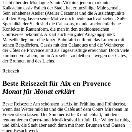
Licht über der Montagne Sainte-Victoire, jenem markanten
Kalksteinmassiv östlich der Stadt, hat er unzählige Male gemalt.
Sein erhaltenes Atelier (Atelier Cézanne) und die Aussichtspunkte
auf den Berg lassen seine Motive noch heute nachvollziehen. Süße
Spezialität der Stadt sind die Calissons, mandel-melonenfarbene
Konfekte in Rautenform, die man in den traditionsreichen
Confiseries bekommt. Aix ist auch ein guter Ausgangspunkt:
Marseille liegt nur eine kurze Bahnfahrt entfernt, das Luberon mit
seinen Bergdörfern, Cassis mit den Calanques und die Weinberge
der Côtes de Provence sind als Tagesausflüge erreichbar. Doch viele
kommen vor allem, um in Aix selbst zu bleiben – wegen der Cafés,
der Brunnen und des Lichts.
Reisezeit
Beste Reisezeit für Aix-en-Provence
Monat für Monat erklärt
Beste Reisezeit:
Am schönsten ist Aix im Frühling und Frühherbst,
wenn das Wetter mild ist und die Cafés auf dem Cours Mirabeau im
Freien sitzen lassen. Der Sommer ist heiß und lebhaft, mit dem
renommierten Opern- und Musikfestival im Juli. Der Winter ist ruhig
und kühl, die Stadt aber auch dann mit ihren Brunnen und Gassen
einen Besuch wert.