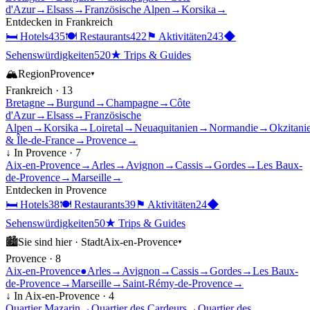
d'Azur
→
Elsass
→
Französische Alpen
→
Korsika
→
Entdecken in
Frankreich
🛏
Hotels
435
🍽
Restaurants
422
⚑
Aktivitäten
243
◆
Sehenswürdigkeiten
520
★
Trips & Guides
🏔
Region
Provence
▾
Frankreich
·
13
Bretagne
→
Burgund
→
Champagne
→
Côte
d'Azur
→
Elsass
→
Französische
Alpen
→
Korsika
→
Loiretal
→
Neuaquitanien
→
Normandie
→
Okzitani
& Île-de-France
→
Provence
→
↓ In
Provence
·
7
Aix-en-Provence
→
Arles
→
Avignon
→
Cassis
→
Gordes
→
Les Baux-
de-Provence
→
Marseille
→
Entdecken in
Provence
🛏
Hotels
38
🍽
Restaurants
39
⚑
Aktivitäten
24
◆
Sehenswürdigkeiten
50
★
Trips & Guides
🏙
Sie sind hier ·
Stadt
Aix-en-Provence
▾
Provence
·
8
Aix-en-Provence
●
Arles
→
Avignon
→
Cassis
→
Gordes
→
Les Baux-
de-Provence
→
Marseille
→
Saint-Rémy-de-Provence
→
↓ In
Aix-en-Provence
·
4
Quartier Mazarin
→
Quartier des Cardeurs
→
Quartier des