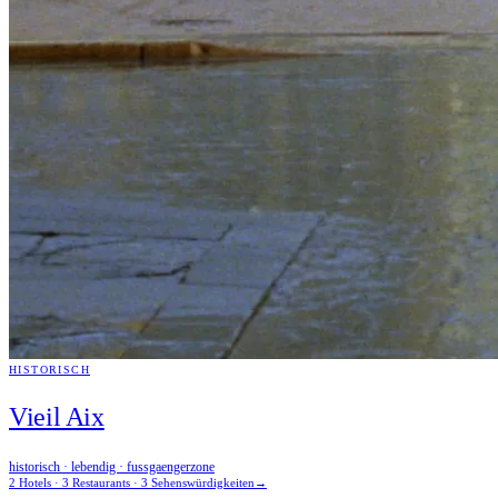
HISTORISCH
Vieil Aix
historisch · lebendig · fussgaengerzone
2 Hotels · 3 Restaurants · 3 Sehenswürdigkeiten
→