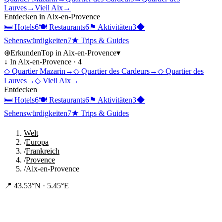
Lauves
→
Vieil Aix
→
Entdecken in
Aix-en-Provence
🛏
Hotels
6
🍽
Restaurants
6
⚑
Aktivitäten
3
◆
Sehenswürdigkeiten
7
★
Trips & Guides
⊕
Erkunden
Top in
Aix-en-Provence
▾
↓ In
Aix-en-Provence
·
4
◇
Quartier Mazarin
→
◇
Quartier des Cardeurs
→
◇
Quartier des
Lauves
→
◇
Vieil Aix
→
Entdecken
🛏
Hotels
6
🍽
Restaurants
6
⚑
Aktivitäten
3
◆
Sehenswürdigkeiten
7
★
Trips & Guides
Welt
/
Europa
/
Frankreich
/
Provence
/
Aix-en-Provence
📍
43.53°N · 5.45°E