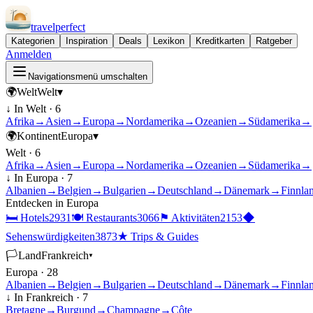
travel
perfect
Kategorien
Inspiration
Deals
Lexikon
Kreditkarten
Ratgeber
Anmelden
Navigationsmenü umschalten
🌍
Welt
Welt
▾
↓ In
Welt
·
6
Afrika
→
Asien
→
Europa
→
Nordamerika
→
Ozeanien
→
Südamerika
→
🌍
Kontinent
Europa
▾
Welt
·
6
Afrika
→
Asien
→
Europa
→
Nordamerika
→
Ozeanien
→
Südamerika
→
↓ In
Europa
·
7
Albanien
→
Belgien
→
Bulgarien
→
Deutschland
→
Dänemark
→
Finnla
Entdecken in
Europa
🛏
Hotels
2931
🍽
Restaurants
3066
⚑
Aktivitäten
2153
◆
Sehenswürdigkeiten
3873
★
Trips & Guides
🏳
Land
Frankreich
▾
Europa
·
28
Albanien
→
Belgien
→
Bulgarien
→
Deutschland
→
Dänemark
→
Finnla
↓ In
Frankreich
·
7
Bretagne
→
Burgund
→
Champagne
→
Côte