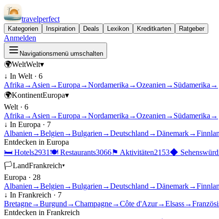
travel
perfect
Kategorien
Inspiration
Deals
Lexikon
Kreditkarten
Ratgeber
Anmelden
Navigationsmenü umschalten
🌍
Welt
Welt
▾
↓ In
Welt
·
6
Afrika
→
Asien
→
Europa
→
Nordamerika
→
Ozeanien
→
Südamerika
→
🌍
Kontinent
Europa
▾
Welt
·
6
Afrika
→
Asien
→
Europa
→
Nordamerika
→
Ozeanien
→
Südamerika
→
↓ In
Europa
·
7
Albanien
→
Belgien
→
Bulgarien
→
Deutschland
→
Dänemark
→
Finnla
Entdecken in
Europa
🛏
Hotels
2931
🍽
Restaurants
3066
⚑
Aktivitäten
2153
◆
Sehenswürdi
🏳
Land
Frankreich
▾
Europa
·
28
Albanien
→
Belgien
→
Bulgarien
→
Deutschland
→
Dänemark
→
Finnla
↓ In
Frankreich
·
7
Bretagne
→
Burgund
→
Champagne
→
Côte d'Azur
→
Elsass
→
Französ
Entdecken in
Frankreich