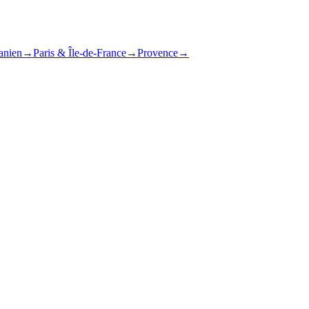
anien
→
Paris & Île-de-France
→
Provence
→