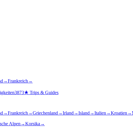
nd
→
Frankreich
→
gkeiten
3873
★
Trips & Guides
nd
→
Frankreich
→
Griechenland
→
Irland
→
Island
→
Italien
→
Kroatien
→
ische Alpen
→
Korsika
→