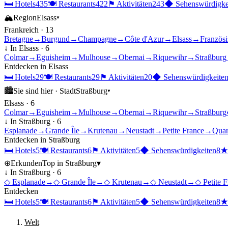
🛏
Hotels
435
🍽
Restaurants
422
⚑
Aktivitäten
243
◆
Sehenswürdigke
🏔
Region
Elsass
▾
Frankreich
·
13
Bretagne
→
Burgund
→
Champagne
→
Côte d'Azur
→
Elsass
→
Französ
↓ In
Elsass
·
6
Colmar
→
Eguisheim
→
Mulhouse
→
Obernai
→
Riquewihr
→
Straßburg
Entdecken in
Elsass
🛏
Hotels
29
🍽
Restaurants
29
⚑
Aktivitäten
20
◆
Sehenswürdigkeite
🏙
Sie sind hier ·
Stadt
Straßburg
▾
Elsass
·
6
Colmar
→
Eguisheim
→
Mulhouse
→
Obernai
→
Riquewihr
→
Straßburg
↓ In
Straßburg
·
6
Esplanade
→
Grande Île
→
Krutenau
→
Neustadt
→
Petite France
→
Quar
Entdecken in
Straßburg
🛏
Hotels
5
🍽
Restaurants
6
⚑
Aktivitäten
5
◆
Sehenswürdigkeiten
8
⊕
Erkunden
Top in
Straßburg
▾
↓ In
Straßburg
·
6
◇
Esplanade
→
◇
Grande Île
→
◇
Krutenau
→
◇
Neustadt
→
◇
Petite 
Entdecken
🛏
Hotels
5
🍽
Restaurants
6
⚑
Aktivitäten
5
◆
Sehenswürdigkeiten
8
Welt