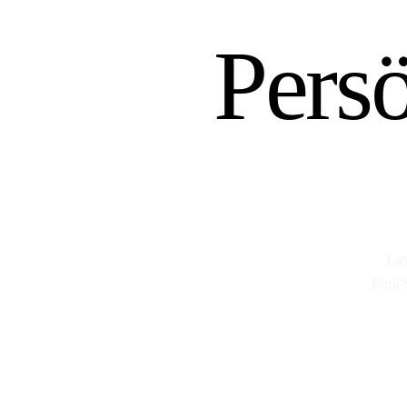
Pers
Las
Fink'