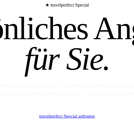
★ travelperfect Special
önliches An
für Sie.
sen Sie sich von travelperfect ein massgeschneidertes Angebot
Stuebel von unseren Partnern erstellen — unverbindlich & kost
travelperfect Special anfragen