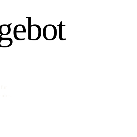
gebot
 für
enlos.