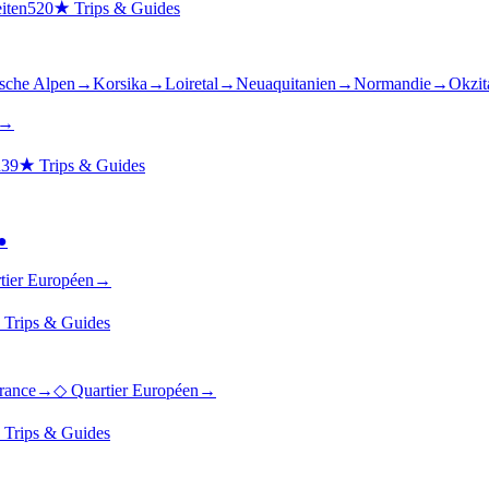
iten
520
★
Trips & Guides
ische Alpen
→
Korsika
→
Loiretal
→
Neuaquitanien
→
Normandie
→
Okzit
→
n
39
★
Trips & Guides
●
tier Européen
→
★
Trips & Guides
France
→
◇
Quartier Européen
→
★
Trips & Guides