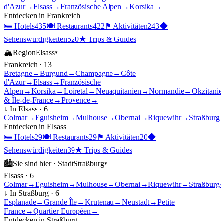
d'Azur
→
Elsass
→
Französische Alpen
→
Korsika
→
Entdecken in
Frankreich
🛏
Hotels
435
🍽
Restaurants
422
⚑
Aktivitäten
243
◆
Sehenswürdigkeiten
520
★
Trips & Guides
🏔
Region
Elsass
▾
Frankreich
·
13
Bretagne
→
Burgund
→
Champagne
→
Côte
d'Azur
→
Elsass
→
Französische
Alpen
→
Korsika
→
Loiretal
→
Neuaquitanien
→
Normandie
→
Okzitani
& Île-de-France
→
Provence
→
↓ In
Elsass
·
6
Colmar
→
Eguisheim
→
Mulhouse
→
Obernai
→
Riquewihr
→
Straßburg
Entdecken in
Elsass
🛏
Hotels
29
🍽
Restaurants
29
⚑
Aktivitäten
20
◆
Sehenswürdigkeiten
39
★
Trips & Guides
🏙
Sie sind hier ·
Stadt
Straßburg
▾
Elsass
·
6
Colmar
→
Eguisheim
→
Mulhouse
→
Obernai
→
Riquewihr
→
Straßburg
↓ In
Straßburg
·
6
Esplanade
→
Grande Île
→
Krutenau
→
Neustadt
→
Petite
France
→
Quartier Européen
→
Entdecken in
Straßburg