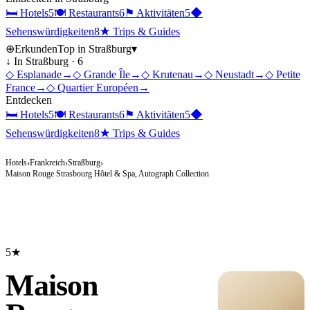
🛏
Hotels
5
🍽
Restaurants
6
⚑
Aktivitäten
5
◆
Sehenswürdigkeiten
8
★
Trips & Guides
⊕
Erkunden
Top in
Straßburg
▾
↓ In
Straßburg
·
6
◇
Esplanade
→
◇
Grande Île
→
◇
Krutenau
→
◇
Neustadt
→
◇
Petite
France
→
◇
Quartier Européen
→
Entdecken
🛏
Hotels
5
🍽
Restaurants
6
⚑
Aktivitäten
5
◆
Sehenswürdigkeiten
8
★
Trips & Guides
Hotels
Frankreich
Straßburg
›
›
›
Maison Rouge Strasbourg Hôtel & Spa, Autograph Collection
5★
Maison