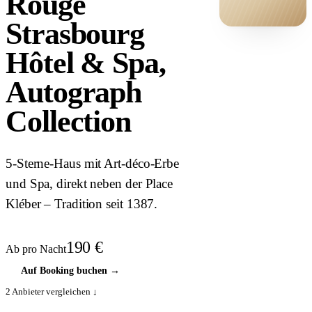
Rouge
Strasbourg
HOTEL ·
Hôtel & Spa,
COVER
Autograph
Collection
5-Sterne-Haus mit Art-déco-Erbe
und Spa, direkt neben der Place
Kléber – Tradition seit 1387.
190
€
Ab pro Nacht
Auf Booking buchen
→
2
Anbieter vergleichen ↓