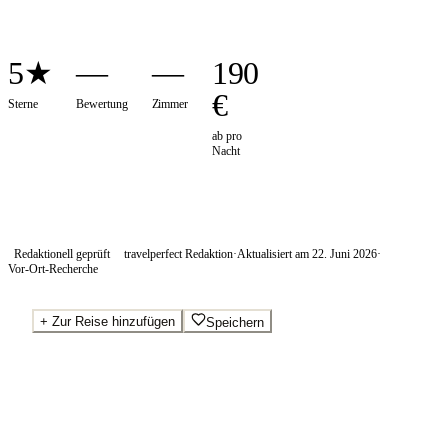
5★
—
—
190
€
Sterne
Bewertung
Zimmer
ab pro
Nacht
Redaktionell geprüft
travelperfect Redaktion
·
Aktualisiert am
22. Juni 2026
·
Vor-Ort-Recherche
+
Zur Reise hinzufügen
Speichern