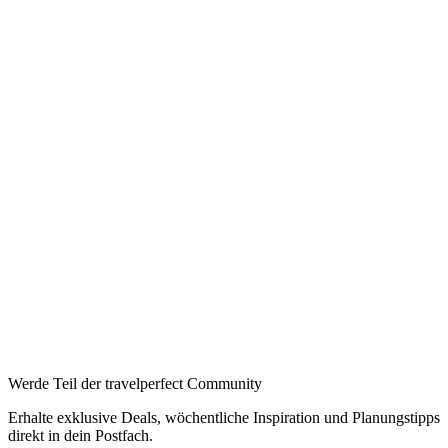
Ab pro Nacht
Auf Booking.com buchen
→
190 €
Booking
→
Expedia
→
Affiliate-Links · Preis bleibt für Sie identisch
Werde Teil der travelperfect Community
Erhalte exklusive Deals, wöchentliche Inspiration und Planungstipps
direkt in dein Postfach.