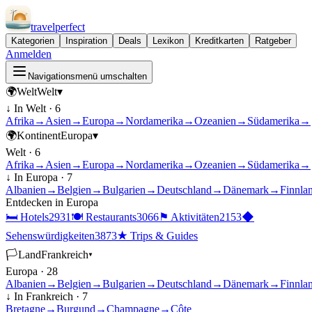
travel
perfect
Kategorien
Inspiration
Deals
Lexikon
Kreditkarten
Ratgeber
Anmelden
Navigationsmenü umschalten
🌍
Welt
Welt
▾
↓ In
Welt
·
6
Afrika
→
Asien
→
Europa
→
Nordamerika
→
Ozeanien
→
Südamerika
→
🌍
Kontinent
Europa
▾
Welt
·
6
Afrika
→
Asien
→
Europa
→
Nordamerika
→
Ozeanien
→
Südamerika
→
↓ In
Europa
·
7
Albanien
→
Belgien
→
Bulgarien
→
Deutschland
→
Dänemark
→
Finnla
Entdecken in
Europa
🛏
Hotels
2931
🍽
Restaurants
3066
⚑
Aktivitäten
2153
◆
Sehenswürdigkeiten
3873
★
Trips & Guides
🏳
Land
Frankreich
▾
Europa
·
28
Albanien
→
Belgien
→
Bulgarien
→
Deutschland
→
Dänemark
→
Finnla
↓ In
Frankreich
·
7
Bretagne
→
Burgund
→
Champagne
→
Côte