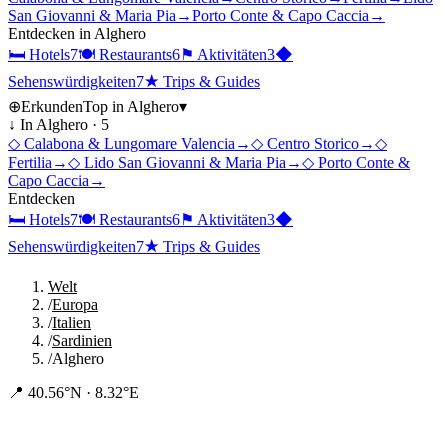
San Giovanni & Maria Pia
→
Porto Conte & Capo Caccia
→
Entdecken in
Alghero
🛏
Hotels
7
🍽
Restaurants
6
⚑
Aktivitäten
3
◆
Sehenswürdigkeiten
7
★
Trips & Guides
⊕
Erkunden
Top in
Alghero
▾
↓ In
Alghero
·
5
◇
Calabona & Lungomare Valencia
→
◇
Centro Storico
→
◇
Fertilia
→
◇
Lido San Giovanni & Maria Pia
→
◇
Porto Conte &
Capo Caccia
→
Entdecken
🛏
Hotels
7
🍽
Restaurants
6
⚑
Aktivitäten
3
◆
Sehenswürdigkeiten
7
★
Trips & Guides
Welt
/
Europa
/
Italien
/
Sardinien
/
Alghero
📍
40.56°N · 8.32°E