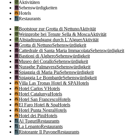
Aktivitäten
Sehenswürdigkeiten
Hotels
Restaurants
Bootstour zur Grotta di Nettuno
Aktivität
Weinprobe bei Tenute Sella & Mosca
Aktivität
Altstadtrundgang durch L'Alguer
Aktivität
Grotta di Nettuno
Sehenswürdigkeit
Cattedrale di Santa Maria Immacolata
Sehenswürdigkeit
Bastioni di Alghero
Sehenswürdigkeit
Museo del Corallo
Sehenswürdigkeit
Nuraghe Palmavera
Sehenswürdigkeit
Spiaggia di Maria Pia
Sehenswürdigkeit
Spiaggia Le Bombarde
Sehenswürdigkeit
Villa Las Tronas Hotel & SPA
Hotels
Hotel Carlos V
Hotels
Hotel Catalunya
Hotels
Hotel San Francesco
Hotels
El Faro Hotel & Spa
Hotels
Hotel Punta Negra
Hotels
Hotel dei Pini
Hotels
Al Tuguri
Restaurants
La Lepanto
Restaurants
Ristorante Il Pavone
Restaurants