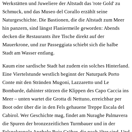
Werkstätten und Juweliere der Altstadt das 'rote Gold' zu
Schmuck, und das Museo del Corallo erzählt seine
Naturgeschichte. Die Bastionen, die die Altstadt zum Meer
hin panzern, sind längst Flaniermeile geworden: Abends
decken die Restaurants ihre Tische direkt auf der
Mauerkrone, und zur Passeggiata schiebt sich die halbe
Stadt am Wasser entlang.
Kaum eine sardische Stadt hat zudem ein solches Hinterland.
Eine Viertelstunde westlich beginnt der Naturpark Porto
Conte mit den Stränden Mugoni, Lazzaretto und Le
Bombarde, dahinter stürzen die Klippen des Capo Caccia ins
Meer – unten wartet die Grotta di Nettuno, erreichbar per
Boot oder über die in den Fels gehauene Treppe Escala del
Cabirol. Wer Geschichte mag, findet am Nuraghe Palmavera
die Spuren der bronzezeitlichen Turmbauer und in der
Felsnekropole Anghelu Ruju Gräber, die noch älter sind. Und