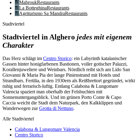
Mabrouk
Restaurants
La Botteghina
Restaurants
Agriturismo Sa Mandra
Restaurants
Stadtviertel
Stadtviertel in Alghero
jedes mit eigenem
Charakter
Das Herz schlägt im
Centro Storico
: ein Labyrinth katalanischer
Gassen hinter honigfarbenen Bastionen, voller gotischer Palazzi,
Korallenjuweliere und Weinbars. Nördlich reiht sich am Lido San
Giovanni & Maria Pia der lange Pinienstrand mit Hotels und
Strandbars. Fertilia, in den 1930ern als Reißbrettort gegründet, wirkt
ruhig und ferrarisch-luftig. Entlang Calabona & Lungomare
Valencia spaziert man oberhalb der Felsbuchten mit
Sonnenuntergangsblick. Und im grünen Porto Conte & Capo
Caccia weicht die Stadt dem Naturpark, den Kalkklippen und
Wanderwegen zur
Grotta di Nettuno
.
Alle Stadtviertel
Calabona & Lungomare Valencia
Centro Storico