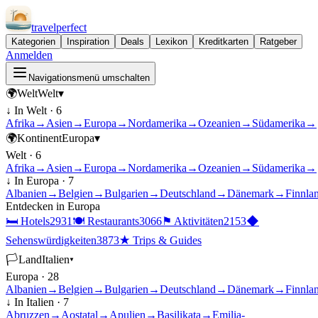
travel
perfect
Kategorien
Inspiration
Deals
Lexikon
Kreditkarten
Ratgeber
Anmelden
Navigationsmenü umschalten
🌍
Welt
Welt
▾
↓ In
Welt
·
6
Afrika
→
Asien
→
Europa
→
Nordamerika
→
Ozeanien
→
Südamerika
→
🌍
Kontinent
Europa
▾
Welt
·
6
Afrika
→
Asien
→
Europa
→
Nordamerika
→
Ozeanien
→
Südamerika
→
↓ In
Europa
·
7
Albanien
→
Belgien
→
Bulgarien
→
Deutschland
→
Dänemark
→
Finnla
Entdecken in
Europa
🛏
Hotels
2931
🍽
Restaurants
3066
⚑
Aktivitäten
2153
◆
Sehenswürdigkeiten
3873
★
Trips & Guides
🏳
Land
Italien
▾
Europa
·
28
Albanien
→
Belgien
→
Bulgarien
→
Deutschland
→
Dänemark
→
Finnla
↓ In
Italien
·
7
Abruzzen
→
Aostatal
→
Apulien
→
Basilikata
→
Emilia-