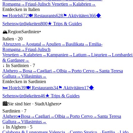
Romagna
→
Friaul-Julisch Venetien
→
Kalabrien
→
Entdecken in
Italien
🛏
Hotels
672
🍽
Restaurants
628
⚑
Aktivitäten
366
◆
Sehenswürdigkeiten
800
★
Trips & Guides
🏔
Region
Sardinien
▾
Italien
·
20
Abruzzen
→
Aostatal
→
Apulien
→
Basilikata
→
Emilia-
Romagna
→
Friaul-Julisch
Venetien
→
Kalabrien
→
Kampanien
→
Latium
→
Ligurien
→
Lombardei
& Gardasee
→
↓ In
Sardinien
·
7
Alghero
→
Bosa
→
Cagliari
→
Olbia
→
Porto Cervo
→
Santa Teresa
Gallura
→
Villasimius
→
Entdecken in
Sardinien
🛏
Hotels
39
🍽
Restaurants
34
⚑
Aktivitäten
17
◆
Sehenswürdigkeiten
46
★
Trips & Guides
🏙
Sie sind hier ·
Stadt
Alghero
▾
Sardinien
·
7
Alghero
●
Bosa
→
Cagliari
→
Olbia
→
Porto Cervo
→
Santa Teresa
Gallura
→
Villasimius
→
↓ In
Alghero
·
5
Calabona & Lungomare Valencia
→
Centro Storico
→
Fertilia
→
Lido