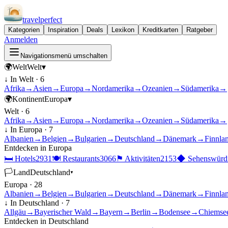
travel
perfect
Kategorien
Inspiration
Deals
Lexikon
Kreditkarten
Ratgeber
Anmelden
Navigationsmenü umschalten
🌍
Welt
Welt
▾
↓ In
Welt
·
6
Afrika
→
Asien
→
Europa
→
Nordamerika
→
Ozeanien
→
Südamerika
→
🌍
Kontinent
Europa
▾
Welt
·
6
Afrika
→
Asien
→
Europa
→
Nordamerika
→
Ozeanien
→
Südamerika
→
↓ In
Europa
·
7
Albanien
→
Belgien
→
Bulgarien
→
Deutschland
→
Dänemark
→
Finnla
Entdecken in
Europa
🛏
Hotels
2931
🍽
Restaurants
3066
⚑
Aktivitäten
2153
◆
Sehenswürdi
🏳
Land
Deutschland
▾
Europa
·
28
Albanien
→
Belgien
→
Bulgarien
→
Deutschland
→
Dänemark
→
Finnla
↓ In
Deutschland
·
7
Allgäu
→
Bayerischer Wald
→
Bayern
→
Berlin
→
Bodensee
→
Chiemse
Entdecken in
Deutschland