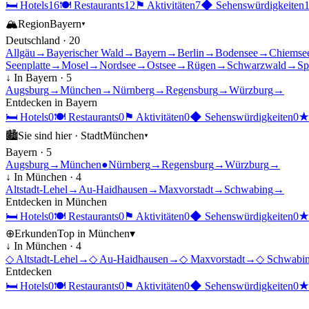
🛏
Hotels
16
🍽
Restaurants
12
⚑
Aktivitäten
7
◆
Sehenswürdigkeiten
🏔
Region
Bayern
▾
Deutschland
·
20
Allgäu
→
Bayerischer Wald
→
Bayern
→
Berlin
→
Bodensee
→
Chiemse
Seenplatte
→
Mosel
→
Nordsee
→
Ostsee
→
Rügen
→
Schwarzwald
→
Sp
↓ In
Bayern
·
5
Augsburg
→
München
→
Nürnberg
→
Regensburg
→
Würzburg
→
Entdecken in
Bayern
🛏
Hotels
0
🍽
Restaurants
0
⚑
Aktivitäten
0
◆
Sehenswürdigkeiten
0
🏙
Sie sind hier ·
Stadt
München
▾
Bayern
·
5
Augsburg
→
München
●
Nürnberg
→
Regensburg
→
Würzburg
→
↓ In
München
·
4
Altstadt-Lehel
→
Au-Haidhausen
→
Maxvorstadt
→
Schwabing
→
Entdecken in
München
🛏
Hotels
0
🍽
Restaurants
0
⚑
Aktivitäten
0
◆
Sehenswürdigkeiten
0
⊕
Erkunden
Top in
München
▾
↓ In
München
·
4
◇
Altstadt-Lehel
→
◇
Au-Haidhausen
→
◇
Maxvorstadt
→
◇
Schwabi
Entdecken
🛏
Hotels
0
🍽
Restaurants
0
⚑
Aktivitäten
0
◆
Sehenswürdigkeiten
0