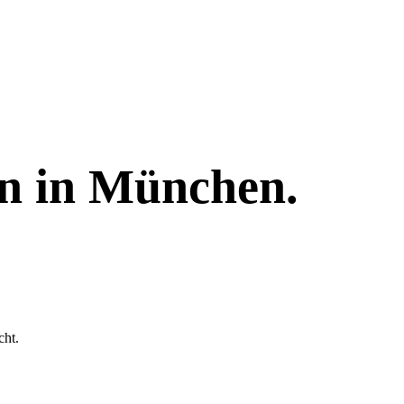
n
in
München
.
cht.