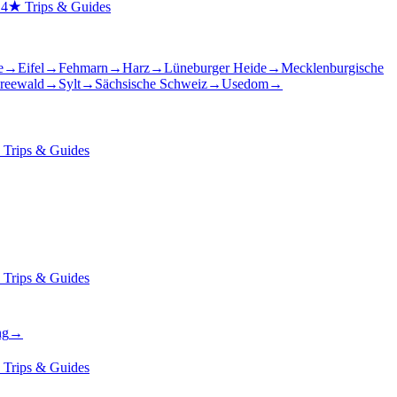
14
★
Trips & Guides
e
→
Eifel
→
Fehmarn
→
Harz
→
Lüneburger Heide
→
Mecklenburgische
reewald
→
Sylt
→
Sächsische Schweiz
→
Usedom
→
★
Trips & Guides
★
Trips & Guides
ng
→
★
Trips & Guides