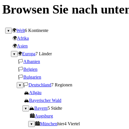
Browsen Sie nach unten
🌍
Welt
6 Kontinente
▾
🌍
Afrika
🌍
Asien
🌍
Europa
7 Länder
▾
🏳
Albanien
🏳
Belgien
🏳
Bulgarien
🏳
Deutschland
7 Regionen
▾
🏔
Allgäu
🏔
Bayerischer Wald
🏔
Bayern
5 Städte
▾
🏙
Augsburg
🏙
München
hier
4 Viertel
▾