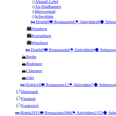
◇
Altstadt-Lehel
◇
Au-Haidhausen
◇
Maxvorstadt
◇
Schwabing
🛏
Hotels
0
🍽
Restaurants
0
⚑
Aktivitäten
0
◆
Sehen
🏙
Nürnberg
🏙
Regensburg
🏙
Würzburg
🛏
Hotels
0
🍽
Restaurants
0
⚑
Aktivitäten
0
◆
Sehenswü
🏔
Berlin
🏔
Bodensee
🏔
Chiemsee
🏔
Eifel
🛏
Hotels
16
🍽
Restaurants
12
⚑
Aktivitäten
7
◆
Sehenswür
🏳
Dänemark
🏳
Finnland
🏳
Frankreich
🛏
Hotels
2931
🍽
Restaurants
3066
⚑
Aktivitäten
2153
◆
Sehe