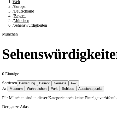
Welt
/
Europa
/
Deutschland
/
Bayern
/
München
/
Sehenswürdigkeiten
München
Sehenswürdigkeite
0
Einträge
Sortieren
Bewertung
Beliebt
Neueste
A–Z
Art
Museum
Wahrzeichen
Park
Schloss
Aussichtspunkt
Für München sind in dieser Kategorie noch keine Einträge veröffentli
Der ganze Atlas