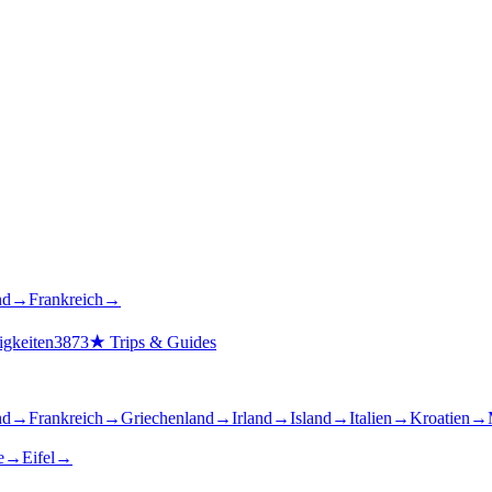
nd
→
Frankreich
→
gkeiten
3873
★
Trips & Guides
nd
→
Frankreich
→
Griechenland
→
Irland
→
Island
→
Italien
→
Kroatien
→
e
→
Eifel
→