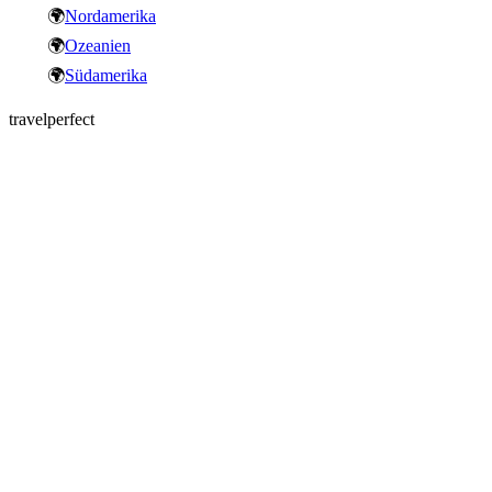
🌍
Nordamerika
🌍
Ozeanien
🌍
Südamerika
travelperfect