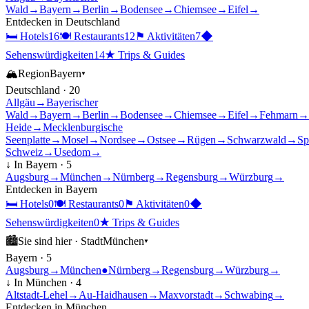
Wald
→
Bayern
→
Berlin
→
Bodensee
→
Chiemsee
→
Eifel
→
Entdecken in
Deutschland
🛏
Hotels
16
🍽
Restaurants
12
⚑
Aktivitäten
7
◆
Sehenswürdigkeiten
14
★
Trips & Guides
🏔
Region
Bayern
▾
Deutschland
·
20
Allgäu
→
Bayerischer
Wald
→
Bayern
→
Berlin
→
Bodensee
→
Chiemsee
→
Eifel
→
Fehmarn
→
Heide
→
Mecklenburgische
Seenplatte
→
Mosel
→
Nordsee
→
Ostsee
→
Rügen
→
Schwarzwald
→
Sp
Schweiz
→
Usedom
→
↓ In
Bayern
·
5
Augsburg
→
München
→
Nürnberg
→
Regensburg
→
Würzburg
→
Entdecken in
Bayern
🛏
Hotels
0
🍽
Restaurants
0
⚑
Aktivitäten
0
◆
Sehenswürdigkeiten
0
★
Trips & Guides
🏙
Sie sind hier ·
Stadt
München
▾
Bayern
·
5
Augsburg
→
München
●
Nürnberg
→
Regensburg
→
Würzburg
→
↓ In
München
·
4
Altstadt-Lehel
→
Au-Haidhausen
→
Maxvorstadt
→
Schwabing
→
Entdecken in
München