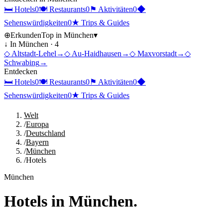
🛏
Hotels
0
🍽
Restaurants
0
⚑
Aktivitäten
0
◆
Sehenswürdigkeiten
0
★
Trips & Guides
⊕
Erkunden
Top in
München
▾
↓ In
München
·
4
◇
Altstadt-Lehel
→
◇
Au-Haidhausen
→
◇
Maxvorstadt
→
◇
Schwabing
→
Entdecken
🛏
Hotels
0
🍽
Restaurants
0
⚑
Aktivitäten
0
◆
Sehenswürdigkeiten
0
★
Trips & Guides
Welt
/
Europa
/
Deutschland
/
Bayern
/
München
/
Hotels
München
Hotels
in
München
.