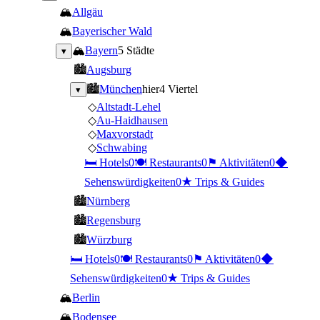
🏔
Allgäu
🏔
Bayerischer Wald
🏔
Bayern
5 Städte
▾
🏙
Augsburg
🏙
München
hier
4 Viertel
▾
◇
Altstadt-Lehel
◇
Au-Haidhausen
◇
Maxvorstadt
◇
Schwabing
🛏
Hotels
0
🍽
Restaurants
0
⚑
Aktivitäten
0
◆
Sehenswürdigkeiten
0
★
Trips & Guides
🏙
Nürnberg
🏙
Regensburg
🏙
Würzburg
🛏
Hotels
0
🍽
Restaurants
0
⚑
Aktivitäten
0
◆
Sehenswürdigkeiten
0
★
Trips & Guides
🏔
Berlin
🏔
Bodensee