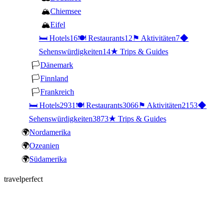
🏔
Chiemsee
🏔
Eifel
🛏
Hotels
16
🍽
Restaurants
12
⚑
Aktivitäten
7
◆
Sehenswürdigkeiten
14
★
Trips & Guides
🏳
Dänemark
🏳
Finnland
🏳
Frankreich
🛏
Hotels
2931
🍽
Restaurants
3066
⚑
Aktivitäten
2153
◆
Sehenswürdigkeiten
3873
★
Trips & Guides
🌍
Nordamerika
🌍
Ozeanien
🌍
Südamerika
travelperfect