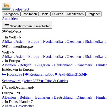
travel
perfect
Kategorien
Inspiration
Deals
Lexikon
Kreditkarten
Ratgeber
Anmelden
Navigationsmenü umschalten
🌍
Welt
Welt
▾
↓ In
Welt
·
6
Afrika
→
Asien
→
Europa
→
Nordamerika
→
Ozeanien
→
Südamerika
→
🌍
Kontinent
Europa
▾
Welt
·
6
Afrika
→
Asien
→
Europa
→
Nordamerika
→
Ozeanien
→
Südamerika
→
↓ In
Europa
·
7
Albanien
→
Belgien
→
Bulgarien
→
Deutschland
→
Dänemark
→
Finnla
Entdecken in
Europa
🛏
Hotels
2931
🍽
Restaurants
3066
⚑
Aktivitäten
2153
◆
Sehenswürdigkeiten
3873
★
Trips & Guides
🏳
Land
Deutschland
▾
Europa
·
28
Albanien
→
Belgien
→
Bulgarien
→
Deutschland
→
Dänemark
→
Finnla
↓ In
Deutschland
·
7
Allgäu
→
Bayerischer