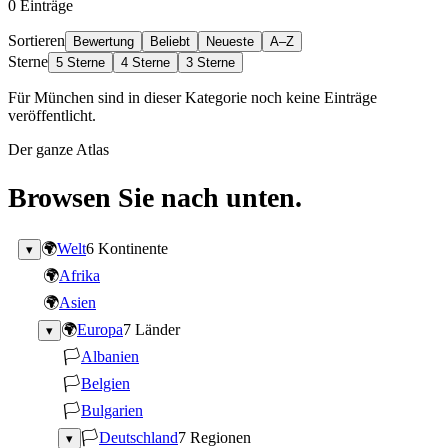
0
Einträge
Sortieren
Bewertung
Beliebt
Neueste
A–Z
Sterne
5 Sterne
4 Sterne
3 Sterne
Für München sind in dieser Kategorie noch keine Einträge
veröffentlicht.
Der ganze Atlas
Browsen Sie nach unten.
🌍
Welt
6 Kontinente
▾
🌍
Afrika
🌍
Asien
🌍
Europa
7 Länder
▾
🏳
Albanien
🏳
Belgien
🏳
Bulgarien
🏳
Deutschland
7 Regionen
▾