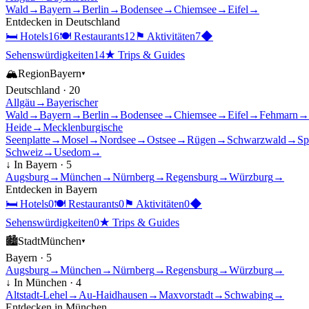
Wald
→
Bayern
→
Berlin
→
Bodensee
→
Chiemsee
→
Eifel
→
Entdecken in
Deutschland
🛏
Hotels
16
🍽
Restaurants
12
⚑
Aktivitäten
7
◆
Sehenswürdigkeiten
14
★
Trips & Guides
🏔
Region
Bayern
▾
Deutschland
·
20
Allgäu
→
Bayerischer
Wald
→
Bayern
→
Berlin
→
Bodensee
→
Chiemsee
→
Eifel
→
Fehmarn
→
Heide
→
Mecklenburgische
Seenplatte
→
Mosel
→
Nordsee
→
Ostsee
→
Rügen
→
Schwarzwald
→
Sp
Schweiz
→
Usedom
→
↓ In
Bayern
·
5
Augsburg
→
München
→
Nürnberg
→
Regensburg
→
Würzburg
→
Entdecken in
Bayern
🛏
Hotels
0
🍽
Restaurants
0
⚑
Aktivitäten
0
◆
Sehenswürdigkeiten
0
★
Trips & Guides
🏙
Stadt
München
▾
Bayern
·
5
Augsburg
→
München
→
Nürnberg
→
Regensburg
→
Würzburg
→
↓ In
München
·
4
Altstadt-Lehel
→
Au-Haidhausen
→
Maxvorstadt
→
Schwabing
→
Entdecken in
München