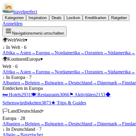
travel
perfect
Kategorien
Inspiration
Deals
Lexikon
Kreditkarten
Ratgeber
Anmelden
Navigationsmenü umschalten
🌍
Welt
Welt
▾
↓ In
Welt
·
6
Afrika
→
Asien
→
Europa
→
Nordamerika
→
Ozeanien
→
Südamerika
→
🌍
Kontinent
Europa
▾
Welt
·
6
Afrika
→
Asien
→
Europa
→
Nordamerika
→
Ozeanien
→
Südamerika
→
↓ In
Europa
·
7
Albanien
→
Belgien
→
Bulgarien
→
Deutschland
→
Dänemark
→
Finnla
Entdecken in
Europa
🛏
Hotels
2931
🍽
Restaurants
3066
⚑
Aktivitäten
2153
◆
Sehenswürdigkeiten
3873
★
Trips & Guides
🏳
Land
Deutschland
▾
Europa
·
28
Albanien
→
Belgien
→
Bulgarien
→
Deutschland
→
Dänemark
→
Finnla
↓ In
Deutschland
·
7
Allgäu
→
Bayerischer