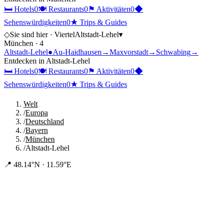
🛏
Hotels
0
🍽
Restaurants
0
⚑
Aktivitäten
0
◆
Sehenswürdigkeiten
0
★
Trips & Guides
◇
Sie sind hier ·
Viertel
Altstadt-Lehel
▾
München
·
4
Altstadt-Lehel
●
Au-Haidhausen
→
Maxvorstadt
→
Schwabing
→
Entdecken in
Altstadt-Lehel
🛏
Hotels
0
🍽
Restaurants
0
⚑
Aktivitäten
0
◆
Sehenswürdigkeiten
0
★
Trips & Guides
Welt
/
Europa
/
Deutschland
/
Bayern
/
München
/
Altstadt-Lehel
📍
48.14°N · 11.59°E