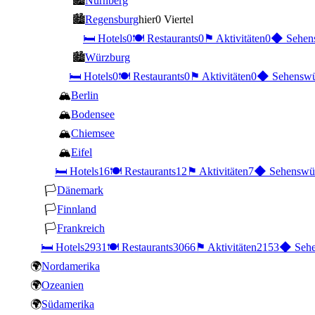
🏙
Nürnberg
🏙
Regensburg
hier
0 Viertel
🛏
Hotels
0
🍽
Restaurants
0
⚑
Aktivitäten
0
◆
Sehen
🏙
Würzburg
🛏
Hotels
0
🍽
Restaurants
0
⚑
Aktivitäten
0
◆
Sehenswü
🏔
Berlin
🏔
Bodensee
🏔
Chiemsee
🏔
Eifel
🛏
Hotels
16
🍽
Restaurants
12
⚑
Aktivitäten
7
◆
Sehenswür
🏳
Dänemark
🏳
Finnland
🏳
Frankreich
🛏
Hotels
2931
🍽
Restaurants
3066
⚑
Aktivitäten
2153
◆
Sehe
🌍
Nordamerika
🌍
Ozeanien
🌍
Südamerika