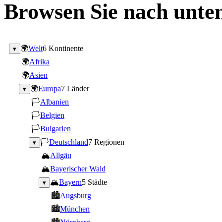
Browsen Sie nach unten
🌍
Welt
6 Kontinente
▾
🌍
Afrika
🌍
Asien
🌍
Europa
7 Länder
▾
🏳
Albanien
🏳
Belgien
🏳
Bulgarien
🏳
Deutschland
7 Regionen
▾
🏔
Allgäu
🏔
Bayerischer Wald
🏔
Bayern
5 Städte
▾
🏙
Augsburg
🏙
München