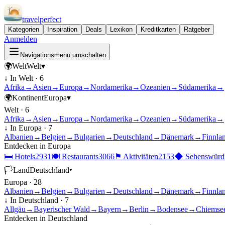
travel
perfect
Kategorien
Inspiration
Deals
Lexikon
Kreditkarten
Ratgeber
Anmelden
Navigationsmenü umschalten
🌍
Welt
Welt
▾
↓ In
Welt
·
6
Afrika
→
Asien
→
Europa
→
Nordamerika
→
Ozeanien
→
Südamerika
→
🌍
Kontinent
Europa
▾
Welt
·
6
Afrika
→
Asien
→
Europa
→
Nordamerika
→
Ozeanien
→
Südamerika
→
↓ In
Europa
·
7
Albanien
→
Belgien
→
Bulgarien
→
Deutschland
→
Dänemark
→
Finnla
Entdecken in
Europa
🛏
Hotels
2931
🍽
Restaurants
3066
⚑
Aktivitäten
2153
◆
Sehenswürdi
🏳
Land
Deutschland
▾
Europa
·
28
Albanien
→
Belgien
→
Bulgarien
→
Deutschland
→
Dänemark
→
Finnla
↓ In
Deutschland
·
7
Allgäu
→
Bayerischer Wald
→
Bayern
→
Berlin
→
Bodensee
→
Chiemse
Entdecken in
Deutschland