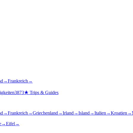
nd
→
Frankreich
→
gkeiten
3873
★
Trips & Guides
nd
→
Frankreich
→
Griechenland
→
Irland
→
Island
→
Italien
→
Kroatien
→
e
→
Eifel
→