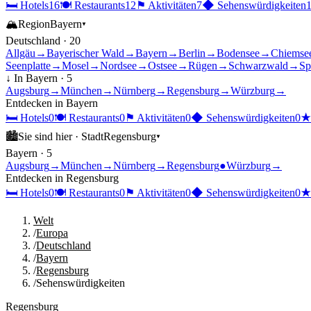
🛏
Hotels
16
🍽
Restaurants
12
⚑
Aktivitäten
7
◆
Sehenswürdigkeiten
🏔
Region
Bayern
▾
Deutschland
·
20
Allgäu
→
Bayerischer Wald
→
Bayern
→
Berlin
→
Bodensee
→
Chiemse
Seenplatte
→
Mosel
→
Nordsee
→
Ostsee
→
Rügen
→
Schwarzwald
→
Sp
↓ In
Bayern
·
5
Augsburg
→
München
→
Nürnberg
→
Regensburg
→
Würzburg
→
Entdecken in
Bayern
🛏
Hotels
0
🍽
Restaurants
0
⚑
Aktivitäten
0
◆
Sehenswürdigkeiten
0
🏙
Sie sind hier ·
Stadt
Regensburg
▾
Bayern
·
5
Augsburg
→
München
→
Nürnberg
→
Regensburg
●
Würzburg
→
Entdecken in
Regensburg
🛏
Hotels
0
🍽
Restaurants
0
⚑
Aktivitäten
0
◆
Sehenswürdigkeiten
0
Welt
/
Europa
/
Deutschland
/
Bayern
/
Regensburg
/
Sehenswürdigkeiten
Regensburg