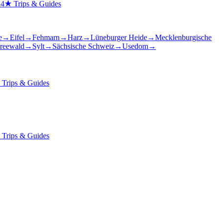
14
★
Trips & Guides
e
→
Eifel
→
Fehmarn
→
Harz
→
Lüneburger Heide
→
Mecklenburgische
reewald
→
Sylt
→
Sächsische Schweiz
→
Usedom
→
★
Trips & Guides
★
Trips & Guides