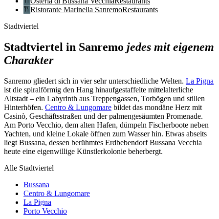
Osteria di Bussana Vecchia
Restaurants
Ristorante Marinella Sanremo
Restaurants
Stadtviertel
Stadtviertel in Sanremo
jedes mit eigenem
Charakter
Sanremo gliedert sich in vier sehr unterschiedliche Welten.
La Pigna
ist die spiralförmig den Hang hinaufgestaffelte mittelalterliche
Altstadt – ein Labyrinth aus Treppengassen, Torbögen und stillen
Hinterhöfen.
Centro & Lungomare
bildet das mondäne Herz mit
Casinò, Geschäftsstraßen und der palmengesäumten Promenade.
Am Porto Vecchio, dem alten Hafen, dümpeln Fischerboote neben
Yachten, und kleine Lokale öffnen zum Wasser hin. Etwas abseits
liegt Bussana, dessen berühmtes Erdbebendorf Bussana Vecchia
heute eine eigenwillige Künstlerkolonie beherbergt.
Alle Stadtviertel
Bussana
Centro & Lungomare
La Pigna
Porto Vecchio