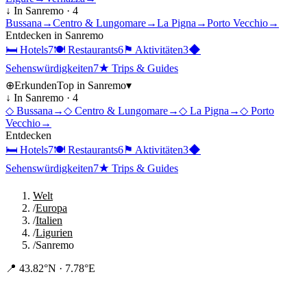
↓ In
Sanremo
·
4
Bussana
→
Centro & Lungomare
→
La Pigna
→
Porto Vecchio
→
Entdecken in
Sanremo
🛏
Hotels
7
🍽
Restaurants
6
⚑
Aktivitäten
3
◆
Sehenswürdigkeiten
7
★
Trips & Guides
⊕
Erkunden
Top in
Sanremo
▾
↓ In
Sanremo
·
4
◇
Bussana
→
◇
Centro & Lungomare
→
◇
La Pigna
→
◇
Porto
Vecchio
→
Entdecken
🛏
Hotels
7
🍽
Restaurants
6
⚑
Aktivitäten
3
◆
Sehenswürdigkeiten
7
★
Trips & Guides
Welt
/
Europa
/
Italien
/
Ligurien
/
Sanremo
📍
43.82°N · 7.78°E