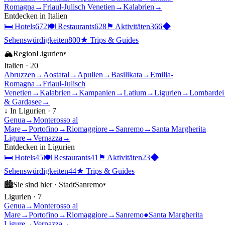
Romagna
→
Friaul-Julisch Venetien
→
Kalabrien
→
Entdecken in
Italien
🛏
Hotels
672
🍽
Restaurants
628
⚑
Aktivitäten
366
◆
Sehenswürdigkeiten
800
★
Trips & Guides
🏔
Region
Ligurien
▾
Italien
·
20
Abruzzen
→
Aostatal
→
Apulien
→
Basilikata
→
Emilia-
Romagna
→
Friaul-Julisch
Venetien
→
Kalabrien
→
Kampanien
→
Latium
→
Ligurien
→
Lombardei
& Gardasee
→
↓ In
Ligurien
·
7
Genua
→
Monterosso al
Mare
→
Portofino
→
Riomaggiore
→
Sanremo
→
Santa Margherita
Ligure
→
Vernazza
→
Entdecken in
Ligurien
🛏
Hotels
45
🍽
Restaurants
41
⚑
Aktivitäten
23
◆
Sehenswürdigkeiten
44
★
Trips & Guides
🏙
Sie sind hier ·
Stadt
Sanremo
▾
Ligurien
·
7
Genua
→
Monterosso al
Mare
→
Portofino
→
Riomaggiore
→
Sanremo
●
Santa Margherita
Ligure
→
Vernazza
→