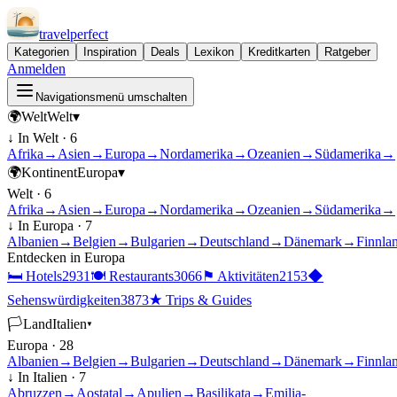
travel
perfect
Kategorien
Inspiration
Deals
Lexikon
Kreditkarten
Ratgeber
Anmelden
Navigationsmenü umschalten
🌍
Welt
Welt
▾
↓ In
Welt
·
6
Afrika
→
Asien
→
Europa
→
Nordamerika
→
Ozeanien
→
Südamerika
→
🌍
Kontinent
Europa
▾
Welt
·
6
Afrika
→
Asien
→
Europa
→
Nordamerika
→
Ozeanien
→
Südamerika
→
↓ In
Europa
·
7
Albanien
→
Belgien
→
Bulgarien
→
Deutschland
→
Dänemark
→
Finnla
Entdecken in
Europa
🛏
Hotels
2931
🍽
Restaurants
3066
⚑
Aktivitäten
2153
◆
Sehenswürdigkeiten
3873
★
Trips & Guides
🏳
Land
Italien
▾
Europa
·
28
Albanien
→
Belgien
→
Bulgarien
→
Deutschland
→
Dänemark
→
Finnla
↓ In
Italien
·
7
Abruzzen
→
Aostatal
→
Apulien
→
Basilikata
→
Emilia-