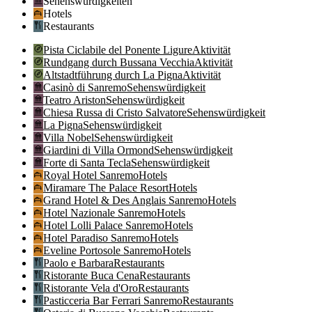
Sehenswürdigkeiten
Hotels
Restaurants
Pista Ciclabile del Ponente Ligure
Aktivität
Rundgang durch Bussana Vecchia
Aktivität
Altstadtführung durch La Pigna
Aktivität
Casinò di Sanremo
Sehenswürdigkeit
Teatro Ariston
Sehenswürdigkeit
Chiesa Russa di Cristo Salvatore
Sehenswürdigkeit
La Pigna
Sehenswürdigkeit
Villa Nobel
Sehenswürdigkeit
Giardini di Villa Ormond
Sehenswürdigkeit
Forte di Santa Tecla
Sehenswürdigkeit
Royal Hotel Sanremo
Hotels
Miramare The Palace Resort
Hotels
Grand Hotel & Des Anglais Sanremo
Hotels
Hotel Nazionale Sanremo
Hotels
Hotel Lolli Palace Sanremo
Hotels
Hotel Paradiso Sanremo
Hotels
Eveline Portosole Sanremo
Hotels
Paolo e Barbara
Restaurants
Ristorante Buca Cena
Restaurants
Ristorante Vela d'Oro
Restaurants
Pasticceria Bar Ferrari Sanremo
Restaurants