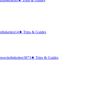
rdigkeiten
0
★
Trips & Guides
digkeiten
14
★
Trips & Guides
nswürdigkeiten
3873
★
Trips & Guides