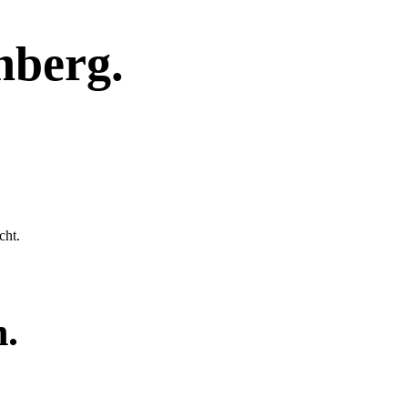
nberg
.
cht.
.