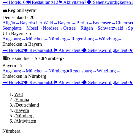
🛏
Hotels
16
🍽
Restaurants
12
⚑
Aktivitäten
7
◆
Sehenswürdigkeiten
🏔
Region
Bayern
▾
Deutschland
·
20
Allgäu
→
Bayerischer Wald
→
Bayern
→
Berlin
→
Bodensee
→
Chiemse
Seenplatte
→
Mosel
→
Nordsee
→
Ostsee
→
Rügen
→
Schwarzwald
→
Sp
↓ In
Bayern
·
5
Augsburg
→
München
→
Nürnberg
→
Regensburg
→
Würzburg
→
Entdecken in
Bayern
🛏
Hotels
0
🍽
Restaurants
0
⚑
Aktivitäten
0
◆
Sehenswürdigkeiten
0
🏙
Sie sind hier ·
Stadt
Nürnberg
▾
Bayern
·
5
Augsburg
→
München
→
Nürnberg
●
Regensburg
→
Würzburg
→
Entdecken in
Nürnberg
🛏
Hotels
0
🍽
Restaurants
0
⚑
Aktivitäten
0
◆
Sehenswürdigkeiten
0
Welt
/
Europa
/
Deutschland
/
Bayern
/
Nürnberg
/
Aktivitäten
Nürnberg