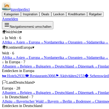
travel
perfect
Kategorien
Inspiration
Deals
Lexikon
Kreditkarten
Ratgeber
Anmelden
Navigationsmenü umschalten
🌍
Welt
Welt
▾
↓ In
Welt
·
6
Afrika
→
Asien
→
Europa
→
Nordamerika
→
Ozeanien
→
Südamerika
→
🌍
Kontinent
Europa
▾
Welt
·
6
Afrika
→
Asien
→
Europa
→
Nordamerika
→
Ozeanien
→
Südamerika
→
↓ In
Europa
·
7
Albanien
→
Belgien
→
Bulgarien
→
Deutschland
→
Dänemark
→
Finnla
Entdecken in
Europa
🛏
Hotels
2931
🍽
Restaurants
3066
⚑
Aktivitäten
2153
◆
Sehenswürdi
🏳
Land
Deutschland
▾
Europa
·
28
Albanien
→
Belgien
→
Bulgarien
→
Deutschland
→
Dänemark
→
Finnla
↓ In
Deutschland
·
7
Allgäu
→
Bayerischer Wald
→
Bayern
→
Berlin
→
Bodensee
→
Chiemse
Entdecken in
Deutschland