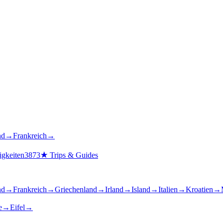
nd
→
Frankreich
→
gkeiten
3873
★
Trips & Guides
nd
→
Frankreich
→
Griechenland
→
Irland
→
Island
→
Italien
→
Kroatien
→
e
→
Eifel
→