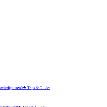
swürdigkeiten
0
★
Trips & Guides