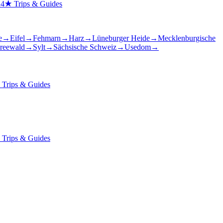
14
★
Trips & Guides
e
→
Eifel
→
Fehmarn
→
Harz
→
Lüneburger Heide
→
Mecklenburgische
reewald
→
Sylt
→
Sächsische Schweiz
→
Usedom
→
★
Trips & Guides
★
Trips & Guides