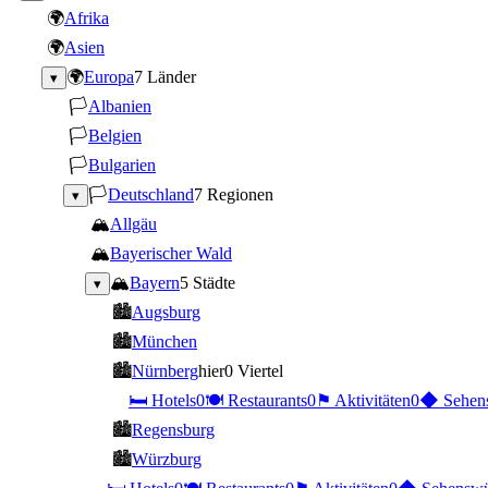
🌍
Afrika
🌍
Asien
🌍
Europa
7 Länder
▾
🏳
Albanien
🏳
Belgien
🏳
Bulgarien
🏳
Deutschland
7 Regionen
▾
🏔
Allgäu
🏔
Bayerischer Wald
🏔
Bayern
5 Städte
▾
🏙
Augsburg
🏙
München
🏙
Nürnberg
hier
0 Viertel
🛏
Hotels
0
🍽
Restaurants
0
⚑
Aktivitäten
0
◆
Sehen
🏙
Regensburg
🏙
Würzburg