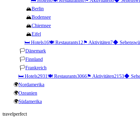
🛏
Hotels
0
🍽
Restaurants
0
⚑
Aktivitäten
0
◆
Sehenswü
🏔
Berlin
🏔
Bodensee
🏔
Chiemsee
🏔
Eifel
🛏
Hotels
16
🍽
Restaurants
12
⚑
Aktivitäten
7
◆
Sehenswür
🏳
Dänemark
🏳
Finnland
🏳
Frankreich
🛏
Hotels
2931
🍽
Restaurants
3066
⚑
Aktivitäten
2153
◆
Sehe
🌍
Nordamerika
🌍
Ozeanien
🌍
Südamerika
travelperfect