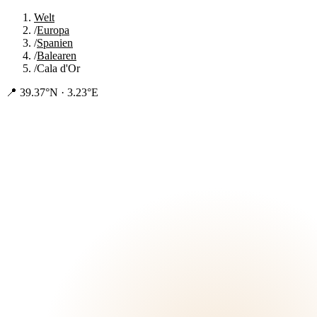
Welt
/
Europa
/
Spanien
/
Balearen
/
Cala d'Or
📍
39.37°N · 3.23°E