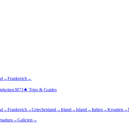
nd
→
Frankreich
→
gkeiten
3873
★
Trips & Guides
nd
→
Frankreich
→
Griechenland
→
Irland
→
Island
→
Italien
→
Kroatien
→
madura
→
Galicien
→