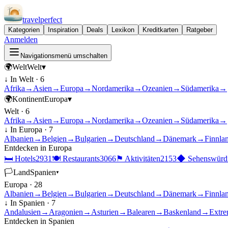
travel
perfect
Kategorien
Inspiration
Deals
Lexikon
Kreditkarten
Ratgeber
Anmelden
Navigationsmenü umschalten
🌍
Welt
Welt
▾
↓ In
Welt
·
6
Afrika
→
Asien
→
Europa
→
Nordamerika
→
Ozeanien
→
Südamerika
→
🌍
Kontinent
Europa
▾
Welt
·
6
Afrika
→
Asien
→
Europa
→
Nordamerika
→
Ozeanien
→
Südamerika
→
↓ In
Europa
·
7
Albanien
→
Belgien
→
Bulgarien
→
Deutschland
→
Dänemark
→
Finnla
Entdecken in
Europa
🛏
Hotels
2931
🍽
Restaurants
3066
⚑
Aktivitäten
2153
◆
Sehenswürdi
🏳
Land
Spanien
▾
Europa
·
28
Albanien
→
Belgien
→
Bulgarien
→
Deutschland
→
Dänemark
→
Finnla
↓ In
Spanien
·
7
Andalusien
→
Aragonien
→
Asturien
→
Balearen
→
Baskenland
→
Extre
Entdecken in
Spanien