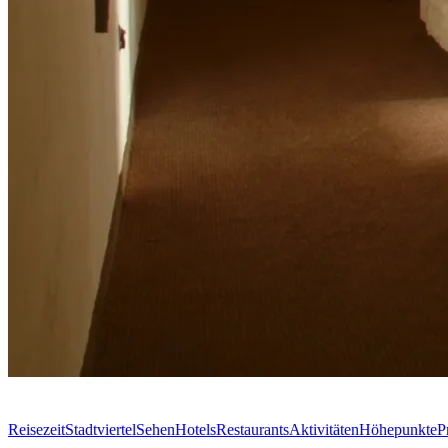
Reisezeit
Stadtviertel
Sehen
Hotels
Restaurants
Aktivitäten
Höhepunkte
P