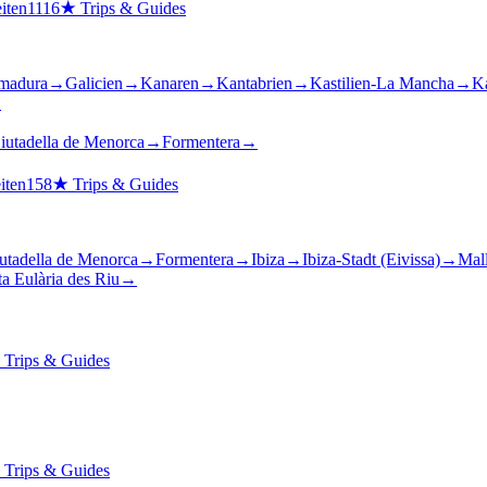
iten
1116
★
Trips & Guides
madura
→
Galicien
→
Kanaren
→
Kantabrien
→
Kastilien-La Mancha
→
Ka
→
iutadella de Menorca
→
Formentera
→
iten
158
★
Trips & Guides
utadella de Menorca
→
Formentera
→
Ibiza
→
Ibiza-Stadt (Eivissa)
→
Mal
a Eulària des Riu
→
★
Trips & Guides
★
Trips & Guides