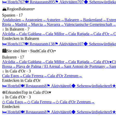
🛏
Hotels
767
🍽
Restaurants
895
⚑
Aktivitäten
707
◆
Sehenswürdigke
🏔
Region
Balearen
▾
Spanien
·
17
Andalusien
→
Aragonien
→
Asturien
→
Balearen
→
Baskenland
→
Extre
Rioja
→
Madrid
→
Murcia
→
Navarra
→
Valencianische Gemeinschaft
↓ In
Balearen
·
7
Alcúdia
→
Cala Galdana
→
Cala Millor
→
Cala Ratjada
→
Cala d'Or
→
C
Entdecken in
Balearen
🛏
Hotels
117
🍽
Restaurants
138
⚑
Aktivitäten
107
◆
Sehenswürdigke
🏙
Sie sind hier ·
Stadt
Cala d'Or
▾
Balearen
·
17
Alcúdia
→
Cala Galdana
→
Cala Millor
→
Cala Ratjada
→
Cala d'Or
●
Ci
Bossa
→
Playa de Palma / El Arenal
→
Sant Antoni de Portmany
→
Sant
↓ In
Cala d'Or
·
3
Cala Egos
→
Cala Ferrera
→
Cala d'Or Zentrum
→
Entdecken in
Cala d'Or
🛏
Hotels
6
🍽
Restaurants
8
⚑
Aktivitäten
6
◆
Sehenswürdigkeiten
9
⊕
Erkunden
Top in
Cala d'Or
▾
↓ In
Cala d'Or
·
3
◇
Cala Egos
→
◇
Cala Ferrera
→
◇
Cala d'Or Zentrum
→
Entdecken
🛏
Hotels
6
🍽
Restaurants
8
⚑
Aktivitäten
6
◆
Sehenswürdigkeiten
9