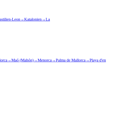
stilien-Leon
→
Katalonien
→
La
lorca
→
Maó (Mahón)
→
Menorca
→
Palma de Mallorca
→
Playa d'en