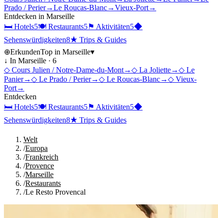
Prado / Perier
→
Le Roucas-Blanc
→
Vieux-Port
→
Entdecken in
Marseille
🛏
Hotels
5
🍽
Restaurants
5
⚑
Aktivitäten
5
◆
Sehenswürdigkeiten
8
★
Trips & Guides
⊕
Erkunden
Top in
Marseille
▾
↓ In
Marseille
·
6
◇
Cours Julien / Notre-Dame-du-Mont
→
◇
La Joliette
→
◇
Le
Panier
→
◇
Le Prado / Perier
→
◇
Le Roucas-Blanc
→
◇
Vieux-
Port
→
Entdecken
🛏
Hotels
5
🍽
Restaurants
5
⚑
Aktivitäten
5
◆
Sehenswürdigkeiten
8
★
Trips & Guides
Welt
/
Europa
/
Frankreich
/
Provence
/
Marseille
/
Restaurants
/
Le Resto Provencal