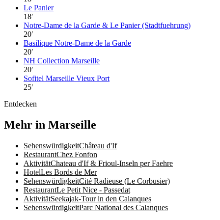
Le Panier
18
′
Notre-Dame de la Garde & Le Panier (Stadtfuehrung)
20
′
Basilique Notre-Dame de la Garde
20
′
NH Collection Marseille
20
′
Sofitel Marseille Vieux Port
25
′
Entdecken
Mehr in Marseille
Sehenswürdigkeit
Château d'If
Restaurant
Chez Fonfon
Aktivität
Chateau d'If & Frioul-Inseln per Faehre
Hotel
Les Bords de Mer
Sehenswürdigkeit
Cité Radieuse (Le Corbusier)
Restaurant
Le Petit Nice - Passedat
Aktivität
Seekajak-Tour in den Calanques
Sehenswürdigkeit
Parc National des Calanques