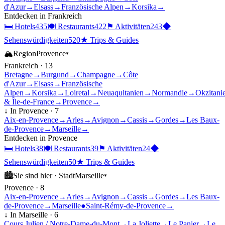
d'Azur
→
Elsass
→
Französische Alpen
→
Korsika
→
Entdecken in
Frankreich
🛏
Hotels
435
🍽
Restaurants
422
⚑
Aktivitäten
243
◆
Sehenswürdigkeiten
520
★
Trips & Guides
🏔
Region
Provence
▾
Frankreich
·
13
Bretagne
→
Burgund
→
Champagne
→
Côte
d'Azur
→
Elsass
→
Französische
Alpen
→
Korsika
→
Loiretal
→
Neuaquitanien
→
Normandie
→
Okzitani
& Île-de-France
→
Provence
→
↓ In
Provence
·
7
Aix-en-Provence
→
Arles
→
Avignon
→
Cassis
→
Gordes
→
Les Baux-
de-Provence
→
Marseille
→
Entdecken in
Provence
🛏
Hotels
38
🍽
Restaurants
39
⚑
Aktivitäten
24
◆
Sehenswürdigkeiten
50
★
Trips & Guides
🏙
Sie sind hier ·
Stadt
Marseille
▾
Provence
·
8
Aix-en-Provence
→
Arles
→
Avignon
→
Cassis
→
Gordes
→
Les Baux-
de-Provence
→
Marseille
●
Saint-Rémy-de-Provence
→
↓ In
Marseille
·
6
Cours Julien / Notre-Dame-du-Mont
→
La Joliette
→
Le Panier
→
Le