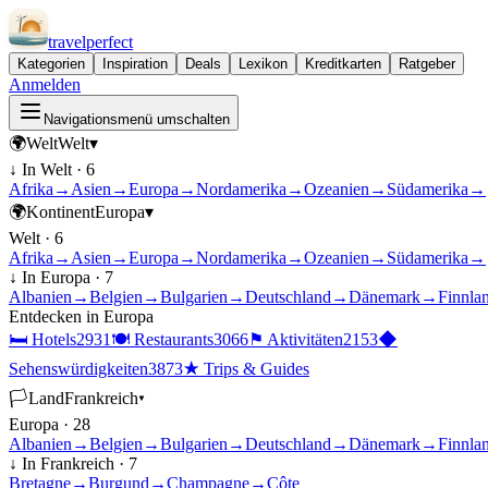
travel
perfect
Kategorien
Inspiration
Deals
Lexikon
Kreditkarten
Ratgeber
Anmelden
Navigationsmenü umschalten
🌍
Welt
Welt
▾
↓ In
Welt
·
6
Afrika
→
Asien
→
Europa
→
Nordamerika
→
Ozeanien
→
Südamerika
→
🌍
Kontinent
Europa
▾
Welt
·
6
Afrika
→
Asien
→
Europa
→
Nordamerika
→
Ozeanien
→
Südamerika
→
↓ In
Europa
·
7
Albanien
→
Belgien
→
Bulgarien
→
Deutschland
→
Dänemark
→
Finnla
Entdecken in
Europa
🛏
Hotels
2931
🍽
Restaurants
3066
⚑
Aktivitäten
2153
◆
Sehenswürdigkeiten
3873
★
Trips & Guides
🏳
Land
Frankreich
▾
Europa
·
28
Albanien
→
Belgien
→
Bulgarien
→
Deutschland
→
Dänemark
→
Finnla
↓ In
Frankreich
·
7
Bretagne
→
Burgund
→
Champagne
→
Côte