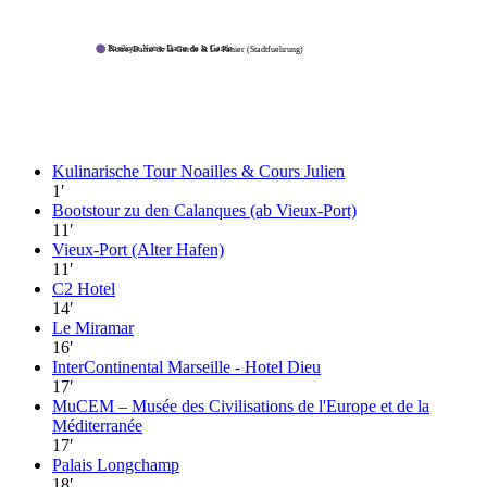
Basilique Notre-Dame de la Garde
Notre-Dame de la Garde & Le Panier (Stadtfuehrung)
Kulinarische Tour Noailles & Cours Julien
1
′
Bootstour zu den Calanques (ab Vieux-Port)
11
′
Vieux-Port (Alter Hafen)
11
′
C2 Hotel
14
′
Le Miramar
16
′
InterContinental Marseille - Hotel Dieu
17
′
MuCEM – Musée des Civilisations de l'Europe et de la
Méditerranée
17
′
Palais Longchamp
18
′