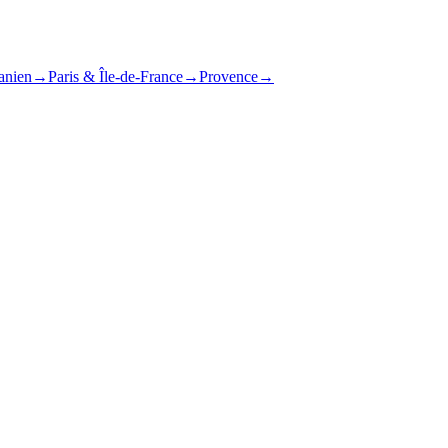
anien
→
Paris & Île-de-France
→
Provence
→