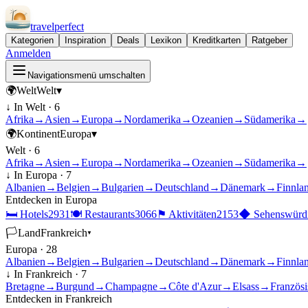
travel
perfect
Kategorien
Inspiration
Deals
Lexikon
Kreditkarten
Ratgeber
Anmelden
Navigationsmenü umschalten
🌍
Welt
Welt
▾
↓ In
Welt
·
6
Afrika
→
Asien
→
Europa
→
Nordamerika
→
Ozeanien
→
Südamerika
→
🌍
Kontinent
Europa
▾
Welt
·
6
Afrika
→
Asien
→
Europa
→
Nordamerika
→
Ozeanien
→
Südamerika
→
↓ In
Europa
·
7
Albanien
→
Belgien
→
Bulgarien
→
Deutschland
→
Dänemark
→
Finnla
Entdecken in
Europa
🛏
Hotels
2931
🍽
Restaurants
3066
⚑
Aktivitäten
2153
◆
Sehenswürdi
🏳
Land
Frankreich
▾
Europa
·
28
Albanien
→
Belgien
→
Bulgarien
→
Deutschland
→
Dänemark
→
Finnla
↓ In
Frankreich
·
7
Bretagne
→
Burgund
→
Champagne
→
Côte d'Azur
→
Elsass
→
Französ
Entdecken in
Frankreich