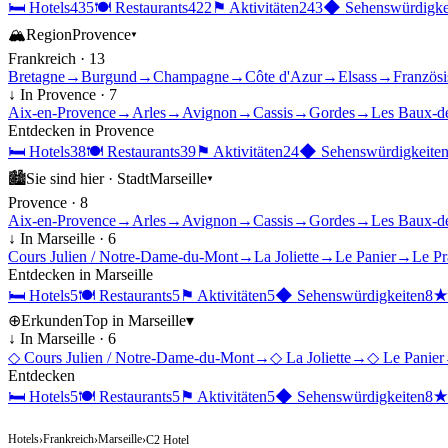
🛏
Hotels
435
🍽
Restaurants
422
⚑
Aktivitäten
243
◆
Sehenswürdigke
🏔
Region
Provence
▾
Frankreich
·
13
Bretagne
→
Burgund
→
Champagne
→
Côte d'Azur
→
Elsass
→
Französ
↓ In
Provence
·
7
Aix-en-Provence
→
Arles
→
Avignon
→
Cassis
→
Gordes
→
Les Baux-d
Entdecken in
Provence
🛏
Hotels
38
🍽
Restaurants
39
⚑
Aktivitäten
24
◆
Sehenswürdigkeite
🏙
Sie sind hier ·
Stadt
Marseille
▾
Provence
·
8
Aix-en-Provence
→
Arles
→
Avignon
→
Cassis
→
Gordes
→
Les Baux-d
↓ In
Marseille
·
6
Cours Julien / Notre-Dame-du-Mont
→
La Joliette
→
Le Panier
→
Le Pr
Entdecken in
Marseille
🛏
Hotels
5
🍽
Restaurants
5
⚑
Aktivitäten
5
◆
Sehenswürdigkeiten
8
⊕
Erkunden
Top in
Marseille
▾
↓ In
Marseille
·
6
◇
Cours Julien / Notre-Dame-du-Mont
→
◇
La Joliette
→
◇
Le Panier
Entdecken
🛏
Hotels
5
🍽
Restaurants
5
⚑
Aktivitäten
5
◆
Sehenswürdigkeiten
8
Hotels
Frankreich
Marseille
›
›
›
C2 Hotel