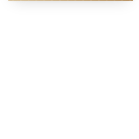
HOTEL · COVER
Ab pro Nacht
220
€