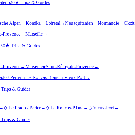
iten
520
★
Trips & Guides
ische Alpen
→
Korsika
→
Loiretal
→
Neuaquitanien
→
Normandie
→
Okzit
e-Provence
→
Marseille
→
n
50
★
Trips & Guides
e-Provence
→
Marseille
●
Saint-Rémy-de-Provence
→
ado / Perier
→
Le Roucas-Blanc
→
Vieux-Port
→
★
Trips & Guides
→
◇
Le Prado / Perier
→
◇
Le Roucas-Blanc
→
◇
Vieux-Port
→
★
Trips & Guides