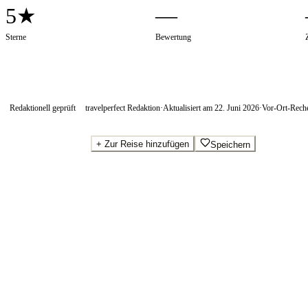
5★
—
Sterne
Bewertung
Redaktionell geprüft
travelperfect Redaktion
·
Aktualisiert am
22. Juni 2026
·
Vor-Ort-Rech
+
Zur Reise hinzufügen
Speichern
Beste Preise · Anbieter vergleichen
Wo Sie buchen.