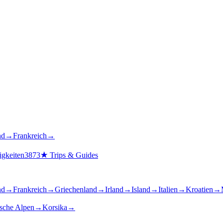
nd
→
Frankreich
→
gkeiten
3873
★
Trips & Guides
nd
→
Frankreich
→
Griechenland
→
Irland
→
Island
→
Italien
→
Kroatien
→
ische Alpen
→
Korsika
→