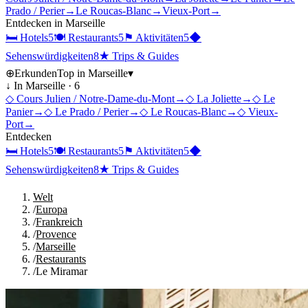
Prado / Perier
→
Le Roucas-Blanc
→
Vieux-Port
→
Entdecken in
Marseille
🛏
Hotels
5
🍽
Restaurants
5
⚑
Aktivitäten
5
◆
Sehenswürdigkeiten
8
★
Trips & Guides
⊕
Erkunden
Top in
Marseille
▾
↓ In
Marseille
·
6
◇
Cours Julien / Notre-Dame-du-Mont
→
◇
La Joliette
→
◇
Le
Panier
→
◇
Le Prado / Perier
→
◇
Le Roucas-Blanc
→
◇
Vieux-
Port
→
Entdecken
🛏
Hotels
5
🍽
Restaurants
5
⚑
Aktivitäten
5
◆
Sehenswürdigkeiten
8
★
Trips & Guides
Welt
/
Europa
/
Frankreich
/
Provence
/
Marseille
/
Restaurants
/
Le Miramar