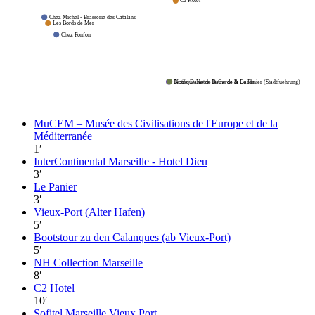
C2 Hotel
Chez Michel - Brasserie des Catalans
Les Bords de Mer
Chez Fonfon
Notre-Dame de la Garde & Le Panier (Stadtfuehrung)
Basilique Notre-Dame de la Garde
MuCEM – Musée des Civilisations de l'Europe et de la
Méditerranée
1
′
InterContinental Marseille - Hotel Dieu
3
′
Le Panier
3
′
Vieux-Port (Alter Hafen)
5
′
Bootstour zu den Calanques (ab Vieux-Port)
5
′
NH Collection Marseille
8
′
C2 Hotel
10
′
Sofitel Marseille Vieux Port