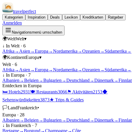
travel
perfect
Kategorien
Inspiration
Deals
Lexikon
Kreditkarten
Ratgeber
Anmelden
Navigationsmenü umschalten
🌍
Welt
Welt
▾
↓ In
Welt
·
6
Afrika
→
Asien
→
Europa
→
Nordamerika
→
Ozeanien
→
Südamerika
→
🌍
Kontinent
Europa
▾
Welt
·
6
Afrika
→
Asien
→
Europa
→
Nordamerika
→
Ozeanien
→
Südamerika
→
↓ In
Europa
·
7
Albanien
→
Belgien
→
Bulgarien
→
Deutschland
→
Dänemark
→
Finnla
Entdecken in
Europa
🛏
Hotels
2931
🍽
Restaurants
3066
⚑
Aktivitäten
2153
◆
Sehenswürdigkeiten
3873
★
Trips & Guides
🏳
Land
Frankreich
▾
Europa
·
28
Albanien
→
Belgien
→
Bulgarien
→
Deutschland
→
Dänemark
→
Finnla
↓ In
Frankreich
·
7
Bretagne
→
Burgund
→
Champagne
→
Côte