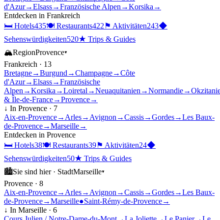
d'Azur
→
Elsass
→
Französische Alpen
→
Korsika
→
Entdecken in
Frankreich
🛏
Hotels
435
🍽
Restaurants
422
⚑
Aktivitäten
243
◆
Sehenswürdigkeiten
520
★
Trips & Guides
🏔
Region
Provence
▾
Frankreich
·
13
Bretagne
→
Burgund
→
Champagne
→
Côte
d'Azur
→
Elsass
→
Französische
Alpen
→
Korsika
→
Loiretal
→
Neuaquitanien
→
Normandie
→
Okzitani
& Île-de-France
→
Provence
→
↓ In
Provence
·
7
Aix-en-Provence
→
Arles
→
Avignon
→
Cassis
→
Gordes
→
Les Baux-
de-Provence
→
Marseille
→
Entdecken in
Provence
🛏
Hotels
38
🍽
Restaurants
39
⚑
Aktivitäten
24
◆
Sehenswürdigkeiten
50
★
Trips & Guides
🏙
Sie sind hier ·
Stadt
Marseille
▾
Provence
·
8
Aix-en-Provence
→
Arles
→
Avignon
→
Cassis
→
Gordes
→
Les Baux-
de-Provence
→
Marseille
●
Saint-Rémy-de-Provence
→
↓ In
Marseille
·
6
Cours Julien / Notre-Dame-du-Mont
→
La Joliette
→
Le Panier
→
Le