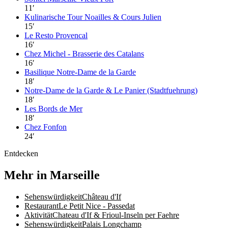
11
′
Kulinarische Tour Noailles & Cours Julien
15
′
Le Resto Provencal
16
′
Chez Michel - Brasserie des Catalans
16
′
Basilique Notre-Dame de la Garde
18
′
Notre-Dame de la Garde & Le Panier (Stadtfuehrung)
18
′
Les Bords de Mer
18
′
Chez Fonfon
24
′
Entdecken
Mehr in Marseille
Sehenswürdigkeit
Château d'If
Restaurant
Le Petit Nice - Passedat
Aktivität
Chateau d'If & Frioul-Inseln per Faehre
Sehenswürdigkeit
Palais Longchamp