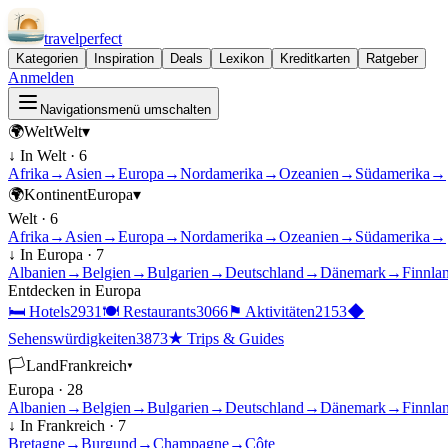
travel
perfect
Kategorien
Inspiration
Deals
Lexikon
Kreditkarten
Ratgeber
Anmelden
Navigationsmenü umschalten
🌍
Welt
Welt
▾
↓ In
Welt
·
6
Afrika
→
Asien
→
Europa
→
Nordamerika
→
Ozeanien
→
Südamerika
→
🌍
Kontinent
Europa
▾
Welt
·
6
Afrika
→
Asien
→
Europa
→
Nordamerika
→
Ozeanien
→
Südamerika
→
↓ In
Europa
·
7
Albanien
→
Belgien
→
Bulgarien
→
Deutschland
→
Dänemark
→
Finnla
Entdecken in
Europa
🛏
Hotels
2931
🍽
Restaurants
3066
⚑
Aktivitäten
2153
◆
Sehenswürdigkeiten
3873
★
Trips & Guides
🏳
Land
Frankreich
▾
Europa
·
28
Albanien
→
Belgien
→
Bulgarien
→
Deutschland
→
Dänemark
→
Finnla
↓ In
Frankreich
·
7
Bretagne
→
Burgund
→
Champagne
→
Côte