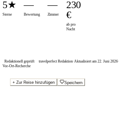
5★
—
—
230
€
Sterne
Bewertung
Zimmer
ab pro
Nacht
Redaktionell geprüft
travelperfect Redaktion
·
Aktualisiert am
22. Juni 2026
·
Vor-Ort-Recherche
+
Zur Reise hinzufügen
Speichern
Beste Preise · Anbieter vergleichen
Ab pro Nacht