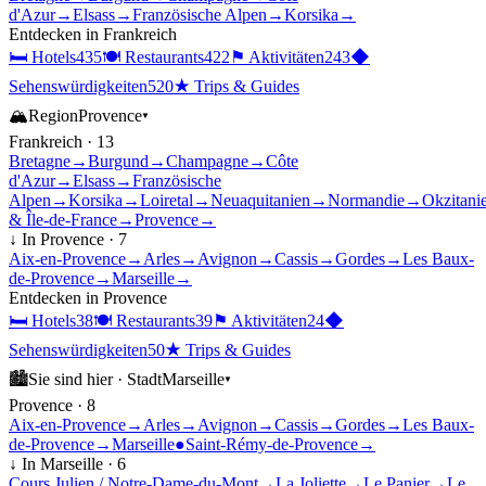
d'Azur
→
Elsass
→
Französische Alpen
→
Korsika
→
Entdecken in
Frankreich
🛏
Hotels
435
🍽
Restaurants
422
⚑
Aktivitäten
243
◆
Sehenswürdigkeiten
520
★
Trips & Guides
🏔
Region
Provence
▾
Frankreich
·
13
Bretagne
→
Burgund
→
Champagne
→
Côte
d'Azur
→
Elsass
→
Französische
Alpen
→
Korsika
→
Loiretal
→
Neuaquitanien
→
Normandie
→
Okzitani
& Île-de-France
→
Provence
→
↓ In
Provence
·
7
Aix-en-Provence
→
Arles
→
Avignon
→
Cassis
→
Gordes
→
Les Baux-
de-Provence
→
Marseille
→
Entdecken in
Provence
🛏
Hotels
38
🍽
Restaurants
39
⚑
Aktivitäten
24
◆
Sehenswürdigkeiten
50
★
Trips & Guides
🏙
Sie sind hier ·
Stadt
Marseille
▾
Provence
·
8
Aix-en-Provence
→
Arles
→
Avignon
→
Cassis
→
Gordes
→
Les Baux-
de-Provence
→
Marseille
●
Saint-Rémy-de-Provence
→
↓ In
Marseille
·
6
Cours Julien / Notre-Dame-du-Mont
→
La Joliette
→
Le Panier
→
Le