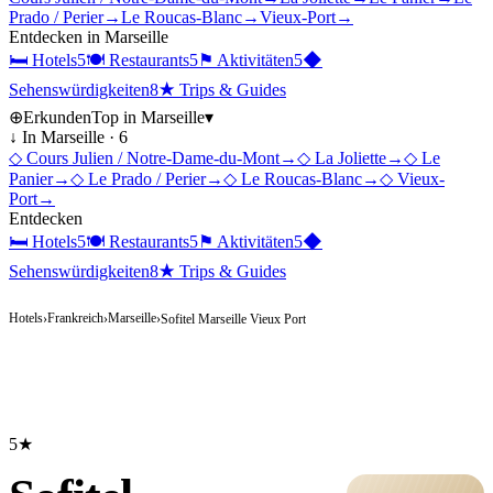
Prado / Perier
→
Le Roucas-Blanc
→
Vieux-Port
→
Entdecken in
Marseille
🛏
Hotels
5
🍽
Restaurants
5
⚑
Aktivitäten
5
◆
Sehenswürdigkeiten
8
★
Trips & Guides
⊕
Erkunden
Top in
Marseille
▾
↓ In
Marseille
·
6
◇
Cours Julien / Notre-Dame-du-Mont
→
◇
La Joliette
→
◇
Le
Panier
→
◇
Le Prado / Perier
→
◇
Le Roucas-Blanc
→
◇
Vieux-
Port
→
Entdecken
🛏
Hotels
5
🍽
Restaurants
5
⚑
Aktivitäten
5
◆
Sehenswürdigkeiten
8
★
Trips & Guides
Hotels
Frankreich
Marseille
›
›
›
Sofitel Marseille Vieux Port
5★