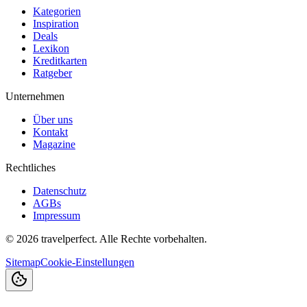
Kategorien
Inspiration
Deals
Lexikon
Kreditkarten
Ratgeber
Unternehmen
Über uns
Kontakt
Magazine
Rechtliches
Datenschutz
AGBs
Impressum
©
2026
travelperfect. Alle Rechte vorbehalten.
Sitemap
Cookie-Einstellungen