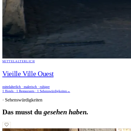
MITTELALTERLICH
Vieille Ville Ouest
mittelalterlich · malerisch · ruhiger
1 Hotels · 1 Restaurants · 1 Sehenswürdigkeiten
→
· Sehenswürdigkeiten
Das musst du
gesehen haben.