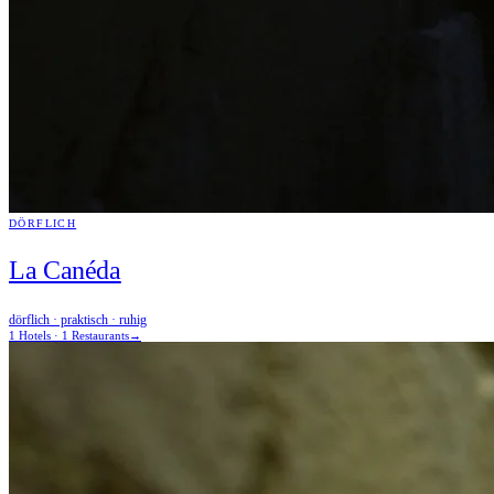
DÖRFLICH
La Canéda
dörflich · praktisch · ruhig
1 Hotels · 1 Restaurants
→