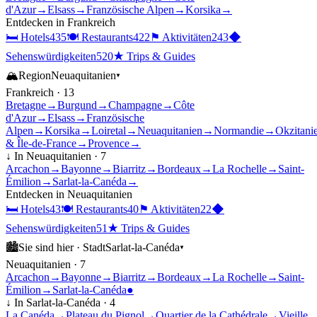
d'Azur
→
Elsass
→
Französische Alpen
→
Korsika
→
Entdecken in
Frankreich
🛏
Hotels
435
🍽
Restaurants
422
⚑
Aktivitäten
243
◆
Sehenswürdigkeiten
520
★
Trips & Guides
🏔
Region
Neuaquitanien
▾
Frankreich
·
13
Bretagne
→
Burgund
→
Champagne
→
Côte
d'Azur
→
Elsass
→
Französische
Alpen
→
Korsika
→
Loiretal
→
Neuaquitanien
→
Normandie
→
Okzitani
& Île-de-France
→
Provence
→
↓ In
Neuaquitanien
·
7
Arcachon
→
Bayonne
→
Biarritz
→
Bordeaux
→
La Rochelle
→
Saint-
Émilion
→
Sarlat-la-Canéda
→
Entdecken in
Neuaquitanien
🛏
Hotels
43
🍽
Restaurants
40
⚑
Aktivitäten
22
◆
Sehenswürdigkeiten
51
★
Trips & Guides
🏙
Sie sind hier ·
Stadt
Sarlat-la-Canéda
▾
Neuaquitanien
·
7
Arcachon
→
Bayonne
→
Biarritz
→
Bordeaux
→
La Rochelle
→
Saint-
Émilion
→
Sarlat-la-Canéda
●
↓ In
Sarlat-la-Canéda
·
4
La Canéda
→
Plateau du Pignol
→
Quartier de la Cathédrale
→
Vieille