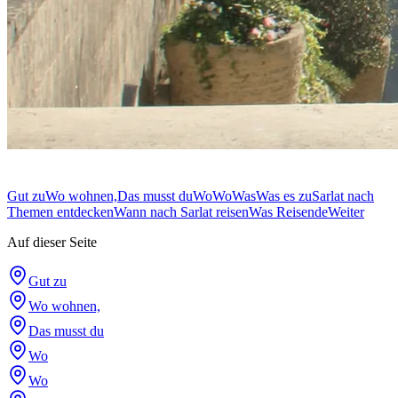
Gut zu
Wo wohnen,
Das musst du
Wo
Wo
Was
Was es zu
Sarlat nach
Themen entdecken
Wann nach Sarlat reisen
Was Reisende
Weiter
Auf dieser Seite
Gut zu
Wo wohnen,
Das musst du
Wo
Wo