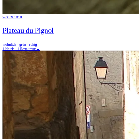
WOHNLICH
Plateau du Pignol
wohnlich · grün · ruhig
1 Hotels · 1 Restaurants
→