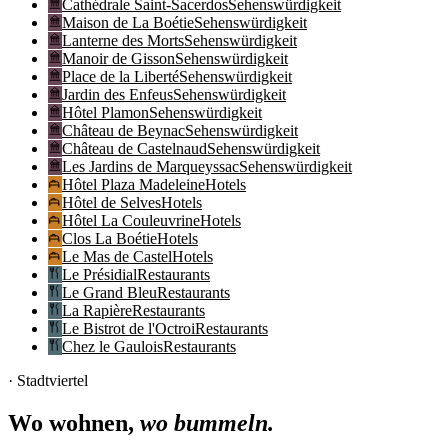
Cathédrale Saint-Sacerdos
Sehenswürdigkeit
Maison de La Boétie
Sehenswürdigkeit
Lanterne des Morts
Sehenswürdigkeit
Manoir de Gisson
Sehenswürdigkeit
Place de la Liberté
Sehenswürdigkeit
Jardin des Enfeus
Sehenswürdigkeit
Hôtel Plamon
Sehenswürdigkeit
Château de Beynac
Sehenswürdigkeit
Château de Castelnaud
Sehenswürdigkeit
Les Jardins de Marqueyssac
Sehenswürdigkeit
Hôtel Plaza Madeleine
Hotels
Hôtel de Selves
Hotels
Hôtel La Couleuvrine
Hotels
Clos La Boétie
Hotels
Le Mas de Castel
Hotels
Le Présidial
Restaurants
Le Grand Bleu
Restaurants
La Rapière
Restaurants
Le Bistrot de l'Octroi
Restaurants
Chez le Gaulois
Restaurants
· Stadtviertel
Wo wohnen,
wo bummeln.