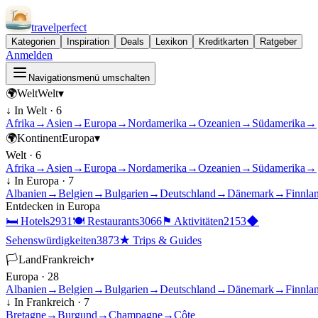
travel
perfect
Kategorien
Inspiration
Deals
Lexikon
Kreditkarten
Ratgeber
Anmelden
Navigationsmenü umschalten
🌍
Welt
Welt
▾
↓ In
Welt
·
6
Afrika
→
Asien
→
Europa
→
Nordamerika
→
Ozeanien
→
Südamerika
→
🌍
Kontinent
Europa
▾
Welt
·
6
Afrika
→
Asien
→
Europa
→
Nordamerika
→
Ozeanien
→
Südamerika
→
↓ In
Europa
·
7
Albanien
→
Belgien
→
Bulgarien
→
Deutschland
→
Dänemark
→
Finnla
Entdecken in
Europa
🛏
Hotels
2931
🍽
Restaurants
3066
⚑
Aktivitäten
2153
◆
Sehenswürdigkeiten
3873
★
Trips & Guides
🏳
Land
Frankreich
▾
Europa
·
28
Albanien
→
Belgien
→
Bulgarien
→
Deutschland
→
Dänemark
→
Finnla
↓ In
Frankreich
·
7
Bretagne
→
Burgund
→
Champagne
→
Côte