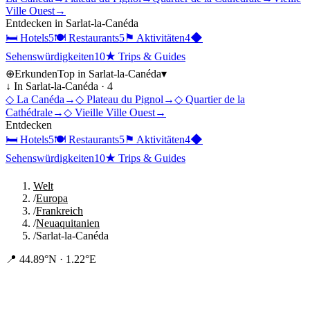
Ville Ouest
→
Entdecken in
Sarlat-la-Canéda
🛏
Hotels
5
🍽
Restaurants
5
⚑
Aktivitäten
4
◆
Sehenswürdigkeiten
10
★
Trips & Guides
⊕
Erkunden
Top in
Sarlat-la-Canéda
▾
↓ In
Sarlat-la-Canéda
·
4
◇
La Canéda
→
◇
Plateau du Pignol
→
◇
Quartier de la
Cathédrale
→
◇
Vieille Ville Ouest
→
Entdecken
🛏
Hotels
5
🍽
Restaurants
5
⚑
Aktivitäten
4
◆
Sehenswürdigkeiten
10
★
Trips & Guides
Welt
/
Europa
/
Frankreich
/
Neuaquitanien
/
Sarlat-la-Canéda
📍
44.89°N · 1.22°E