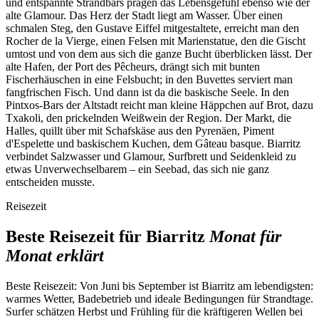
und entspannte Strandbars prägen das Lebensgefühl ebenso wie der
alte Glamour. Das Herz der Stadt liegt am Wasser. Über einen
schmalen Steg, den Gustave Eiffel mitgestaltete, erreicht man den
Rocher de la Vierge, einen Felsen mit Marienstatue, den die Gischt
umtost und von dem aus sich die ganze Bucht überblicken lässt. Der
alte Hafen, der Port des Pêcheurs, drängt sich mit bunten
Fischerhäuschen in eine Felsbucht; in den Buvettes serviert man
fangfrischen Fisch. Und dann ist da die baskische Seele. In den
Pintxos-Bars der Altstadt reicht man kleine Häppchen auf Brot, dazu
Txakoli, den prickelnden Weißwein der Region. Der Markt, die
Halles, quillt über mit Schafskäse aus den Pyrenäen, Piment
d'Espelette und baskischem Kuchen, dem Gâteau basque. Biarritz
verbindet Salzwasser und Glamour, Surfbrett und Seidenkleid zu
etwas Unverwechselbarem – ein Seebad, das sich nie ganz
entscheiden musste.
Reisezeit
Beste Reisezeit für Biarritz
Monat für
Monat erklärt
Beste Reisezeit:
Von Juni bis September ist Biarritz am lebendigsten:
warmes Wetter, Badebetrieb und ideale Bedingungen für Strandtage.
Surfer schätzen Herbst und Frühling für die kräftigeren Wellen bei