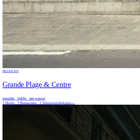
MONDÄN
Grande Plage & Centre
mondän · belebt · am-wasser
5 Hotels · 3 Restaurants · 2 Sehenswürdigkeiten
→