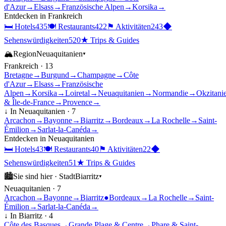
d'Azur
→
Elsass
→
Französische Alpen
→
Korsika
→
Entdecken in
Frankreich
🛏
Hotels
435
🍽
Restaurants
422
⚑
Aktivitäten
243
◆
Sehenswürdigkeiten
520
★
Trips & Guides
🏔
Region
Neuaquitanien
▾
Frankreich
·
13
Bretagne
→
Burgund
→
Champagne
→
Côte
d'Azur
→
Elsass
→
Französische
Alpen
→
Korsika
→
Loiretal
→
Neuaquitanien
→
Normandie
→
Okzitani
& Île-de-France
→
Provence
→
↓ In
Neuaquitanien
·
7
Arcachon
→
Bayonne
→
Biarritz
→
Bordeaux
→
La Rochelle
→
Saint-
Émilion
→
Sarlat-la-Canéda
→
Entdecken in
Neuaquitanien
🛏
Hotels
43
🍽
Restaurants
40
⚑
Aktivitäten
22
◆
Sehenswürdigkeiten
51
★
Trips & Guides
🏙
Sie sind hier ·
Stadt
Biarritz
▾
Neuaquitanien
·
7
Arcachon
→
Bayonne
→
Biarritz
●
Bordeaux
→
La Rochelle
→
Saint-
Émilion
→
Sarlat-la-Canéda
→
↓ In
Biarritz
·
4
Côte des Basques
→
Grande Plage & Centre
→
Phare & Saint-