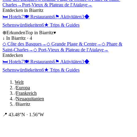
Charles
→
Port-Vieux & Plateau de l'Atalaye
→
Entdecken in
Biarritz
🛏
Hotels
7
🍽
Restaurants
6
⚑
Aktivitäten
3
◆
Sehenswürdigkeiten
6
★
Trips & Guides
⊕
Erkunden
Top in
Biarritz
▾
↓ In
Biarritz
·
4
◇
Côte des Basques
→
◇
Grande Plage & Centre
→
◇
Phare &
Saint-Charles
→
◇
Port-Vieux & Plateau de l'Atalaye
→
Entdecken
🛏
Hotels
7
🍽
Restaurants
6
⚑
Aktivitäten
3
◆
Sehenswürdigkeiten
6
★
Trips & Guides
Welt
/
Europa
/
Frankreich
/
Neuaquitanien
/
Biarritz
📍
43.48°N · 1.56°W