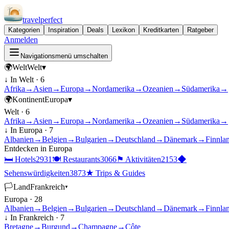
travel
perfect
Kategorien
Inspiration
Deals
Lexikon
Kreditkarten
Ratgeber
Anmelden
Navigationsmenü umschalten
🌍
Welt
Welt
▾
↓ In
Welt
·
6
Afrika
→
Asien
→
Europa
→
Nordamerika
→
Ozeanien
→
Südamerika
→
🌍
Kontinent
Europa
▾
Welt
·
6
Afrika
→
Asien
→
Europa
→
Nordamerika
→
Ozeanien
→
Südamerika
→
↓ In
Europa
·
7
Albanien
→
Belgien
→
Bulgarien
→
Deutschland
→
Dänemark
→
Finnla
Entdecken in
Europa
🛏
Hotels
2931
🍽
Restaurants
3066
⚑
Aktivitäten
2153
◆
Sehenswürdigkeiten
3873
★
Trips & Guides
🏳
Land
Frankreich
▾
Europa
·
28
Albanien
→
Belgien
→
Bulgarien
→
Deutschland
→
Dänemark
→
Finnla
↓ In
Frankreich
·
7
Bretagne
→
Burgund
→
Champagne
→
Côte