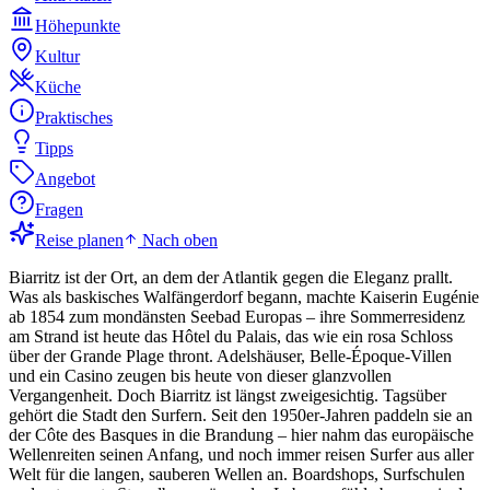
Höhepunkte
Kultur
Küche
Praktisches
Tipps
Angebot
Fragen
Reise planen
Nach oben
Biarritz ist der Ort, an dem der Atlantik gegen die Eleganz prallt.
Was als baskisches Walfängerdorf begann, machte Kaiserin Eugénie
ab 1854 zum mondänsten Seebad Europas – ihre Sommerresidenz
am Strand ist heute das Hôtel du Palais, das wie ein rosa Schloss
über der Grande Plage thront. Adelshäuser, Belle-Époque-Villen
und ein Casino zeugen bis heute von dieser glanzvollen
Vergangenheit. Doch Biarritz ist längst zweigesichtig. Tagsüber
gehört die Stadt den Surfern. Seit den 1950er-Jahren paddeln sie an
der Côte des Basques in die Brandung – hier nahm das europäische
Wellenreiten seinen Anfang, und noch immer reisen Surfer aus aller
Welt für die langen, sauberen Wellen an. Boardshops, Surfschulen