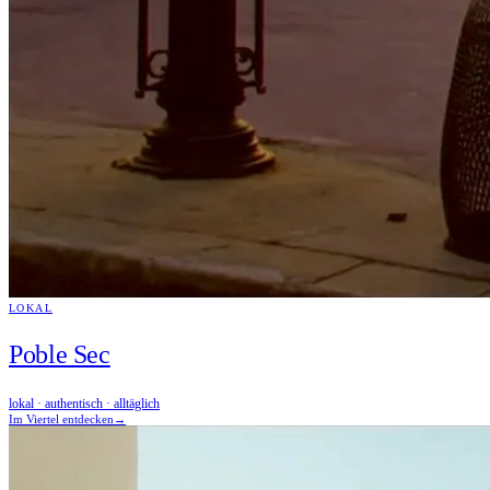
LOKAL
Poble Sec
lokal · authentisch · alltäglich
Im Viertel entdecken
→