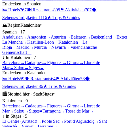
Entdecken in
Spanien
🛏
Hotels
767
🍽
Restaurants
895
⚑
Aktivitäten
707
◆
Sehenswürdigkeiten
1116
★
Trips & Guides
🏔
Region
Katalonien
▾
Spanien
·
17
Andalusien
→
Aragonien
→
Asturien
→
Balearen
→
Baskenland
→
Extre
La Mancha
→
Kastilien-Leon
→
Katalonien
→
La
Rioja
→
Madrid
→
Murcia
→
Navarra
→
Valencianische
Gemeinschaft
→
↓ In
Katalonien
·
7
Barcelona
→
Cadaques
→
Figueres
→
Girona
→
Lloret de
Mar
→
Salou
→
Sitges
→
Entdecken in
Katalonien
🛏
Hotels
59
🍽
Restaurants
64
⚑
Aktivitäten
53
◆
Sehenswürdigkeiten
86
★
Trips & Guides
🏙
Sie sind hier ·
Stadt
Sitges
▾
Katalonien
·
9
Barcelona
→
Cadaques
→
Figueres
→
Girona
→
Lloret de
Mar
→
Salou
→
Sitges
●
Tarragona
→
Tossa de Mar
→
↓ In
Sitges
·
5
El Centre (Altstadt)
→
Poble Sec
→
Port d'Aiguadolç
→
Sant
Sebastià
→
Vinyet - Terramar
→