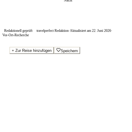
Nacht
Redaktionell geprüft
travelperfect Redaktion
·
Aktualisiert am
22. Juni 2026
·
Vor-Ort-Recherche
+
Zur Reise hinzufügen
Speichern
Beste Preise · Anbieter vergleichen
Wo Sie buchen.