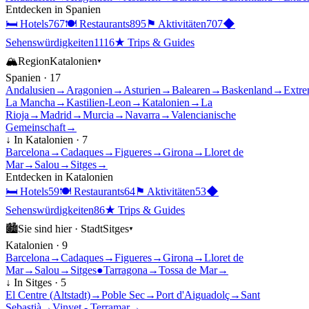
Entdecken in
Spanien
🛏
Hotels
767
🍽
Restaurants
895
⚑
Aktivitäten
707
◆
Sehenswürdigkeiten
1116
★
Trips & Guides
🏔
Region
Katalonien
▾
Spanien
·
17
Andalusien
→
Aragonien
→
Asturien
→
Balearen
→
Baskenland
→
Extre
La Mancha
→
Kastilien-Leon
→
Katalonien
→
La
Rioja
→
Madrid
→
Murcia
→
Navarra
→
Valencianische
Gemeinschaft
→
↓ In
Katalonien
·
7
Barcelona
→
Cadaques
→
Figueres
→
Girona
→
Lloret de
Mar
→
Salou
→
Sitges
→
Entdecken in
Katalonien
🛏
Hotels
59
🍽
Restaurants
64
⚑
Aktivitäten
53
◆
Sehenswürdigkeiten
86
★
Trips & Guides
🏙
Sie sind hier ·
Stadt
Sitges
▾
Katalonien
·
9
Barcelona
→
Cadaques
→
Figueres
→
Girona
→
Lloret de
Mar
→
Salou
→
Sitges
●
Tarragona
→
Tossa de Mar
→
↓ In
Sitges
·
5
El Centre (Altstadt)
→
Poble Sec
→
Port d'Aiguadolç
→
Sant
Sebastià
→
Vinyet - Terramar
→