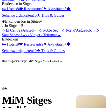
Entdecken in
Sitges
🛏
Hotels
8
🍽
Restaurants
9
⚑
Aktivitäten
7
◆
Sehenswürdigkeiten
10
★
Trips & Guides
⊕
Erkunden
Top in
Sitges
▾
↓ In
Sitges
·
5
◇
El Centre (Altstadt)
→
◇
Poble Sec
→
◇
Port d'Aiguadolç
→
◇
Sant Sebastià
→
◇
Vinyet - Terramar
→
Entdecken
🛏
Hotels
8
🍽
Restaurants
9
⚑
Aktivitäten
7
◆
Sehenswürdigkeiten
10
★
Trips & Guides
Hotels
Spanien
Sitges
›
›
›
MiM Sitges Meliá Collection
4★
MiM Sitges