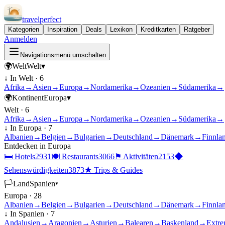
travel
perfect
Kategorien
Inspiration
Deals
Lexikon
Kreditkarten
Ratgeber
Anmelden
Navigationsmenü umschalten
🌍
Welt
Welt
▾
↓ In
Welt
·
6
Afrika
→
Asien
→
Europa
→
Nordamerika
→
Ozeanien
→
Südamerika
→
🌍
Kontinent
Europa
▾
Welt
·
6
Afrika
→
Asien
→
Europa
→
Nordamerika
→
Ozeanien
→
Südamerika
→
↓ In
Europa
·
7
Albanien
→
Belgien
→
Bulgarien
→
Deutschland
→
Dänemark
→
Finnla
Entdecken in
Europa
🛏
Hotels
2931
🍽
Restaurants
3066
⚑
Aktivitäten
2153
◆
Sehenswürdigkeiten
3873
★
Trips & Guides
🏳
Land
Spanien
▾
Europa
·
28
Albanien
→
Belgien
→
Bulgarien
→
Deutschland
→
Dänemark
→
Finnla
↓ In
Spanien
·
7
Andalusien
→
Aragonien
→
Asturien
→
Balearen
→
Baskenland
→
Extre