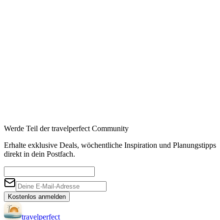
Booking
→
Expedia
→
Affiliate-Links · Preis bleibt für Sie identisch
Werde Teil der travelperfect Community
Erhalte exklusive Deals, wöchentliche Inspiration und Planungstipps
direkt in dein Postfach.
Kostenlos anmelden
travel
perfect