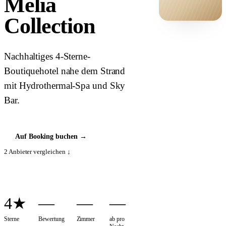
Meliá
Collection
HOTEL ·
COVER
Nachhaltiges 4-Sterne-
Boutiquehotel nahe dem Strand
mit Hydrothermal-Spa und Sky
Bar.
Auf Booking buchen
→
2
Anbieter vergleichen ↓
4★
—
—
—
Sterne
Bewertung
Zimmer
ab pro