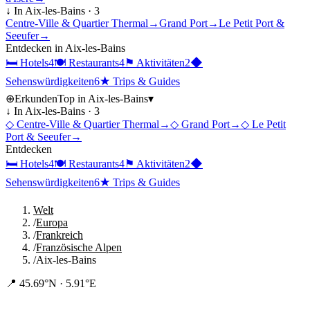
↓ In
Aix-les-Bains
·
3
Centre-Ville & Quartier Thermal
→
Grand Port
→
Le Petit Port &
Seeufer
→
Entdecken in
Aix-les-Bains
🛏
Hotels
4
🍽
Restaurants
4
⚑
Aktivitäten
2
◆
Sehenswürdigkeiten
6
★
Trips & Guides
⊕
Erkunden
Top in
Aix-les-Bains
▾
↓ In
Aix-les-Bains
·
3
◇
Centre-Ville & Quartier Thermal
→
◇
Grand Port
→
◇
Le Petit
Port & Seeufer
→
Entdecken
🛏
Hotels
4
🍽
Restaurants
4
⚑
Aktivitäten
2
◆
Sehenswürdigkeiten
6
★
Trips & Guides
Welt
/
Europa
/
Frankreich
/
Französische Alpen
/
Aix-les-Bains
📍
45.69°N · 5.91°E