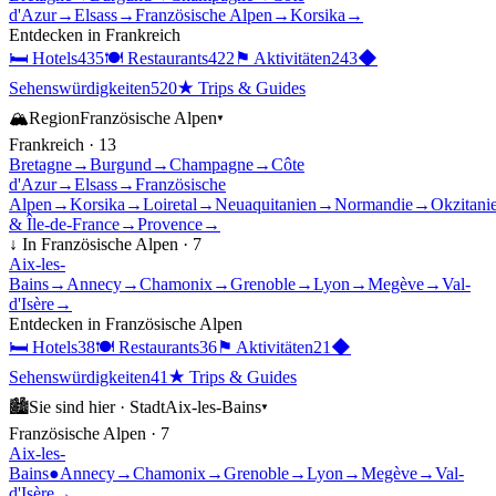
d'Azur
→
Elsass
→
Französische Alpen
→
Korsika
→
Entdecken in
Frankreich
🛏
Hotels
435
🍽
Restaurants
422
⚑
Aktivitäten
243
◆
Sehenswürdigkeiten
520
★
Trips & Guides
🏔
Region
Französische Alpen
▾
Frankreich
·
13
Bretagne
→
Burgund
→
Champagne
→
Côte
d'Azur
→
Elsass
→
Französische
Alpen
→
Korsika
→
Loiretal
→
Neuaquitanien
→
Normandie
→
Okzitani
& Île-de-France
→
Provence
→
↓ In
Französische Alpen
·
7
Aix-les-
Bains
→
Annecy
→
Chamonix
→
Grenoble
→
Lyon
→
Megève
→
Val-
d'Isère
→
Entdecken in
Französische Alpen
🛏
Hotels
38
🍽
Restaurants
36
⚑
Aktivitäten
21
◆
Sehenswürdigkeiten
41
★
Trips & Guides
🏙
Sie sind hier ·
Stadt
Aix-les-Bains
▾
Französische Alpen
·
7
Aix-les-
Bains
●
Annecy
→
Chamonix
→
Grenoble
→
Lyon
→
Megève
→
Val-
d'Isère
→