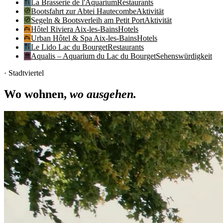
La Brasserie de l'Aquarium
Restaurants
Bootsfahrt zur Abtei Hautecombe
Aktivität
Segeln & Bootsverleih am Petit Port
Aktivität
Hôtel Riviera Aix-les-Bains
Hotels
Urban Hôtel & Spa Aix-les-Bains
Hotels
Le Lido Lac du Bourget
Restaurants
Aqualis – Aquarium du Lac du Bourget
Sehenswürdigkeit
· Stadtviertel
Wo wohnen,
wo ausgehen.