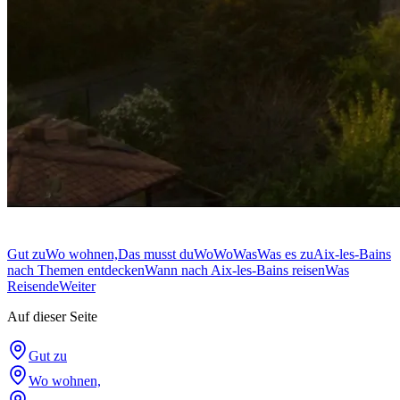
Gut zu
Wo wohnen,
Das musst du
Wo
Wo
Was
Was es zu
Aix-les-Bains
nach Themen entdecken
Wann nach Aix-les-Bains reisen
Was
Reisende
Weiter
Auf dieser Seite
Gut zu
Wo wohnen,