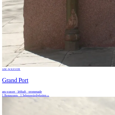
AM-WASSER
Grand Port
am-wasser · lebhaft · promenade
1 Restaurants · 1 Sehenswürdigkeiten
→