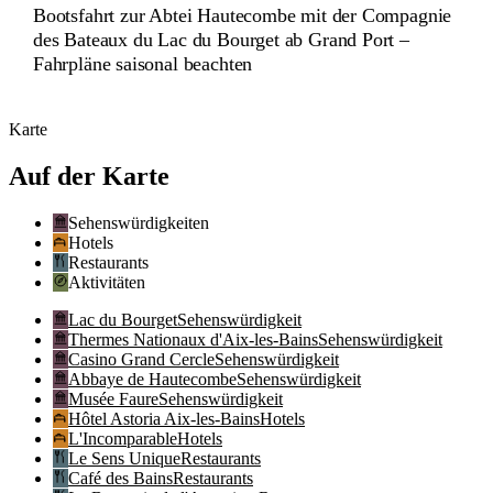
Bootsfahrt zur Abtei Hautecombe mit der Compagnie
des Bateaux du Lac du Bourget ab Grand Port –
Fahrpläne saisonal beachten
Karte
Auf der Karte
Sehenswürdigkeiten
Hotels
Restaurants
Aktivitäten
Lac du Bourget
Sehenswürdigkeit
Thermes Nationaux d'Aix-les-Bains
Sehenswürdigkeit
Casino Grand Cercle
Sehenswürdigkeit
Abbaye de Hautecombe
Sehenswürdigkeit
Musée Faure
Sehenswürdigkeit
Hôtel Astoria Aix-les-Bains
Hotels
L'Incomparable
Hotels
Le Sens Unique
Restaurants
Café des Bains
Restaurants