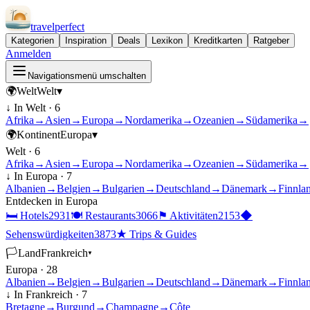
travel
perfect
Kategorien
Inspiration
Deals
Lexikon
Kreditkarten
Ratgeber
Anmelden
Navigationsmenü umschalten
🌍
Welt
Welt
▾
↓ In
Welt
·
6
Afrika
→
Asien
→
Europa
→
Nordamerika
→
Ozeanien
→
Südamerika
→
🌍
Kontinent
Europa
▾
Welt
·
6
Afrika
→
Asien
→
Europa
→
Nordamerika
→
Ozeanien
→
Südamerika
→
↓ In
Europa
·
7
Albanien
→
Belgien
→
Bulgarien
→
Deutschland
→
Dänemark
→
Finnla
Entdecken in
Europa
🛏
Hotels
2931
🍽
Restaurants
3066
⚑
Aktivitäten
2153
◆
Sehenswürdigkeiten
3873
★
Trips & Guides
🏳
Land
Frankreich
▾
Europa
·
28
Albanien
→
Belgien
→
Bulgarien
→
Deutschland
→
Dänemark
→
Finnla
↓ In
Frankreich
·
7
Bretagne
→
Burgund
→
Champagne
→
Côte