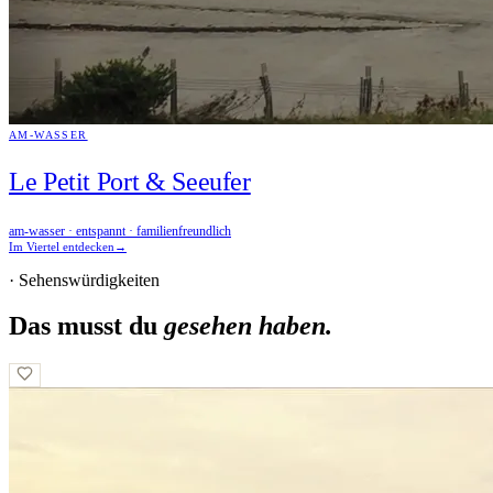
AM-WASSER
Le Petit Port & Seeufer
am-wasser · entspannt · familienfreundlich
Im Viertel entdecken
→
· Sehenswürdigkeiten
Das musst du
gesehen haben.