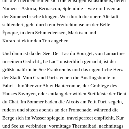
um die Thermen reihen sich die einstigen Palasthotels, deren
Namen – Astoria, Bernascon, Splendide – wie ein Inventar
der Sommerfrische klingen. Wer durch die obere Altstadt
schlendert, geht durch ein Freilichtmuseum der Belle
Époque, in dem Schmiedeeisen, Markisen und
Kurarchitektur den Ton angeben.
Und dann ist da der See. Der Lac du Bourget, von Lamartine
in seinem Gedicht „Le Lac“ unsterblich gemacht, ist der
größte natürliche See Frankreichs und das eigentliche Herz
der Stadt. Vom Grand Port stechen die Ausflugsboote in
Fahrt – hinüber zur Abtei Hautecombe, der Grablege des
Hauses Savoyen, oder entlang der wilden Steilküste der Dent
du Chat. Im Sommer baden die Aixois am Petit Port, segeln,
rudern und sitzen abends an der Promenade, während die
Berge sich im Wasser spiegeln. travelperfect empfiehlt, Kur
und See zu verbinden: vormittags Thermalbad, nachmittags