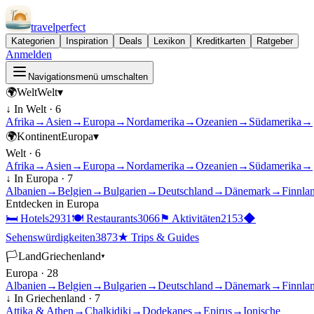
travel
perfect
Kategorien
Inspiration
Deals
Lexikon
Kreditkarten
Ratgeber
Anmelden
Navigationsmenü umschalten
🌍
Welt
Welt
▾
↓ In
Welt
·
6
Afrika
→
Asien
→
Europa
→
Nordamerika
→
Ozeanien
→
Südamerika
→
🌍
Kontinent
Europa
▾
Welt
·
6
Afrika
→
Asien
→
Europa
→
Nordamerika
→
Ozeanien
→
Südamerika
→
↓ In
Europa
·
7
Albanien
→
Belgien
→
Bulgarien
→
Deutschland
→
Dänemark
→
Finnla
Entdecken in
Europa
🛏
Hotels
2931
🍽
Restaurants
3066
⚑
Aktivitäten
2153
◆
Sehenswürdigkeiten
3873
★
Trips & Guides
🏳
Land
Griechenland
▾
Europa
·
28
Albanien
→
Belgien
→
Bulgarien
→
Deutschland
→
Dänemark
→
Finnla
↓ In
Griechenland
·
7
Attika & Athen
→
Chalkidiki
→
Dodekanes
→
Epirus
→
Ionische