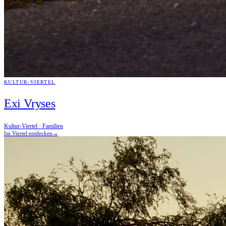
KULTUR-VIERTEL
Exi Vryses
Kultur-Viertel · Familien
Im Viertel entdecken
→