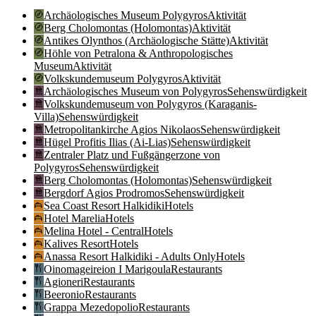
Archäologisches Museum Polygyros
Aktivität
Berg Cholomontas (Holomontas)
Aktivität
Antikes Olynthos (Archäologische Stätte)
Aktivität
Höhle von Petralona & Anthropologisches
Museum
Aktivität
Volkskundemuseum Polygyros
Aktivität
Archäologisches Museum von Polygyros
Sehenswürdigkeit
Volkskundemuseum von Polygyros (Karaganis-
Villa)
Sehenswürdigkeit
Metropolitankirche Agios Nikolaos
Sehenswürdigkeit
Hügel Profitis Ilias (Ai-Lias)
Sehenswürdigkeit
Zentraler Platz und Fußgängerzone von
Polygyros
Sehenswürdigkeit
Berg Cholomontas (Holomontas)
Sehenswürdigkeit
Bergdorf Agios Prodromos
Sehenswürdigkeit
Sea Coast Resort Halkidiki
Hotels
Hotel Marelia
Hotels
Melina Hotel - Central
Hotels
Kalives Resort
Hotels
Anassa Resort Halkidiki - Adults Only
Hotels
Oinomageireion I Marigoula
Restaurants
Agioneri
Restaurants
Beeronio
Restaurants
Grappa Mezedopolio
Restaurants