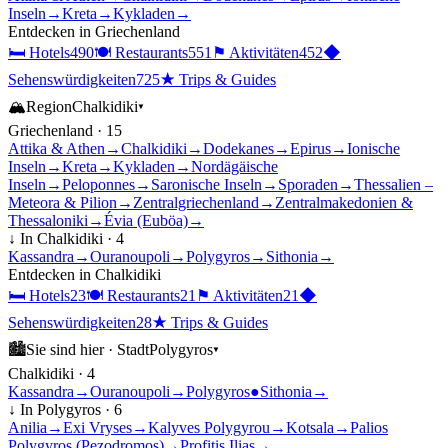
Inseln
→
Kreta
→
Kykladen
→
Entdecken in
Griechenland
🛏
Hotels
490
🍽
Restaurants
551
⚑
Aktivitäten
452
◆
Sehenswürdigkeiten
725
★
Trips & Guides
🏔
Region
Chalkidiki
▾
Griechenland
·
15
Attika & Athen
→
Chalkidiki
→
Dodekanes
→
Epirus
→
Ionische
Inseln
→
Kreta
→
Kykladen
→
Nordägäische
Inseln
→
Peloponnes
→
Saronische Inseln
→
Sporaden
→
Thessalien –
Meteora & Pilion
→
Zentralgriechenland
→
Zentralmakedonien &
Thessaloniki
→
Évia (Euböa)
→
↓ In
Chalkidiki
·
4
Kassandra
→
Ouranoupoli
→
Polygyros
→
Sithonia
→
Entdecken in
Chalkidiki
🛏
Hotels
23
🍽
Restaurants
21
⚑
Aktivitäten
21
◆
Sehenswürdigkeiten
28
★
Trips & Guides
🏙
Sie sind hier ·
Stadt
Polygyros
▾
Chalkidiki
·
4
Kassandra
→
Ouranoupoli
→
Polygyros
●
Sithonia
→
↓ In
Polygyros
·
6
Anilia
→
Exi Vryses
→
Kalyves Polygyrou
→
Kotsala
→
Palios
Polygyros (Pezodromos)
→
Profitis Ilias
→