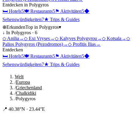
Entdecken in
Polygyros
🛏
Hotels
5
🍽
Restaurants
5
⚑
Aktivitäten
5
◆
Sehenswürdigkeiten
7
★
Trips & Guides
⊕
Erkunden
Top in
Polygyros
▾
↓ In
Polygyros
·
6
◇
Anilia
→
◇
Exi Vryses
→
◇
Kalyves Polygyrou
→
◇
Kotsala
→
◇
Palios Polygyros (Pezodromos)
→
◇
Profitis Ilias
→
Entdecken
🛏
Hotels
5
🍽
Restaurants
5
⚑
Aktivitäten
5
◆
Sehenswürdigkeiten
7
★
Trips & Guides
Welt
/
Europa
/
Griechenland
/
Chalkidiki
/
Polygyros
📍
40.38°N · 23.44°E